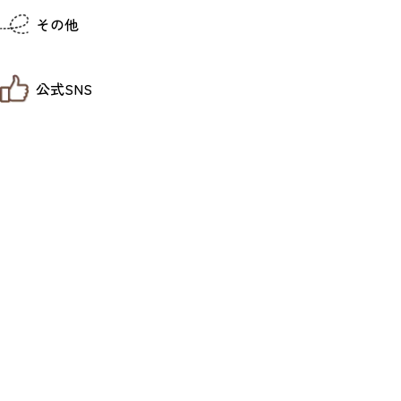
仙台までの経路検索
その他
市内の交通情報
お得なチケット
お知らせ
公式SNS
お問い合わせ
教育旅行
観光マップ
せんだい旅日和 X
せんだい旅日和とは
せんだい旅日和 Instagram
サイト利用規約
せんだい旅日和 Facebook
プライバシーポリシー
仙台旅先体験コレクション Facebook
サイトマップ
仙台旅先体験コレクション Instagaram
仙臺写真館フォトギャラリー