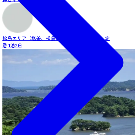
松島エリア（塩釜、松島、多賀城、利府など）
定
番
1泊2日