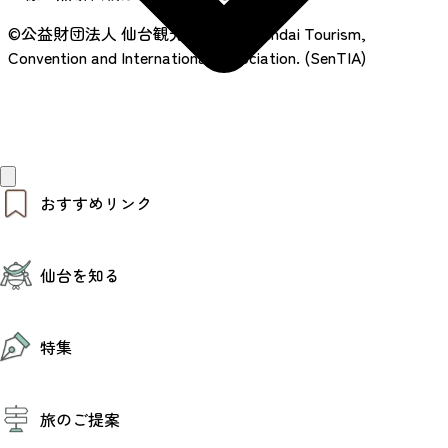
©公益財団法人 仙台観光国際協会
Sendai Tourism,
Convention and International Association. (SenTIA)
おすすめリンク
仙台夜時間
仙台を知る
モデルコース
エリアガイド
お知らせ
仙台の魅力
お得なチケット
特集
エリアガイド
復興に向けて
仙台観光PR動画ライブラリー
特集
仙台から行く東北周遊旅
旅のご提案
夜時間トピックス
伝統的工芸品