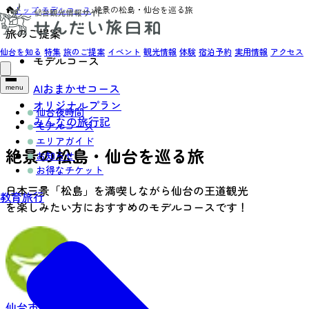
トップ
›
モデルコース
›
絶景の松島・仙台を巡る旅
旅のご提案
仙台を知る
特集
旅のご提案
イベント
観光情報
体験
宿泊予約
実用情報
アクセス
モデルコース
AIおまかせコース
menu
オリジナルプラン
仙台夜時間
みんなの旅行記
モデルコース
エリアガイド
絶景の松島・仙台を巡る旅
お知らせ
お得なチケット
日本三景「松島」を満喫しながら仙台の王道観光
教育旅行
を楽しみたい方におすすめのモデルコースです！
仙台市中心部