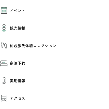
モデルコース
イベント
AIおまかせコース
オリジナルプラン
みんなの旅行記
イベント情報
観光情報
その他イベント情報（音楽・展示会）
スポーツ情報
コンベンション情報
観光スポット
仙台旅先体験コレクション
温泉
美味いもの
季節のイベント
仙台旅先体験コレクション
プロスポーツチーム・プロオーケストラ
宿泊予約
体験プログラム検索（予約）
仙台の銘品
体験事業者からのお知らせ
仙台夜時間
体験トピックス
宿泊予約
宿泊施設
体験事業者
実用情報
仙台観光マップ
観光案内
アクセス
お役立ち情報
観光アプリ
仙台観光マップ