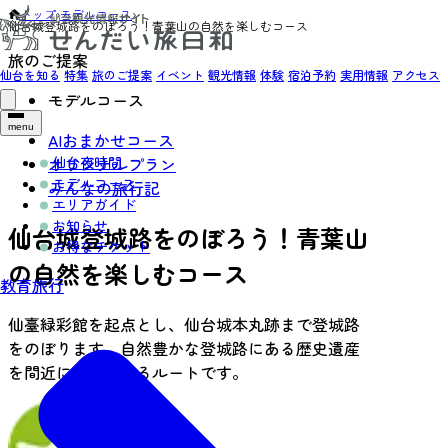
トップ
›
モデルコース
›
仙台城登城路をのぼろう！青葉山の自然を楽しむコース
旅のご提案
仙台を知る
特集
旅のご提案
イベント
観光情報
体験
宿泊予約
実用情報
アクセス
モデルコース
menu
AIおまかせコース
仙台夜時間
オリジナルプラン
モデルコース
みんなの旅行記
エリアガイド
お知らせ
仙台城登城路をのぼろう！青葉山
お得なチケット
の自然を楽しむコース
教育旅行
仙臺緑彩館を起点とし、仙台城本丸跡まで登城路
をのぼります。自然豊かな登城路にある歴史遺産
を間近に体験できるルートです。