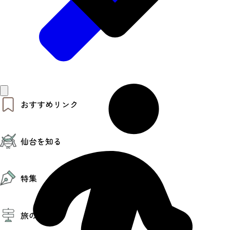
おすすめリンク
仙台夜時間
仙台を知る
モデルコース
エリアガイド
お知らせ
仙台の魅力
お得なチケット
特集
エリアガイド
復興に向けて
仙台観光PR動画ライブラリー
特集
仙台から行く東北周遊旅
旅のご提案
夜時間トピックス
伝統的工芸品