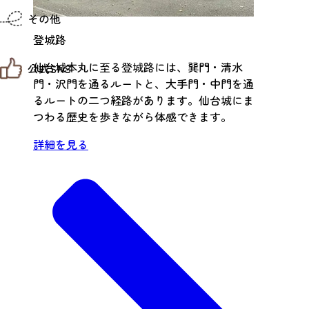
仙台までの経路検索
その他
市内の交通情報
お得なチケット
登城路
お知らせ
仙台城本丸に至る登城路には、巽門・清水
公式SNS
お問い合わせ
門・沢門を通るルートと、大手門・中門を通
教育旅行
観光マップ
るルートの二つ経路があります。仙台城にま
せんだい旅日和 X
せんだい旅日和とは
つわる歴史を歩きながら体感できます。
せんだい旅日和 Instagram
サイト利用規約
せんだい旅日和 Facebook
プライバシーポリシー
詳細を見る
仙台旅先体験コレクション Facebook
サイトマップ
仙台旅先体験コレクション Instagaram
仙臺写真館フォトギャラリー