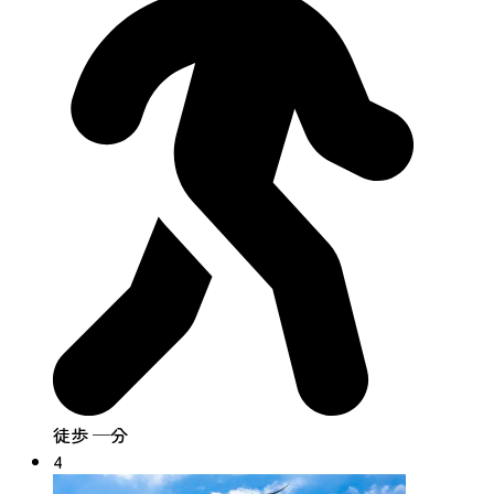
徒歩 ─分
4