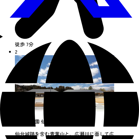
徒歩 7分
2
青葉山公園 仙臺緑彩館
仙台城跡を含む青葉山と、広瀬川に面して広