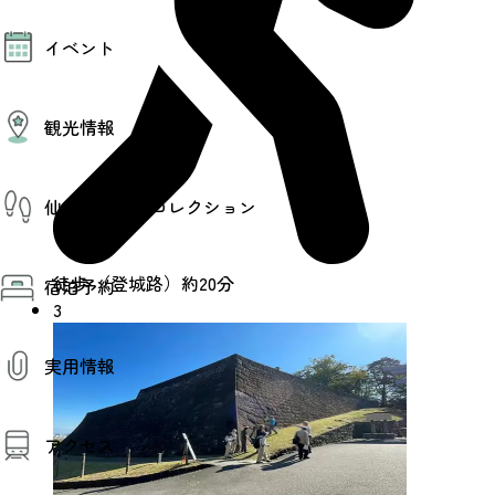
モデルコース
イベント
AIおまかせコース
オリジナルプラン
みんなの旅行記
イベント情報
観光情報
その他イベント情報（音楽・展示会）
スポーツ情報
コンベンション情報
観光スポット
仙台旅先体験コレクション
温泉
美味いもの
季節のイベント
仙台旅先体験コレクション
プロスポーツチーム・プロオーケストラ
徒歩 （登城路）約20分
宿泊予約
体験プログラム検索（予約）
仙台の銘品
3
体験事業者からのお知らせ
仙台夜時間
体験トピックス
宿泊予約
宿泊施設
体験事業者
実用情報
仙台観光マップ
観光案内
アクセス
お役立ち情報
観光アプリ
仙台観光マップ