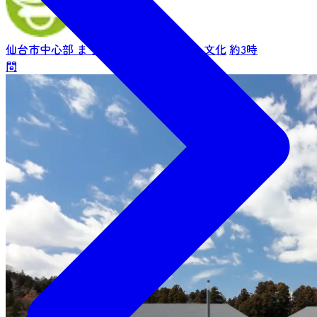
仙台市中心部
まち歩き・短時間
歴史・文化
約3時
間