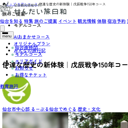
トップ
›
モデルコース
›
伊達な歴史の新体験｜戊辰戦争150年コース
旅のご提案
仙台を知る
特集
旅のご提案
イベント
観光情報
体験
宿泊予約
モデルコース
AIおまかせコース
menu
オリジナルプラン
仙台夜時間
みんなの旅行記
モデルコース
エリアガイド
伊達な歴史の新体験｜戊辰戦争150年コ
お知らせ
お得なチケット
教育旅行
仙台市中心部
るーぷる仙台でめぐる
歴史・文化