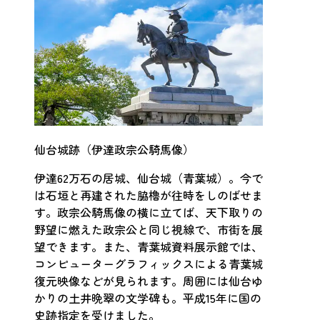
仙台城跡（伊達政宗公騎馬像）
伊達62万石の居城、仙台城（青葉城）。今で
は石垣と再建された脇櫓が往時をしのばせま
す。政宗公騎馬像の横に立てば、天下取りの
野望に燃えた政宗公と同じ視線で、市街を展
望できます。また、青葉城資料展示館では、
コンピューターグラフィックスによる青葉城
復元映像などが見られます。周囲には仙台ゆ
かりの土井晩翠の文学碑も。平成15年に国の
史跡指定を受けました。