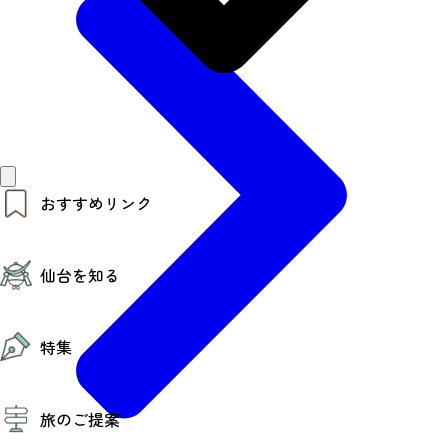
おすすめリンク
仙台夜時間
仙台を知る
モデルコース
エリアガイド
お知らせ
仙台の魅力
お得なチケット
特集
エリアガイド
復興に向けて
仙台観光PR動画ライブラリー
特集
仙台から行く東北周遊旅
旅のご提案
夜時間トピックス
伝統的工芸品