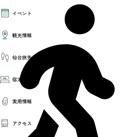
モデルコース
イベント
AIおまかせコース
オリジナルプラン
みんなの旅行記
イベント情報
観光情報
その他イベント情報（音楽・展示会）
スポーツ情報
コンベンション情報
観光スポット
仙台旅先体験コレクション
温泉
美味いもの
季節のイベント
仙台旅先体験コレクション
プロスポーツチーム・プロオーケストラ
宿泊予約
体験プログラム検索（予約）
仙台の銘品
体験事業者からのお知らせ
仙台夜時間
体験トピックス
宿泊予約
宿泊施設
体験事業者
実用情報
仙台観光マップ
観光案内
アクセス
お役立ち情報
観光アプリ
仙台観光マップ