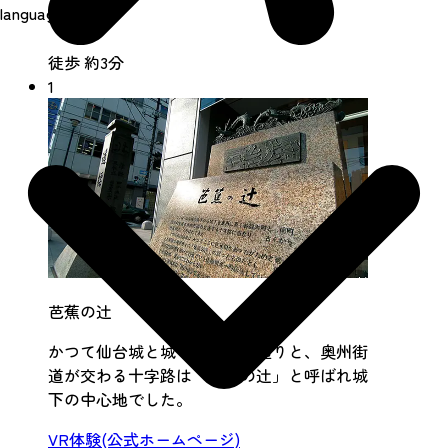
language
徒歩 約3分
1
芭蕉の辻
かつて仙台城と城下を結ぶ大通りと、奥州街
道が交わる十字路は「芭蕉の辻」と呼ばれ城
下の中心地でした。
VR体験(公式ホームページ)