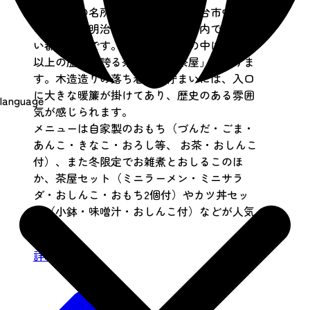
春には桜の名所として賑わう、仙台市中心部
の西公園。明治８年に開園した市内で最も古
い都市公園です。そんな西公園の中に、100年
以上の歴史を誇る茶屋「源吾茶屋」がありま
す。木造造りの落ち着いた佇まいには、入口
に大きな暖簾が掛けてあり、歴史のある雰囲
language
気が感じられます。
メニューは自家製のおもち（づんだ・ごま・
あんこ・きなこ・おろし等、 お茶・おしんこ
付）、また冬限定でお雑煮とおしるこのほ
か、茶屋セット（ミニラーメン・ミニサラ
ダ・おしんこ・おもち2個付）やカツ丼セッ
ト（小鉢・味噌汁・おしんこ付）などが人気
です。
詳細を見る