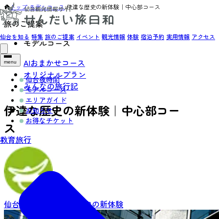
トップ
›
モデルコース
›
伊達な歴史の新体験｜中心部コース
旅のご提案
仙台を知る
特集
旅のご提案
イベント
観光情報
体験
宿泊予約
実用情報
アクセス
モデルコース
AIおまかせコース
menu
オリジナルプラン
仙台夜時間
みんなの旅行記
モデルコース
エリアガイド
伊達な歴史の新体験｜中心部コー
お知らせ
お得なチケット
ス
教育旅行
仙台市中心部
伊達な歴史の新体験