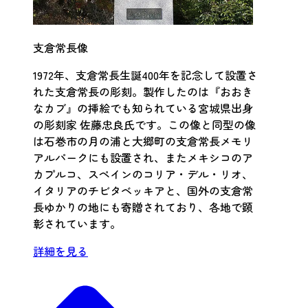
支倉常長像
1972年、支倉常長生誕400年を記念して設置さ
れた支倉常長の彫刻。製作したのは『おおき
なカブ』の挿絵でも知られている宮城県出身
の彫刻家 佐藤忠良氏です。この像と同型の像
は石巻市の月の浦と大郷町の支倉常長メモリ
アルパークにも設置され、またメキシコのア
カプルコ、スペインのコリア・デル・リオ、
イタリアのチビタベッキアと、国外の支倉常
長ゆかりの地にも寄贈されており、各地で顕
彰されています。
詳細を見る