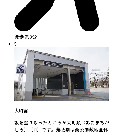
徒歩 約3分
5
大町頭
坂を登りきったところが大町頭（おおまちが
しら）（11）です。藩政期は西公園敷地全体