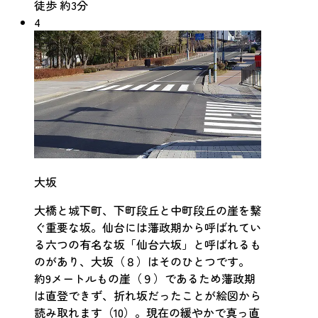
徒歩 約3分
4
大坂
大橋と城下町、下町段丘と中町段丘の崖を繋
ぐ重要な坂。仙台には藩政期から呼ばれてい
る六つの有名な坂「仙台六坂」と呼ばれるも
のがあり、大坂（８）はそのひとつです。
約9メートルもの崖（９）であるため藩政期
は直登できず、折れ坂だったことが絵図から
読み取れます（10）。現在の緩やかで真っ直