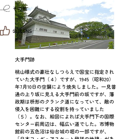
仙台までの経路検索
その他
市内の交通情報
お得なチケット
お知らせ
公式SNS
お問い合わせ
教育旅行
観光マップ
せんだい旅日和 X
せんだい旅日和とは
せんだい旅日和 Instagram
サイト利用規約
大手門跡
せんだい旅日和 Facebook
プライバシーポリシー
仙台旅先体験コレクション Facebook
サイトマップ
桃山様式の豪壮なしつらえで国宝に指定され
仙台旅先体験コレクション Instagaram
仙臺写真館フォトギャラリー
ていた大手門（４）ですが、1945（昭和20）
年7月10日の空襲により焼失しました。一見普
通の上り坂に見える大手門前の坂ですが、藩
政期は枡形のクランク道になっていて、敵の
侵入を困難にする役割を持っていました
（５）。なお、絵図によれば大手門下の国際
センター前周辺は、幅広い道でした。市博物
館前の五色沼は仙台城の堀の一部ですが、
「日本フィギュアスケート発祥の地碑」があ