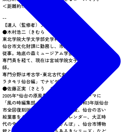
＜距離約1.5km 約1時間25分＞
--
【達人（監修者）プロフィール】
●木村浩二（きむら こうじ）
東北学院大学文学部史学科(考古学専攻)卒業。
仙台市文化財課に勤務し、市内の遺跡発掘調査に
従事。地底の森ミュージアム学芸室長、文化財課
専門員を経て、現在は宮城学院女子大学非常勤講
師。
専門分野は考古学･東北古代史。ＮＨＫテレビ「ブ
ラタモリ仙台編」でナビゲーターを務める。
●佐藤正実（さとう まさみ）
2005年“仙台の原風景を観る、知る”をテーマに
「風の時編集部」を設立。2006年「昭和3年版仙台
市全図復刻版」を初出版し、その後、仙台の古い
絵葉書をもとにした写真集やカレンダー、大正時
代の今昔地図帳「仙台地図さんぽ」、仙台市博物
館との共同企画「仙台まちあるきシリーズ」など