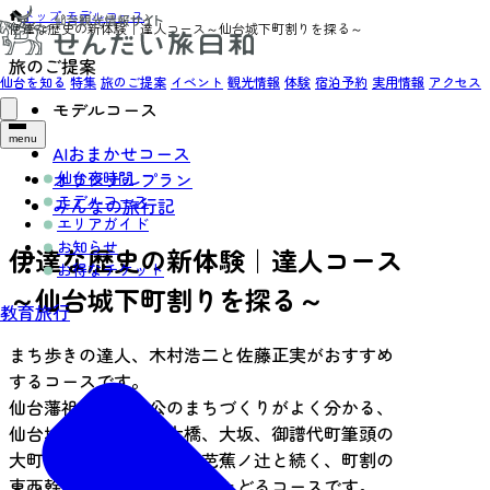
トップ
›
モデルコース
›
伊達な歴史の新体験｜達人コース～仙台城下町割りを探る～
旅のご提案
仙台を知る
特集
旅のご提案
イベント
観光情報
体験
宿泊予約
実用情報
アクセス
モデルコース
menu
AIおまかせコース
仙台夜時間
オリジナルプラン
モデルコース
みんなの旅行記
エリアガイド
お知らせ
伊達な歴史の新体験｜達人コース
お得なチケット
～仙台城下町割りを探る～
教育旅行
まち歩きの達人、木村浩二と佐藤正実がおすすめ
するコースです。
仙台藩祖伊達政宗公のまちづくりがよく分かる、
仙台城大手門下から大橋、大坂、御譜代町筆頭の
大町、城下町割りの基点芭蕉ノ辻と続く、町割の
東西幹線となった大手筋をたどるコースです。