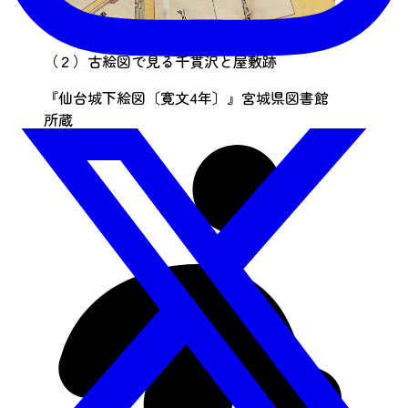
（２）古絵図で見る千貫沢と屋敷跡
『仙台城下絵図〔寛文4年〕』宮城県図書館
所蔵