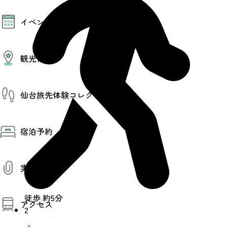
モデルコース
イベント
AIおまかせコース
オリジナルプラン
みんなの旅行記
イベント情報
観光情報
その他イベント情報（音楽・展示会）
スポーツ情報
コンベンション情報
観光スポット
仙台旅先体験コレクション
温泉
美味いもの
季節のイベント
仙台旅先体験コレクション
プロスポーツチーム・プロオーケストラ
宿泊予約
体験プログラム検索（予約）
仙台の銘品
体験事業者からのお知らせ
仙台夜時間
体験トピックス
宿泊予約
宿泊施設
体験事業者
実用情報
仙台観光マップ
観光案内
徒歩 約5分
アクセス
お役立ち情報
2
観光アプリ
仙台観光マップ