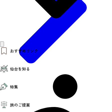
おすすめリンク
仙台夜時間
仙台を知る
モデルコース
エリアガイド
お知らせ
仙台の魅力
お得なチケット
特集
エリアガイド
復興に向けて
仙台観光PR動画ライブラリー
特集
仙台から行く東北周遊旅
旅のご提案
夜時間トピックス
伝統的工芸品