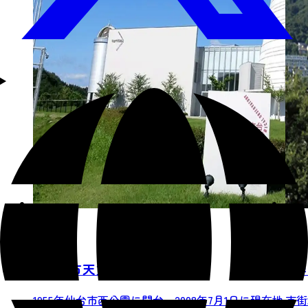
仙台市天文台
蕃
1955年仙台市西公園に開台。2008年7月1日に現在地
市街