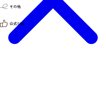
仙台までの経路検索
その他
市内の交通情報
お得なチケット
お知らせ
公式SNS
お問い合わせ
教育旅行
観光マップ
せんだい旅日和 X
せんだい旅日和とは
せんだい旅日和 Instagram
サイト利用規約
せんだい旅日和 Facebook
プライバシーポリシー
仙台旅先体験コレクション Facebook
サイトマップ
仙台旅先体験コレクション Instagaram
仙臺写真館フォトギャラリー