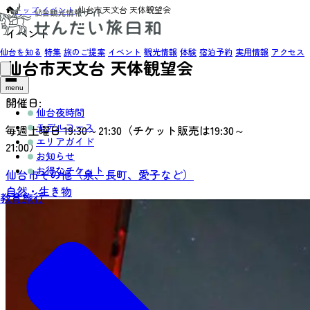
トップ
›
イベント
›
仙台市天文台 天体観望会
イベント
仙台を知る
特集
旅のご提案
イベント
観光情報
体験
宿泊予約
実用情報
アクセス
仙台市天文台 天体観望会
menu
開催日:
仙台夜時間
モデルコース
毎週土曜日 19:30～21:30（チケット販売は19:30～
エリアガイド
21:00）
お知らせ
お得なチケット
仙台市その他（泉、長町、愛子など）
自然・生き物
教育旅行