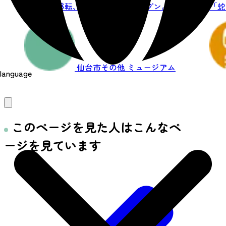
錦ケ丘に移転、リニューアルオープン。満...
「蛇
は各登
仙台市その他
ミュージアム
language
このページを見た人はこんなペ
ージを見ています