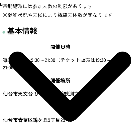
language
※混雑時には参加人数の制限があります
※混雑状況や天候により観望天体数が異なります
基本情報
開催日時
毎週土曜日 19:30～21:30（チケット販売は19:30～
21:00）
開催場所
仙台市天文台 ひとみ望遠鏡観測室
住所
仙台市青葉区錦ケ丘9丁目29-32