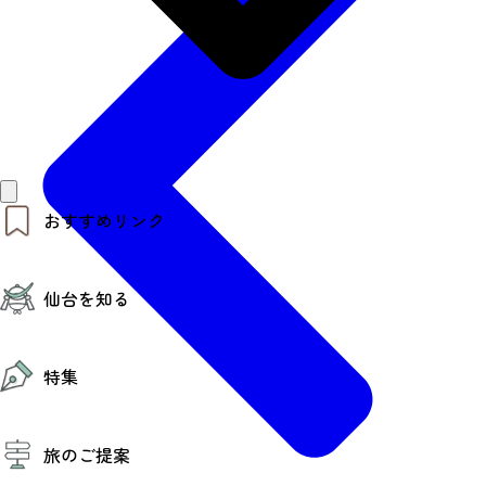
おすすめリンク
仙台夜時間
仙台を知る
モデルコース
エリアガイド
お知らせ
仙台の魅力
お得なチケット
特集
エリアガイド
復興に向けて
仙台観光PR動画ライブラリー
特集
仙台から行く東北周遊旅
旅のご提案
夜時間トピックス
伝統的工芸品