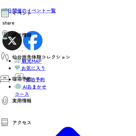
モデルコース
近日開催のイベント一覧
イベント
AIおまかせコース
オリジナルプラン
share
みんなの旅行記
イベント情報
観光情報
その他イベント情報（音楽・展示会）
スポーツ情報
コンベンション情報
観光スポット
仙台旅先体験コレクション
温泉
観光MAP
美味いもの
お気に入り
季節のイベント
仙台旅先体験コレクション
プロスポーツチーム・プロオーケストラ
宿泊予約
体験プログラム検索（予約）
宿泊予約
仙台の銘品
体験事業者からのお知らせ
AIおまかせ
仙台夜時間
体験トピックス
コース
宿泊予約
宿泊施設
体験事業者
実用情報
仙台観光マップ
観光案内
アクセス
お役立ち情報
観光アプリ
仙台観光マップ