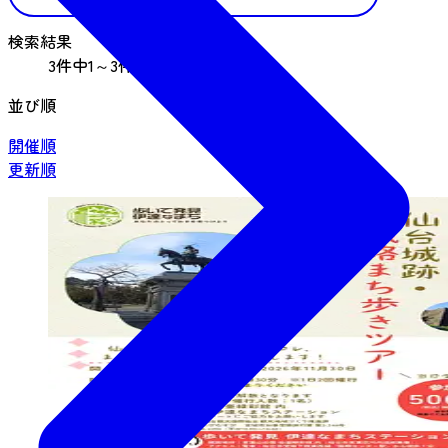
検索結果
3件中1～3件表示中
並び順
開催順
更新順