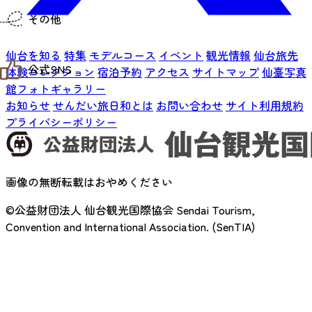
仙台までの経路検索
その他
市内の交通情報
お得なチケット
仙台を知る
特集
モデルコース
イベント
観光情報
仙台旅先
お知らせ
公式SNS
お問い合わせ
体験コレクション
宿泊予約
アクセス
サイトマップ
仙臺写真
教育旅行
館フォトギャラリー
観光マップ
お知らせ
せんだい旅日和とは
お問い合わせ
サイト利用規約
せんだい旅日和 X
せんだい旅日和とは
せんだい旅日和 Instagram
プライバシーポリシー
サイト利用規約
せんだい旅日和 Facebook
プライバシーポリシー
仙台旅先体験コレクション Facebook
サイトマップ
仙台旅先体験コレクション Instagaram
仙臺写真館フォトギャラリー
画像の無断転載はおやめください
©公益財団法人 仙台観光国際協会
Sendai Tourism,
Convention and International Association. (SenTIA)