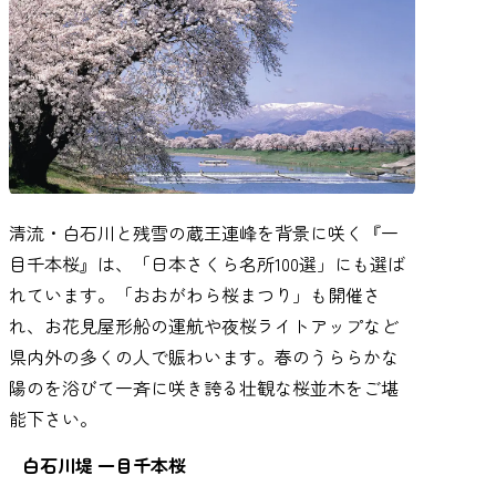
清流・白石川と残雪の蔵王連峰を背景に咲く『一
目千本桜』は、「日本さくら名所100選」にも選ば
れています。「おおがわら桜まつり」も開催さ
れ、お花見屋形船の運航や夜桜ライトアップなど
県内外の多くの人で賑わいます。春のうららかな
陽のを浴びて一斉に咲き誇る壮観な桜並木をご堪
能下さい。
白石川堤 一目千本桜