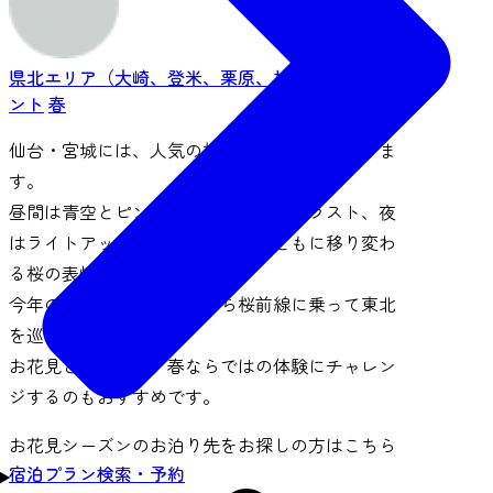
県北エリア（大崎、登米、栗原、加美など）
イベ
ント
春
仙台・宮城には、人気の桜の名所が数多くありま
す。
昼間は青空とピンクの花びらのコントラスト、夜
はライトアップと、時間の経過とともに移り変わ
る桜の表情もまた格別。
今年の春は、仙台・宮城から桜前線に乗って東北
を巡ってみませんか？
お花見とあわせて、春ならではの体験にチャレン
ジするのもおすすめです。
お花見シーズンのお泊り先をお探しの方はこちら
宿泊プラン検索・予約