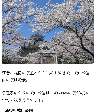
江合川堤防の桜並木から眺める涌谷城、城山公園
内の桜は絶景。
伊達家ゆかりの城山公園は、約500本の桜が4月の
中旬に咲きそろいます｡
涌谷町城山公園