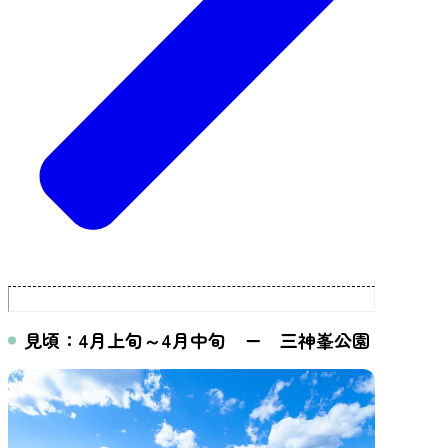
見頃：4月上旬～4月中旬 ー 三神峯公園