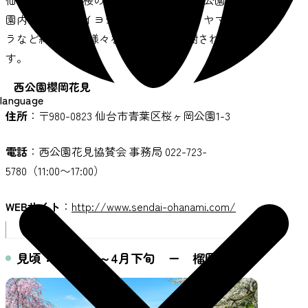
園内には、ソメイヨシノ・エドヒガン・ヤマザク
ラなど約200本の様々な種類の桜が植樹されていま
す。
西公園櫻岡花見
language
住所
：〒980-0823 仙台市青葉区桜ヶ岡公園1-3
電話
：西公園花見協賛会 事務局 022-723-
5780（11:00〜17:00）
WEBサイト
：
http://www.sendai-ohanami.com/
見頃：4月上旬～4月下旬 ー 榴岡公園