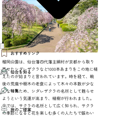
おすすめリンク
榴岡公園は、仙台藩四代藩主綱村が京都から取り
仙台夜時間
寄せたシダレザクラなど1000本あまりをこの地に植
仙台を知る
モデルコース
えたのが始まりと言われています。時を経て、戦
エリアガイド
お知らせ
後の荒廃や樹木の老衰によって木々の本数が少な
仙台の魅力
お得なチケット
特集
くなったため、シダレザクラの名所として甦らせ
エリアガイド
復興に向けて
ようという気運が高まり、植樹が行われました。
仙台観光PR動画ライブラリー
特集
今では、サクラの名所として広く知られ、サクラ
仙台から行く東北周遊旅
旅のご提案
夜時間トピックス
の季節になると花を楽しむ多くの人たちで賑わい
伝統的工芸品