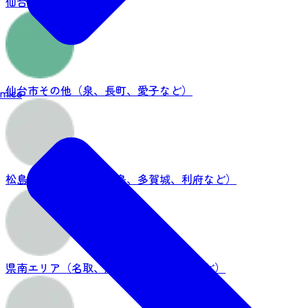
仙台市中心部
仙台市その他（泉、長町、愛子など）
mice
松島エリア（塩釜、松島、多賀城、利府など）
県南エリア（名取、蔵王、白石、亘理など）