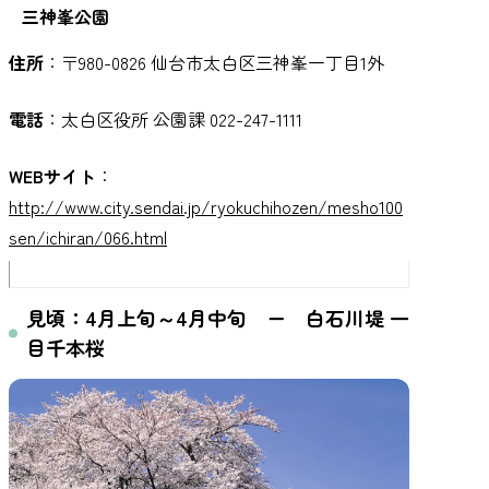
三神峯公園
住所
：〒980-0826 仙台市太白区三神峯一丁目1外
電話
：太白区役所 公園課 022-247-1111
WEBサイト
：
http://www.city.sendai.jp/ryokuchihozen/mesho100
sen/ichiran/066.html
見頃：4月上旬～4月中旬 ー 白石川堤 一
目千本桜