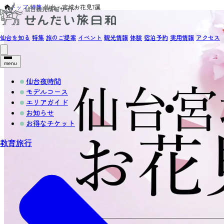
トップ
›
特集
›
仙台・宮城お花見7選
仙台を知る
特集
旅のご提案
イベント
観光情報
体験
宿泊予約
実用情報
アクセス
menu
仙台夜時間
モデルコース
エリアガイド
お知らせ
お得なチケット
教育旅行