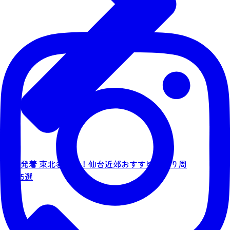
仙台発着 東北各地へ！仙台近郊おすすめ日帰り周
遊旅5選