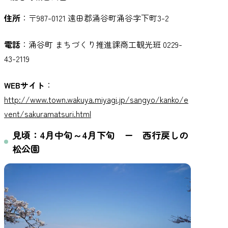
住所
：〒987-0121 遠田郡涌谷町涌谷字下町3-2
電話
：涌谷町 まちづくり推進課商工観光班 0229-
43-2119
WEBサイト
：
http://www.town.wakuya.miyagi.jp/sangyo/kanko/e
vent/sakuramatsuri.html
見頃：4月中旬～4月下旬 ー 西行戻しの
松公園