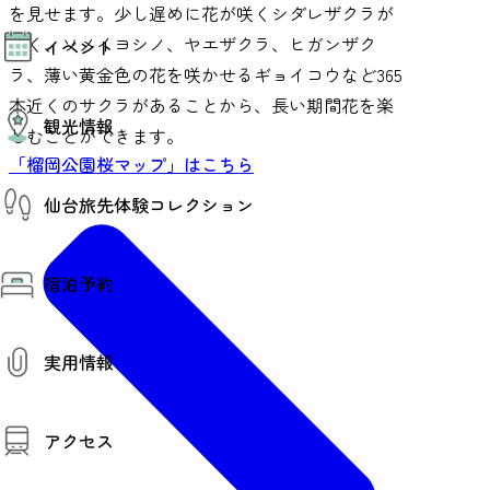
を見せます。少し遅めに花が咲くシダレザクラが
モデルコース
多く、ソメイヨシノ、ヤエザクラ、ヒガンザク
イベント
AIおまかせコース
オリジナルプラン
ラ、薄い黄金色の花を咲かせるギョイコウなど365
みんなの旅行記
イベント情報
本近くのサクラがあることから、長い期間花を楽
観光情報
その他イベント情報（音楽・展示会）
しむことができます。
スポーツ情報
「榴岡公園桜マップ」はこちら
コンベンション情報
観光スポット
仙台旅先体験コレクション
温泉
美味いもの
季節のイベント
仙台旅先体験コレクション
プロスポーツチーム・プロオーケストラ
宿泊予約
体験プログラム検索（予約）
仙台の銘品
体験事業者からのお知らせ
仙台夜時間
体験トピックス
宿泊予約
宿泊施設
体験事業者
実用情報
仙台観光マップ
観光案内
アクセス
お役立ち情報
観光アプリ
仙台観光マップ