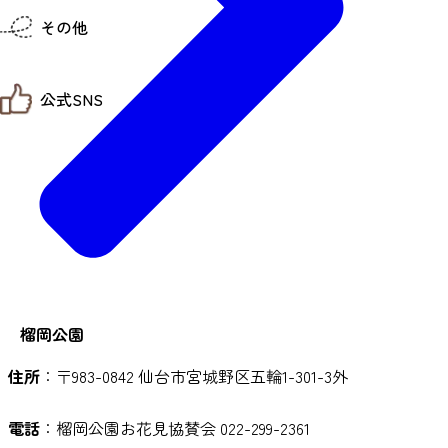
仙台までの経路検索
その他
市内の交通情報
お得なチケット
お知らせ
公式SNS
お問い合わせ
教育旅行
観光マップ
せんだい旅日和 X
せんだい旅日和とは
せんだい旅日和 Instagram
サイト利用規約
せんだい旅日和 Facebook
プライバシーポリシー
仙台旅先体験コレクション Facebook
サイトマップ
仙台旅先体験コレクション Instagaram
仙臺写真館フォトギャラリー
榴岡公園
住所
：〒983-0842 仙台市宮城野区五輪1-301-3外
電話
：榴岡公園お花見協賛会 022-299-2361