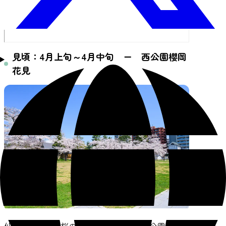
見頃：4月上旬～4月中旬 ー 西公園櫻岡
花見
仙台市内屈指の桜の名所として有名な西公園。公