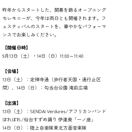
昨年からスタートした、開幕を飾るオープニング
セレモニーが、今年は両日とも開催されます。フ
ェスティバルのスタートを、華やかなパフォーマ
ンスでお楽しみください。
【開催日時】
9月13日（土）・14日（日）11:00～11:40
【会場】
13日（土）：定禅寺通（歩行者天国・通行止区
間）、14日（日）：勾当台公園 滝前広場
【出演】
13日（土）：SENDAI Verdures/アフリカンバンド
ぽれぽれ/仙台すずめ踊り 伊達衆「一ノ座」
14日（日）：陸上自衛隊東北方面音楽隊