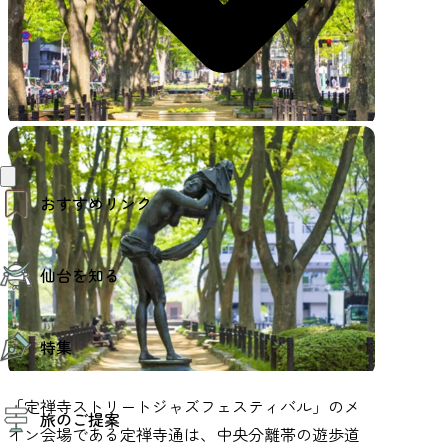
おすすめリンク
仙台夜時間
仙台を知る
モデルコース
エリアガイド
お知らせ
仙台の魅力
お得なチケット
特集
エリアガイド
復興に向けて
仙台観光PR動画ライブラリー
特集
「定禅寺ストリートジャズフェスティバル」のメ
仙台から行く東北周遊旅
旅のご提案
夜時間トピックス
伝統的工芸品
イン会場である定禅寺通は、中央分離帯の遊歩道