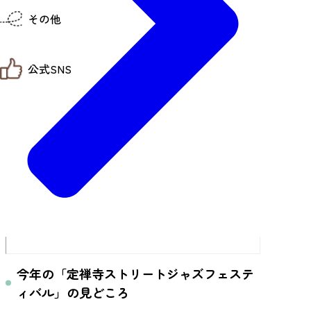
仙台までの経路検索
その他
市内の交通情報
お得なチケット
お知らせ
公式SNS
お問い合わせ
教育旅行
観光マップ
せんだい旅日和 X
せんだい旅日和とは
せんだい旅日和 Instagram
サイト利用規約
せんだい旅日和 Facebook
プライバシーポリシー
仙台旅先体験コレクション Facebook
サイトマップ
仙台旅先体験コレクション Instagaram
仙臺写真館フォトギャラリー
今年の「定禅寺ストリートジャズフェステ
ィバル」の見どころ