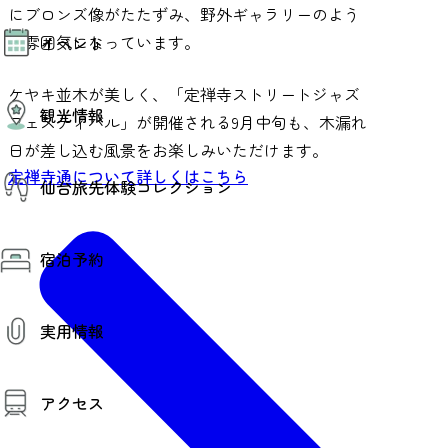
にブロンズ像がたたずみ、野外ギャラリーのよう
モデルコース
な雰囲気になっています。
イベント
AIおまかせコース
オリジナルプラン
みんなの旅行記
ケヤキ並木が美しく、「定禅寺ストリートジャズ
イベント情報
観光情報
その他イベント情報（音楽・展示会）
フェスティバル」が開催される9月中旬も、木漏れ
スポーツ情報
日が差し込む風景をお楽しみいただけます。
コンベンション情報
観光スポット
定禅寺通について詳しくはこちら
仙台旅先体験コレクション
温泉
美味いもの
季節のイベント
仙台旅先体験コレクション
プロスポーツチーム・プロオーケストラ
宿泊予約
体験プログラム検索（予約）
仙台の銘品
体験事業者からのお知らせ
仙台夜時間
体験トピックス
宿泊予約
宿泊施設
体験事業者
実用情報
仙台観光マップ
観光案内
アクセス
お役立ち情報
観光アプリ
仙台観光マップ