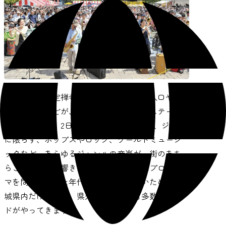
ケヤキ並木の定禅寺通を中心に、ビルの入口や遊
歩道、公園などが、このときだけの特別ステージ
に変身します。2日間のイベント期間中は、ジャズ
に限らず、ポップスやロック、ワールドミュージ
ックなど、あらゆるジャンルの音楽が、街のあち
らこちらで鳴り響きます。演奏参加者はプロ・ア
マを問わず、また年代による制限もないため、宮
城県内だけでなく、県外や海外からも多数のバン
ドがやってきます。