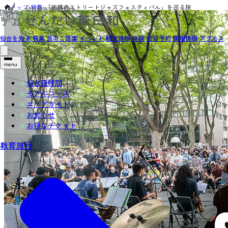
トップ
›
特集
›
「定禅寺ストリートジャズフェスティバル」を巡る旅
仙台を知る
特集
旅のご提案
イベント
観光情報
体験
宿泊予約
実用情報
アクセス
menu
仙台夜時間
モデルコース
エリアガイド
お知らせ
お得なチケット
教育旅行