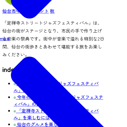
仙台市中心部
イベント
秋
「定禅寺ストリートジャズフェスティバル」は、
仙台の街がステージとなり、市民の手で作り上げ
mice
る音楽の祭典です。街中が音楽で溢れる特別な2日
間、仙台の街歩きとあわせて堪能する旅をお楽し
みください。
index
「定禅寺ストリートジャズフェスティバ
ル」はどんなイベント？
今年の「定禅寺ストリートジャズフェステ
ィバル」の見どころ
「定禅寺ストリートジャズフェスティバ
ル」を楽しむには
仙台のグルメを楽しむ！