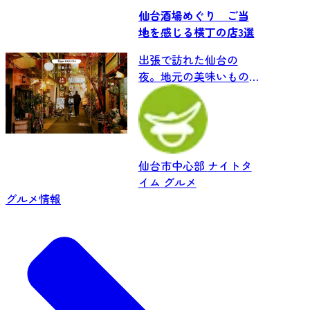
仙台酒場めぐり ご当
地を感じる横丁の店3選
出張で訪れた仙台の
夜。地元の美味いもの
をリーズナブルに堪能
したいなら、ふらりと
入れて一見さんも...
仙台市中心部
ナイトタ
イム
グルメ
グルメ情報