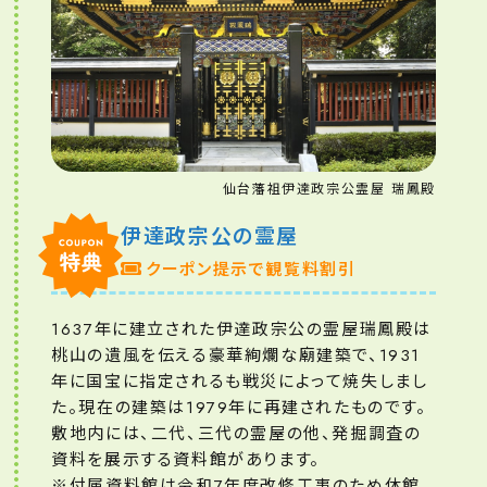
仙台藩祖伊達政宗公霊屋 瑞鳳殿
伊達政宗公の霊屋
クーポン提示で観覧料割引
1637年に建立された伊達政宗公の霊屋瑞鳳殿は
桃山の遺風を伝える豪華絢爛な廟建築で、1931
年に国宝に指定されるも戦災によって焼失しまし
た。現在の建築は1979年に再建されたものです。
敷地内には、二代、三代の霊屋の他、発掘調査の
資料を展示する資料館があります。
※付属資料館は令和7年度改修工事のため休館