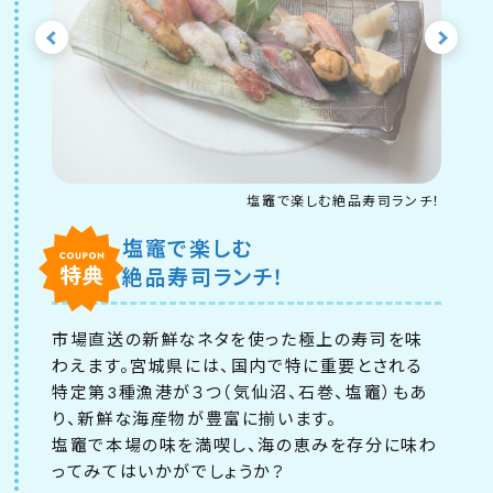
塩竈で楽しむ絶品寿司ランチ！
塩竈で楽しむ
絶品寿司ランチ！
市場直送の新鮮なネタを使った極上の寿司を味
わえます。宮城県には、国内で特に重要とされる
特定第3種漁港が
３つ
（気仙沼、石巻、塩竈）もあ
り、新鮮な海産物が豊富に揃います。
塩竈で本場の味を満喫し、海の恵みを存分に味わ
ってみてはいかがでしょうか？