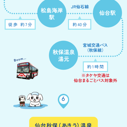
6
仙台秋保（あきう）温泉