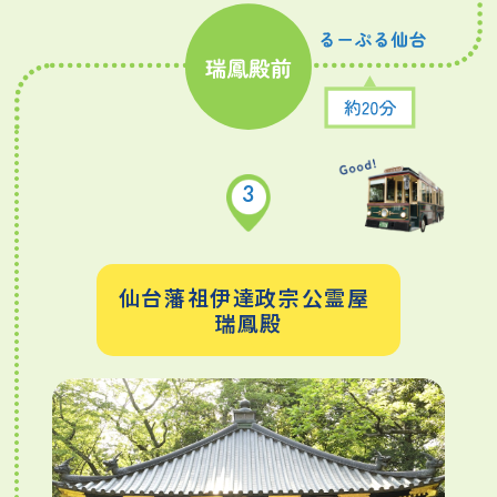
3
仙台藩祖伊達政宗公霊屋
瑞鳳殿