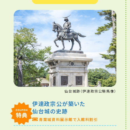
仙台城跡（伊達政宗公騎馬像）
伊達政宗公が築いた
仙台城の史跡
青葉城資料展示館で入館料割引