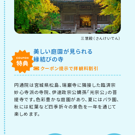
三慧殿（さんけいでん）
美しい庭園が見られる
縁結びの寺
クーポン提示で拝観料割引
円通院は宮城県松島、瑞巌寺に隣接した臨済宗
妙心寺派の寺院、伊達政宗公嫡孫「光宗公」の菩
提寺です。色彩豊かな庭園があり、夏にはバラ園、
秋には紅葉など四季折々の景色を一年を通じて
楽しめます。