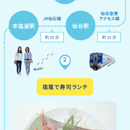
2
塩竈で寿司ランチ