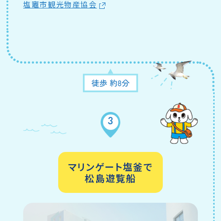
塩竈市観光物産協会
3
マリンゲート塩釜で
松島遊覧船