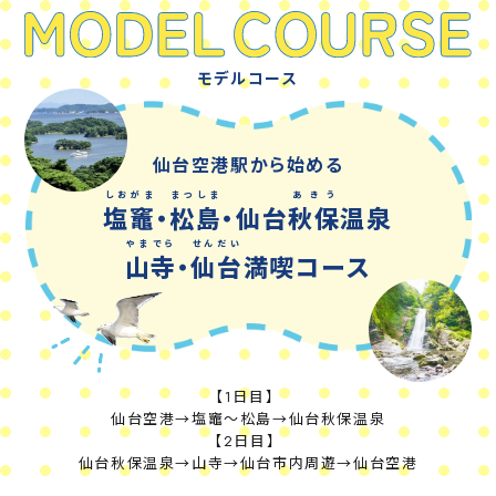
モデルコース
仙台空港駅から始める
しおがま
まつしま
あきう
塩竈
・
松島
・仙台
秋保
温泉
やまでら
せんだい
山寺
・
仙台
満喫コース
【1日目】
仙台空港→塩竈〜松島→仙台秋保温泉
【2日目】
仙台秋保温泉→山寺→仙台市内周遊→仙台空港