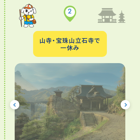
2
山寺・宝珠山立石寺で
一休み