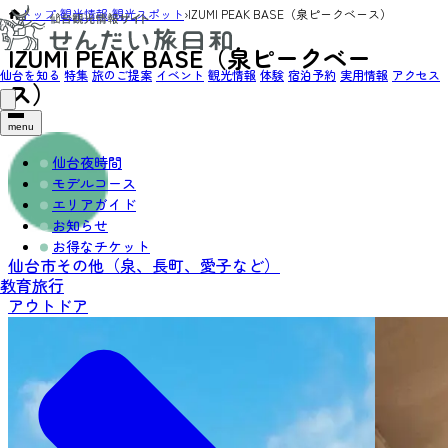
トップ
›
観光情報
›
観光スポット
›
IZUMI PEAK BASE（泉ピークベース）
IZUMI PEAK BASE（泉ピークベー
仙台を知る
特集
旅のご提案
イベント
観光情報
体験
宿泊予約
実用情報
アクセス
ス）
menu
仙台夜時間
モデルコース
エリアガイド
お知らせ
お得なチケット
仙台市その他（泉、長町、愛子など）
教育旅行
アウトドア