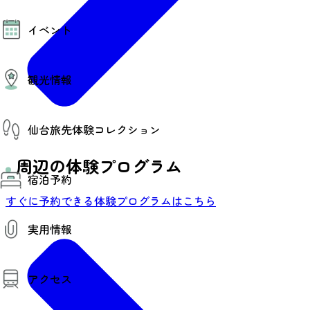
モデルコース
イベント
AIおまかせコース
オリジナルプラン
みんなの旅行記
イベント情報
観光情報
その他イベント情報（音楽・展示会）
スポーツ情報
コンベンション情報
観光スポット
仙台旅先体験コレクション
温泉
美味いもの
季節のイベント
周辺の体験プログラム
仙台旅先体験コレクション
プロスポーツチーム・プロオーケストラ
宿泊予約
体験プログラム検索（予約）
仙台の銘品
体験事業者からのお知らせ
すぐに予約できる体験プログラムはこちら
仙台夜時間
体験トピックス
宿泊予約
宿泊施設
体験事業者
実用情報
仙台観光マップ
観光案内
アクセス
お役立ち情報
観光アプリ
仙台観光マップ