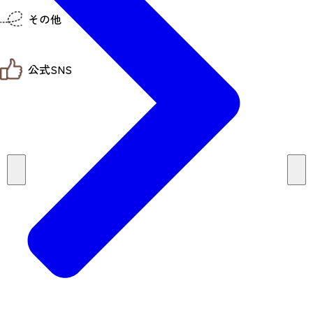
仙台までの経路検索
その他
市内の交通情報
お得なチケット
お知らせ
公式SNS
お問い合わせ
教育旅行
観光マップ
せんだい旅日和 X
せんだい旅日和とは
せんだい旅日和 Instagram
サイト利用規約
せんだい旅日和 Facebook
プライバシーポリシー
仙台旅先体験コレクション Facebook
サイトマップ
仙台旅先体験コレクション Instagaram
仙臺写真館フォトギャラリー