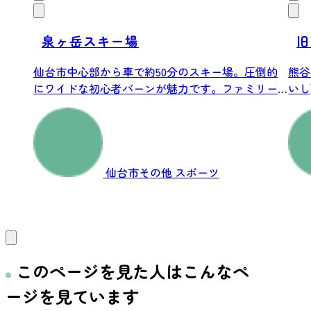
泉ヶ岳スキー場
旧
仙台市中心部から車で約50分のスキー場。圧倒的
熊谷
にワイドな初心者バーンが魅力です。ファミリー
いし
スキ...
仙台市その他
スポーツ
このページを見た人はこんなペ
ージを見ています