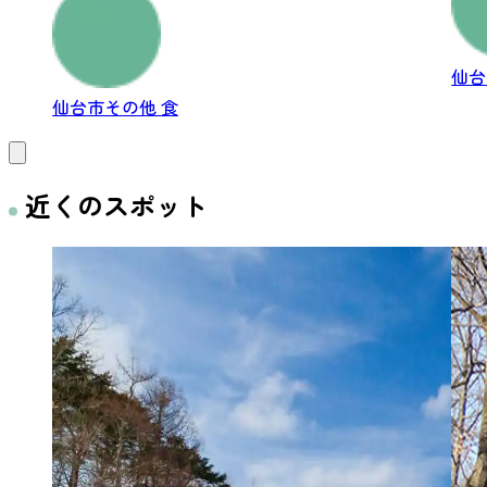
仙
仙台市その他
食
近くのスポット