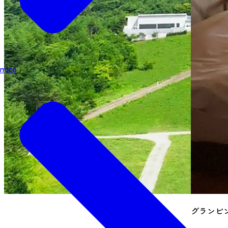
mice
グランピ