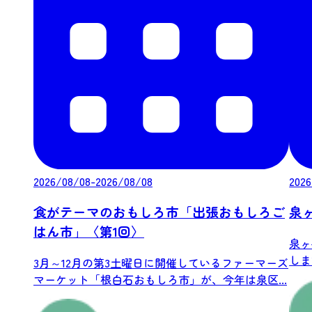
2026/08/08-2026/08/08
2026
食がテーマのおもしろ市「出張おもしろご
泉
はん市」〈第1回〉
泉ヶ
しま
3月～12月の第3土曜日に開催しているファーマーズ
マーケット「根白石おもしろ市」が、今年は泉区...