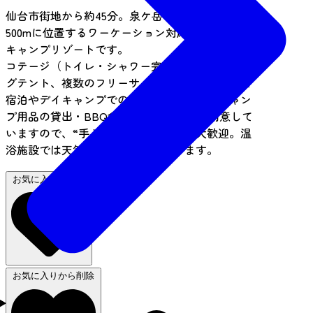
仙台市街地から約45分。泉ケ岳の中腹・標高約
500mに位置するワーケーション対応のコテージ＆
キャンプリゾートです。
コテージ（トイレ・シャワー完備）やグランピン
グテント、複数のフリーサイト、区画サイトにて
宿泊やデイキャンプでの利用が可能です。キャン
プ用品の貸出・BBQ食材（要予約）もご用意して
いますので、“手ぶらキャンプ”の方も大歓迎。温
浴施設では天然温泉も堪能いただけます。
お気に入りに追加
お気に入りから削除