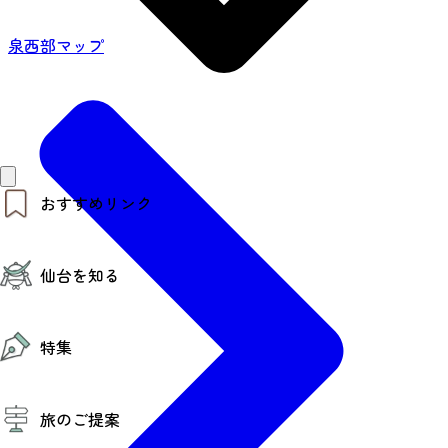
泉西部マップ
おすすめリンク
仙台夜時間
仙台を知る
モデルコース
エリアガイド
お知らせ
仙台の魅力
お得なチケット
特集
エリアガイド
復興に向けて
仙台観光PR動画ライブラリー
特集
仙台から行く東北周遊旅
旅のご提案
夜時間トピックス
伝統的工芸品