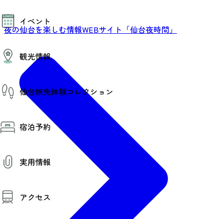
モデルコース
イベント
AIおまかせコース
夜の仙台を楽しむ情報WEBサイト「仙台夜時間」
オリジナルプラン
みんなの旅行記
イベント情報
観光情報
その他イベント情報（音楽・展示会）
スポーツ情報
コンベンション情報
観光スポット
仙台旅先体験コレクション
温泉
美味いもの
季節のイベント
仙台旅先体験コレクション
プロスポーツチーム・プロオーケストラ
宿泊予約
体験プログラム検索（予約）
仙台の銘品
体験事業者からのお知らせ
仙台夜時間
体験トピックス
宿泊予約
宿泊施設
体験事業者
実用情報
仙台観光マップ
観光案内
アクセス
お役立ち情報
観光アプリ
仙台観光マップ