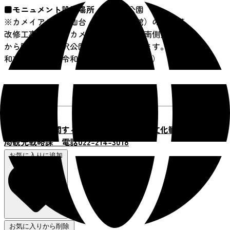
■
モニュメント設置場所
富沢公園
※カメイアリーナ仙台（仙台市体育館）の大規模
改修工事に伴い、カメイアリーナ仙台南側玄関脇
から隣接する富沢公園内へ移設しています。（令
和7年5月23日～令和9年3月頃までを予定）
【
本ページに関するお問合せ】 仙台市文化観光
局観光戦略課 電話022-214-3018
お気に入りに追加
お気に入りから削除