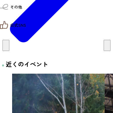
仙台までの経路検索
その他
市内の交通情報
お得なチケット
お知らせ
公式SNS
お問い合わせ
教育旅行
観光マップ
せんだい旅日和 X
せんだい旅日和とは
せんだい旅日和 Instagram
サイト利用規約
せんだい旅日和 Facebook
プライバシーポリシー
仙台旅先体験コレクション Facebook
サイトマップ
仙台旅先体験コレクション Instagaram
仙臺写真館フォトギャラリー
近くのイベント