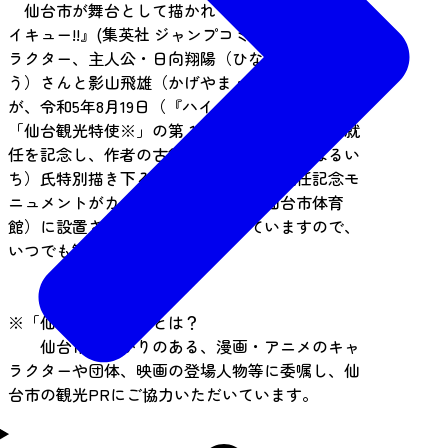
仙台市が舞台として描かれている人気漫画『ハ
イキュー!!』(集英社 ジャンプコミックス刊)のキャ
ラクター、主人公・日向翔陽（ひなた・しょうよ
う）さんと影山飛雄（かげやま・とびお）さん
が、令和5年8月19日（『ハイキュー!!』の日）に
「仙台観光特使※」の第１号に就任しました。就
任を記念し、作者の古舘春一（ふるだて・はるい
ち）氏特別描き下ろしイラストによる就任記念モ
ニュメントがカメイアリーナ仙台（仙台市体育
館）に設置されています。常設していますので、
いつでも観覧いただけます。
※「仙台観光特使」とは？
仙台市にゆかりのある、漫画・アニメのキャ
ラクターや団体、映画の登場人物等に委嘱し、仙
台市の観光PRにご協力いただいています。