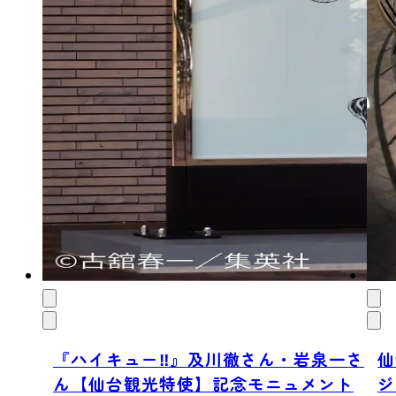
『ハイキュー‼』及川徹さん・岩泉一さ
仙
ん【仙台観光特使】記念モニュメント
ジ