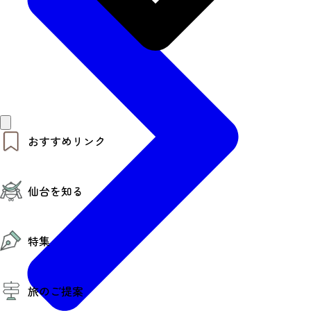
おすすめリンク
仙台夜時間
仙台を知る
モデルコース
エリアガイド
お知らせ
仙台の魅力
お得なチケット
特集
エリアガイド
復興に向けて
仙台観光PR動画ライブラリー
特集
仙台から行く東北周遊旅
旅のご提案
夜時間トピックス
伝統的工芸品