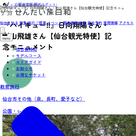
トップ
›
観光情報
›
観光スポット
›
『ハイキュー‼』日向翔陽さん・影山飛雄さん【仙台観光特使】記念モニュ
メント
『ハイキュー‼』日向翔陽さん・
仙台を知る
特集
旅のご提案
イベント
観光情報
体験
宿泊予約
実用情報
アクセス
影山飛雄さん【仙台観光特使】記
menu
念モニュメント
仙台夜時間
モデルコース
エリアガイド
お知らせ
お得なチケット
教育旅行
仙台市その他（泉、長町、愛子など）
公園・レジャー