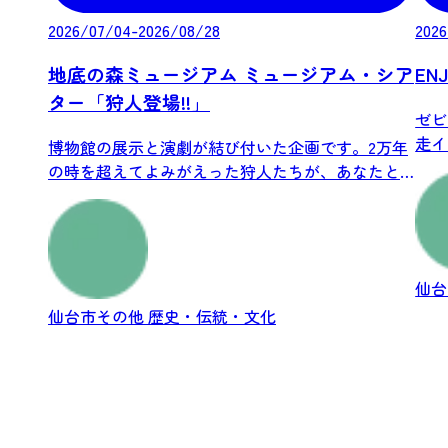
2026/07/04-2026/08/28
2026
地底の森ミュージアム ミュージアム・シア
ENJ
ター「狩人登場!!」
ゼビ
走イベ
博物館の展示と演劇が結び付いた企画です。2万年
の時を超えてよみがえった狩人たちが、あなたと
の出...
仙
仙台市その他
歴史・伝統・文化