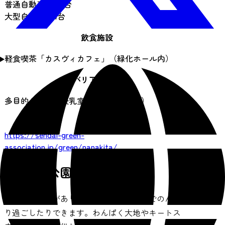
普通自動車：175台
大型自動車：4台
飲食施設
軽食喫茶「カスヴィカフェ」（緑化ホール内）
バリアフリー
多目的トイレ、授乳室（緑化ホール内）
URL
https://sendai-green-
association.jp/green/nanakita/
七北田公園の楽しみ方
広い芝生広場があり、運動したり、木陰でのんび
り過ごしたりできます。わんぱく大地やキートス