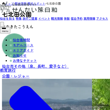
トップ
›
観光情報
›
観光スポット
›
七北田公園
七北田公園
仙台を知る
特集
旅のご提案
イベント
観光情報
体験
宿泊予約
実用情報
アクセス
ななきたこうえん
menu
仙台夜時間
モデルコース
エリアガイド
お知らせ
お得なチケット
仙台市その他（泉、長町、愛子など）
教育旅行
公園・レジャー