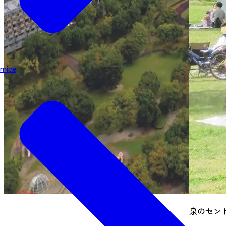
mice
泉のセン