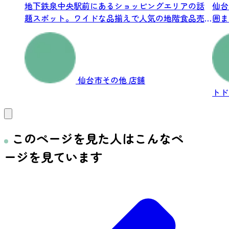
地下鉄泉中央駅前にあるショッピングエリアの話
仙台
題スポット。ワイドな品揃えで人気の地階食品売
囲ま
り場を...
で、ど
仙台市その他
店舗
トド
このページを見た人はこんなペ
ージを見ています