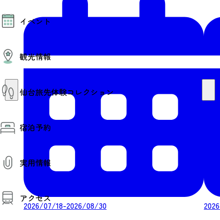
モデルコース
イベント
AIおまかせコース
オリジナルプラン
みんなの旅行記
イベント情報
観光情報
その他イベント情報（音楽・展示会）
スポーツ情報
コンベンション情報
観光スポット
仙台旅先体験コレクション
温泉
美味いもの
季節のイベント
仙台旅先体験コレクション
プロスポーツチーム・プロオーケストラ
宿泊予約
体験プログラム検索（予約）
仙台の銘品
体験事業者からのお知らせ
仙台夜時間
体験トピックス
宿泊予約
宿泊施設
体験事業者
実用情報
仙台観光マップ
観光案内
アクセス
お役立ち情報
2026/07/18-2026/08/30
2026
観光アプリ
仙台観光マップ