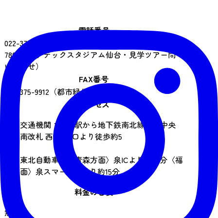
電話番号
022-375-9911（都市緑化ホール）／022-375-
7800（ユアテックスタジアム仙台・見学ツアー問
い合わせ）
FAX番号
022-375-9912（都市緑化ホール）
アクセス
公共交通機関：仙台駅から地下鉄南北線「泉中央
駅」南改札 西1出入口より徒歩約5
分
車：東北自動車道〈青森方面〉泉ICより約20分〈福
島方面〉泉スマートICより約15分
料金の目安
無料