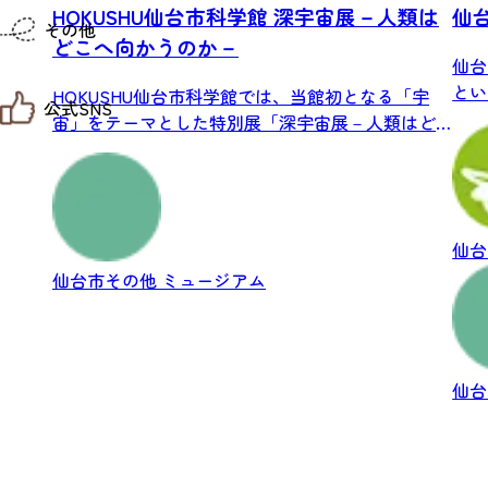
仙台までの経路検索
HOKUSHU仙台市科学館 深宇宙展－人類は
仙
その他
市内の交通情報
どこへ向かうのか－
お得なチケット
仙台
お知らせ
とい
HOKUSHU仙台市科学館では、当館初となる「宇
公式SNS
お問い合わせ
シック
宙」をテーマとした特別展「深宇宙展－人類はど
教育旅行
こ...
観光マップ
せんだい旅日和 X
せんだい旅日和とは
せんだい旅日和 Instagram
サイト利用規約
せんだい旅日和 Facebook
プライバシーポリシー
仙台旅先体験コレクション Facebook
サイトマップ
仙台
仙台旅先体験コレクション Instagaram
仙臺写真館フォトギャラリー
仙台市その他
ミュージアム
仙