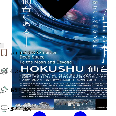
おすすめリンク
仙台夜時間
仙台を知る
モデルコース
エリアガイド
お知らせ
仙台の魅力
お得なチケット
特集
エリアガイド
復興に向けて
仙台観光PR動画ライブラリー
特集
仙台から行く東北周遊旅
旅のご提案
夜時間トピックス
伝統的工芸品