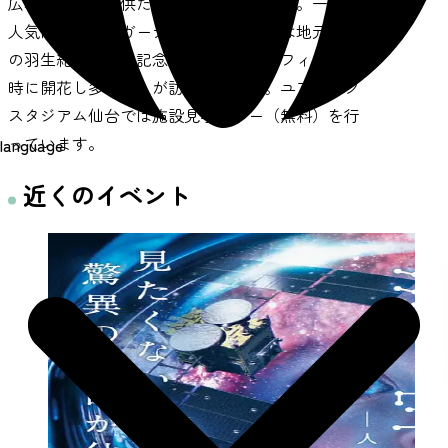
広場の遊具も子供たちで賑わっています。一番の
人気は「アイスガーデン」です。春には地元出身
の羽生結弦さんの記念樹（桜）とネモフィラが同
時に開花し多くの人が訪れています。ユアテック
スタジアム仙台では施設見学ツアー（無料）を行
っています。
language
近くのイベント