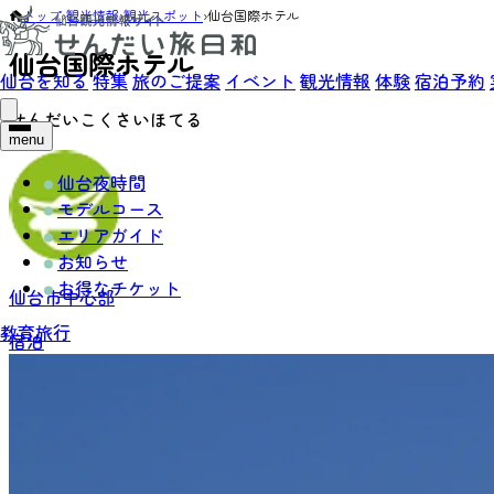
トップ
›
観光情報
›
観光スポット
›
仙台国際ホテル
仙台国際ホテル
仙台を知る
特集
旅のご提案
イベント
観光情報
体験
宿泊予約
せんだいこくさいほてる
menu
仙台夜時間
モデルコース
エリアガイド
お知らせ
お得なチケット
仙台市中心部
教育旅行
宿泊