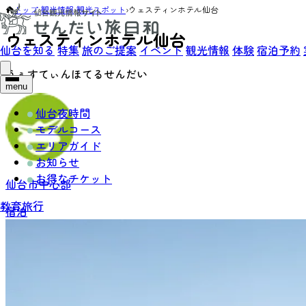
トップ
›
観光情報
›
観光スポット
›
ウェスティンホテル仙台
ウェスティンホテル仙台
仙台を知る
特集
旅のご提案
イベント
観光情報
体験
宿泊予約
うぇすてぃんほてるせんだい
menu
仙台夜時間
モデルコース
エリアガイド
お知らせ
お得なチケット
仙台市中心部
教育旅行
宿泊