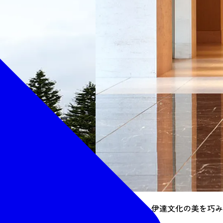
エントランス：伊達文化の美を巧み