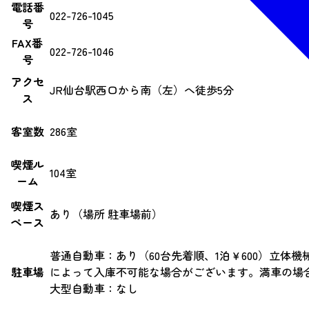
電話番
022-726-1045
号
FAX番
022-726-1046
号
アクセ
JR仙台駅西口から南（左）へ徒歩5分
ス
客室数
286室
喫煙ル
104室
ーム
喫煙ス
あり（場所 駐車場前）
ペース
普通自動車：あり（60台先着順、1泊￥600）立体機
駐車場
によって入庫不可能な場合がございます。満車の場
大型自動車：なし