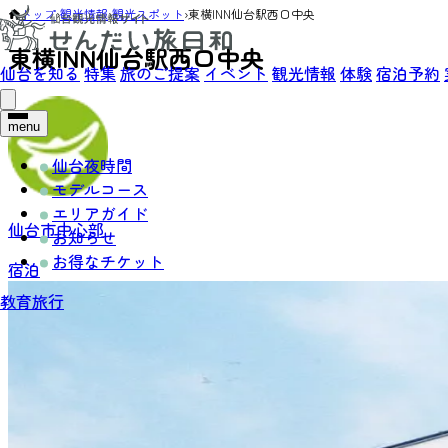
トップ
›
観光情報
›
観光スポット
›
東横INN仙台駅西口中央
東横INN仙台駅西口中央
仙台を知る
特集
旅のご提案
イベント
観光情報
体験
宿泊予約
menu
仙台夜時間
モデルコース
エリアガイド
仙台市中心部
お知らせ
お得なチケット
宿泊
教育旅行