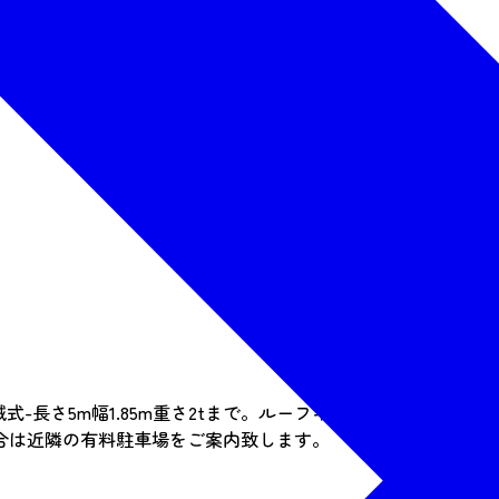
械式-長さ5m幅1.85m重さ2tまで。ルーフキャリア積載のお車
合は近隣の有料駐車場をご案内致します。