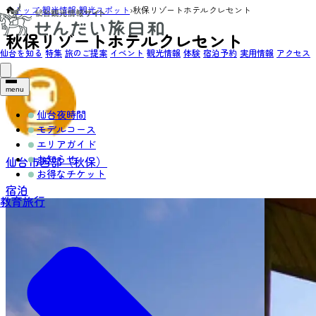
トップ
›
観光情報
›
観光スポット
›
秋保リゾートホテルクレセント
秋保リゾートホテルクレセント
仙台を知る
特集
旅のご提案
イベント
観光情報
体験
宿泊予約
実用情報
アクセス
menu
仙台夜時間
モデルコース
エリアガイド
お知らせ
仙台市西部（秋保）
お得なチケット
宿泊
教育旅行