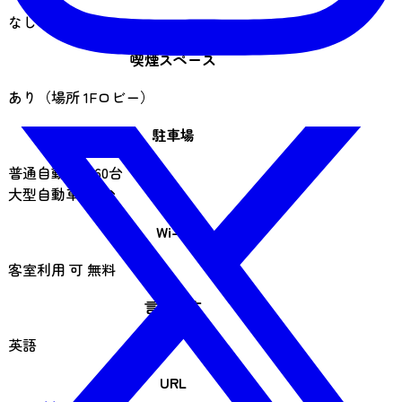
なし
喫煙スペース
あり（場所 1Fロビー）
駐車場
普通自動車：60台
大型自動車：5台
Wi-Fi
客室利用 可 無料
言語対応
英語
URL