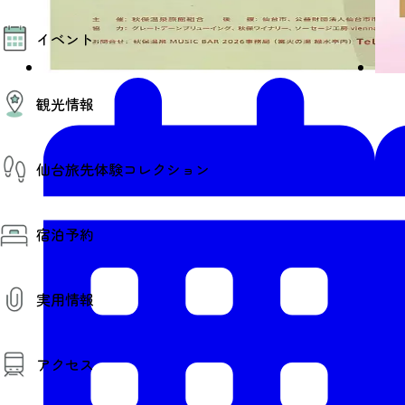
モデルコース
イベント
AIおまかせコース
オリジナルプラン
みんなの旅行記
イベント情報
観光情報
その他イベント情報（音楽・展示会）
スポーツ情報
コンベンション情報
観光スポット
仙台旅先体験コレクション
温泉
美味いもの
季節のイベント
仙台旅先体験コレクション
プロスポーツチーム・プロオーケストラ
宿泊予約
体験プログラム検索（予約）
仙台の銘品
体験事業者からのお知らせ
仙台夜時間
体験トピックス
宿泊予約
宿泊施設
体験事業者
実用情報
仙台観光マップ
観光案内
アクセス
お役立ち情報
観光アプリ
仙台観光マップ