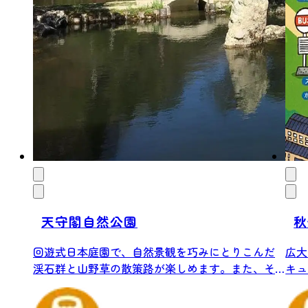
天守閣自然公園
秋
回遊式日本庭園で、自然景観を巧みにとりこんだ
広大
渓石群と山野草の散策路が楽しめます。また、そ
キュ
ば処「...
ープで