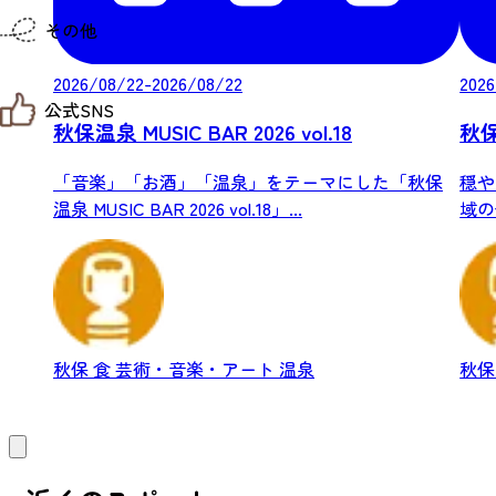
仙台までの経路検索
その他
市内の交通情報
お得なチケット
2026/08/22-2026/08/22
2026
お知らせ
公式SNS
お問い合わせ
秋保温泉 MUSIC BAR 2026 vol.18
秋
教育旅行
観光マップ
せんだい旅日和 X
せんだい旅日和とは
「音楽」「お酒」「温泉」をテーマにした「秋保
穏や
せんだい旅日和 Instagram
サイト利用規約
温泉 MUSIC BAR 2026 vol.18」...
域の
せんだい旅日和 Facebook
プライバシーポリシー
さんか
仙台旅先体験コレクション Facebook
サイトマップ
仙台旅先体験コレクション Instagaram
仙臺写真館フォトギャラリー
秋保
食
芸術・音楽・アート
温泉
秋