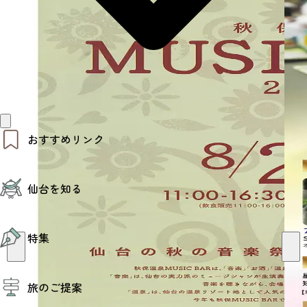
おすすめリンク
仙台夜時間
仙台を知る
モデルコース
エリアガイド
お知らせ
仙台の魅力
お得なチケット
特集
エリアガイド
復興に向けて
仙台観光PR動画ライブラリー
特集
仙台から行く東北周遊旅
旅のご提案
夜時間トピックス
伝統的工芸品