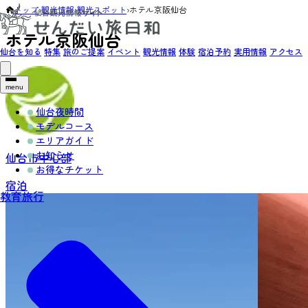
トップ
›
観光情報
›
観光スポット
›
ホテル京阪仙台
ホテル京阪仙台
仙台を知る
特集
旅のご提案
イベント
観光情報
体験
宿泊予約
実用情報
アクセス
menu
仙台夜時間
モデルコース
エリアガイド
お知らせ
仙台市中心部
お得なチケット
宿泊
教育旅行