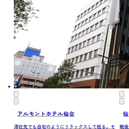
アルモントホテル仙台
仙
滞在先でも自宅のようにリラックスして眠る。そ
戦後