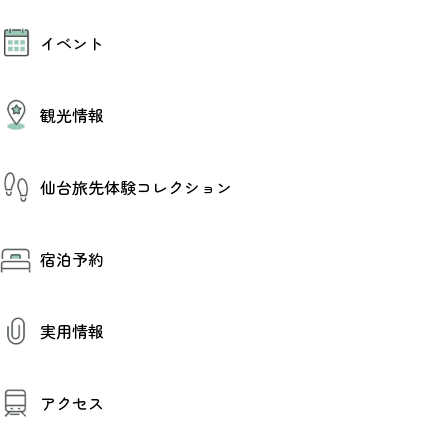
モデルコース
イベント
AIおまかせコース
オリジナルプラン
みんなの旅行記
イベント情報
観光情報
その他イベント情報（音楽・展示会）
スポーツ情報
コンベンション情報
観光スポット
仙台旅先体験コレクション
温泉
美味いもの
季節のイベント
仙台旅先体験コレクション
プロスポーツチーム・プロオーケストラ
宿泊予約
体験プログラム検索（予約）
仙台の銘品
体験事業者からのお知らせ
仙台夜時間
体験トピックス
宿泊予約
宿泊施設
体験事業者
実用情報
仙台観光マップ
観光案内
アクセス
お役立ち情報
観光アプリ
仙台観光マップ