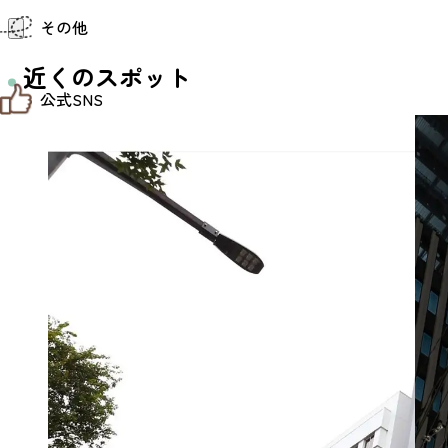
仙台までの経路検索
その他
市内の交通情報
お得なチケット
近くのスポット
お知らせ
公式SNS
お問い合わせ
教育旅行
観光マップ
せんだい旅日和 X
せんだい旅日和とは
せんだい旅日和 Instagram
サイト利用規約
せんだい旅日和 Facebook
プライバシーポリシー
仙台旅先体験コレクション Facebook
サイトマップ
仙台旅先体験コレクション Instagaram
仙臺写真館フォトギャラリー