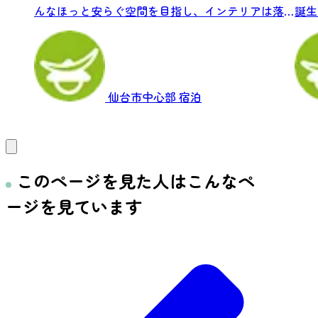
んなほっと安らぐ空間を目指し、インテリアは落
誕生
ち着い...
が立ち
仙台市中心部
宿泊
このページを見た人はこんなペ
ージを見ています