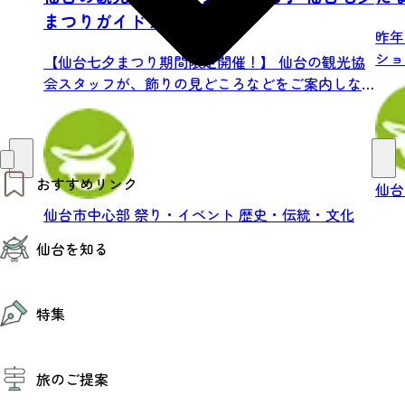
まつりガイドツアー
昨年
ショ
【仙台七夕まつり期間限定開催！】 仙台の観光協
に七夕
会スタッフが、飾りの見どころなどをご案内しな
がら...
おすすめリンク
仙台
仙台市中心部
祭り・イベント
歴史・伝統・文化
仙台夜時間
仙台を知る
モデルコース
エリアガイド
お知らせ
仙台の魅力
お得なチケット
特集
エリアガイド
復興に向けて
仙台観光PR動画ライブラリー
特集
仙台から行く東北周遊旅
旅のご提案
夜時間トピックス
伝統的工芸品