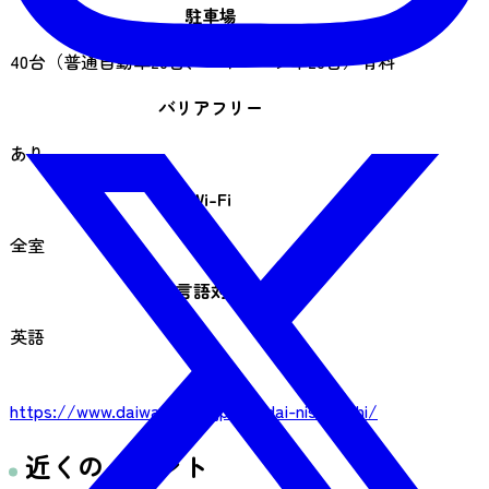
駐車場
40台（普通自動車20台、ハイルーフ車20台）有料
バリアフリー
あり
Wi-Fi
全室
言語対応
英語
URL
https://www.daiwaroynet.jp/sendai-nishiguchi/
近くのイベント