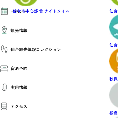
モデルコース
仙台市中心部
食
ナイトタイム
仙台
イベント
AIおまかせコース
オリジナルプラン
みんなの旅行記
イベント情報
観光情報
その他イベント情報（音楽・展示会）
スポーツ情報
コンベンション情報
観光スポット
仙台
仙台旅先体験コレクション
温泉
美味いもの
季節のイベント
仙台旅先体験コレクション
プロスポーツチーム・プロオーケストラ
宿泊予約
体験プログラム検索（予約）
仙台の銘品
体験事業者からのお知らせ
仙台夜時間
秋保
体験トピックス
宿泊予約
宿泊施設
体験事業者
実用情報
仙台観光マップ
観光案内
アクセス
お役立ち情報
観光アプリ
松島
仙台観光マップ