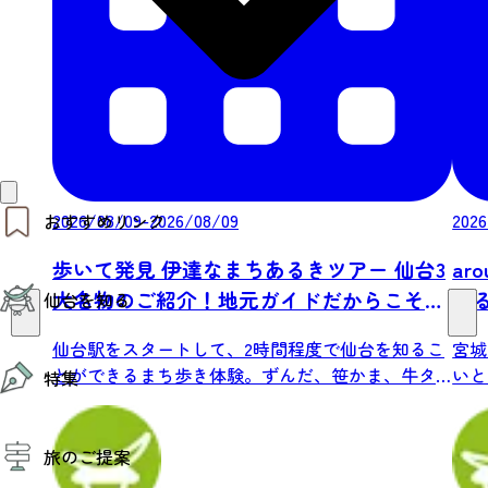
2026/08/09-2026/08/09
2026
おすすめリンク
歩いて発見 伊達なまちあるきツアー 仙台3
ar
仙台夜時間
大名物のご紹介！地元ガイドだからこそ知
ぐ
仙台を知る
モデルコース
エリアガイド
る仙台の街中をめぐる2時間（試食つき）
お知らせ
仙台駅をスタートして、2時間程度で仙台を知るこ
宮城
仙台の魅力
お得なチケット
とができるまち歩き体験。ずんだ、笹かま、牛タ
いと
特集
エリアガイド
ンの...
自...
復興に向けて
仙台観光PR動画ライブラリー
特集
仙台から行く東北周遊旅
旅のご提案
夜時間トピックス
伝統的工芸品