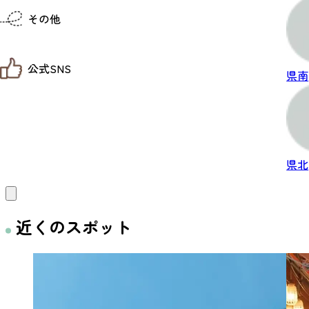
仙台までの経路検索
その他
市内の交通情報
お得なチケット
お知らせ
公式SNS
お問い合わせ
県南
教育旅行
観光マップ
せんだい旅日和 X
せんだい旅日和とは
せんだい旅日和 Instagram
サイト利用規約
せんだい旅日和 Facebook
プライバシーポリシー
仙台旅先体験コレクション Facebook
サイトマップ
仙台旅先体験コレクション Instagaram
県北
仙臺写真館フォトギャラリー
近くのスポット