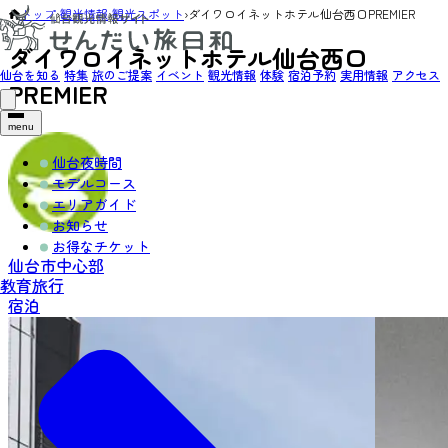
トップ
›
観光情報
›
観光スポット
›
ダイワロイネットホテル仙台西口PREMIER
ダイワロイネットホテル仙台西口
仙台を知る
特集
旅のご提案
イベント
観光情報
体験
宿泊予約
実用情報
アクセス
PREMIER
menu
仙台夜時間
モデルコース
エリアガイド
お知らせ
お得なチケット
仙台市中心部
教育旅行
宿泊