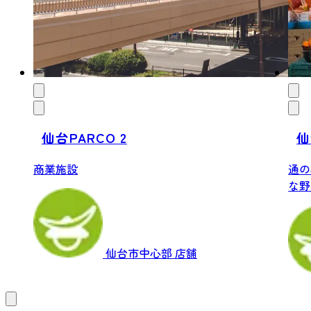
仙台PARCO 2
仙
商業施設
通の
な野
新鮮.
仙台市中心部
店舗