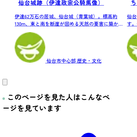
仙台城跡（伊達政宗公騎馬像）
ち
伊達62万石の居城、仙台城（青葉城）。標高約
仙台
130m、東と南を断崖が固める天然の要害に築かれ
す。
た...
ど、仙
仙台市中心部
歴史・文化
このページを見た人はこんなペ
ージを見ています