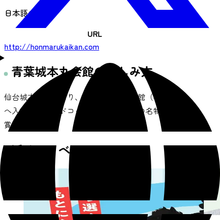
日本語のみ
URL
http://honmarukaikan.com
青葉城本丸会館の楽しみ方
仙台城本丸路を回り、青葉城資料展示館（有料）
へ入館し、フードコートで仙台・宮城の名物をご
賞味。
近くのイベント