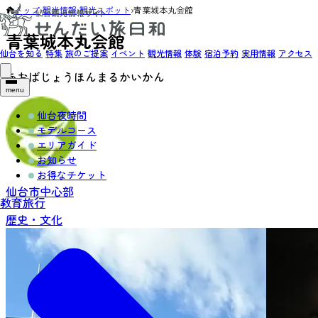
トップ
›
観光情報
›
観光スポット
›
青葉城本丸会館
青葉城本丸会館
仙台を知る
特集
旅のご提案
イベント
観光情報
体験
宿泊予約
実用情報
アクセス
あおばじょうほんまるかいかん
menu
仙台夜時間
モデルコース
エリアガイド
お知らせ
お得なチケット
仙台市中心部
教育旅行
歴史・文化