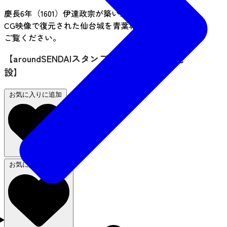
慶長6年（1601）伊達政宗が築いた名城仙台城。
CG映像で復元された仙台城を青葉城資料展示館で
ご覧ください。
【aroundSENDAIスタンプラリー 利用対象施
設】
お気に入りに追加
お気に入りから削除