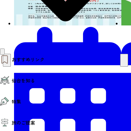
おすすめリンク
仙台夜時間
仙台を知る
モデルコース
エリアガイド
お知らせ
仙台の魅力
お得なチケット
特集
エリアガイド
復興に向けて
仙台観光PR動画ライブラリー
特集
仙台から行く東北周遊旅
旅のご提案
夜時間トピックス
伝統的工芸品