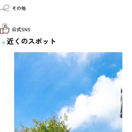
仙台までの経路検索
その他
市内の交通情報
お得なチケット
お知らせ
公式SNS
お問い合わせ
教育旅行
近くのスポット
観光マップ
せんだい旅日和 X
せんだい旅日和とは
せんだい旅日和 Instagram
サイト利用規約
せんだい旅日和 Facebook
プライバシーポリシー
仙台旅先体験コレクション Facebook
サイトマップ
仙台旅先体験コレクション Instagaram
仙臺写真館フォトギャラリー