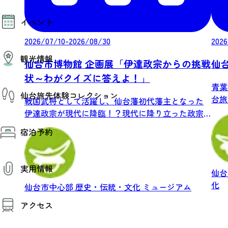
モデルコース
イベント
AIおまかせコース
オリジナルプラン
2026/07/10-2026/08/30
2026
みんなの旅行記
イベント情報
観光情報
その他イベント情報（音楽・展示会）
仙台市博物館 企画展「伊達政宗からの挑戦
仙
スポーツ情報
状～わがクイズに答えよ！」
コンベンション情報
観光スポット
青葉
仙台旅先体験コレクション
温泉
台旅
戦国武将として活躍し、仙台藩初代藩主となった
美味いもの
城・.
伊達政宗が現代に降臨！？現代に降り立った政宗
季節のイベント
仙台旅先体験コレクション
が、博...
プロスポーツチーム・プロオーケストラ
宿泊予約
体験プログラム検索（予約）
仙台の銘品
体験事業者からのお知らせ
仙台夜時間
体験トピックス
宿泊予約
宿泊施設
体験事業者
実用情報
仙台観光マップ
仙
化
仙台市中心部
歴史・伝統・文化
ミュージアム
観光案内
アクセス
お役立ち情報
観光アプリ
仙台観光マップ