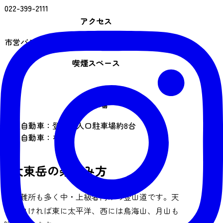
022-399-2111
アクセス
市営バス JR愛子駅2番乗り場 二口行「二口」下車
喫煙スペース
なし
駐車場
普通自動車：登山道入口駐車場約8台
大型自動車：なし
大東岳の楽しみ方
急所難所も多く中・上級者向けの登山道です。天
候が良ければ東に太平洋、西には鳥海山、月山も