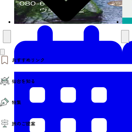
おすすめリンク
仙台夜時間
仙台を知る
モデルコース
エリアガイド
お知らせ
仙台の魅力
お得なチケット
特集
エリアガイド
復興に向けて
仙台観光PR動画ライブラリー
特集
仙台から行く東北周遊旅
旅のご提案
夜時間トピックス
伝統的工芸品