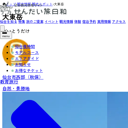
トップ
›
観光情報
›
観光スポット
›
大東岳
大東岳
仙台を知る
特集
旅のご提案
イベント
観光情報
体験
宿泊予約
実用情報
アクセス
だいとうだけ
menu
仙台夜時間
モデルコース
エリアガイド
お知らせ
お得なチケット
仙台市西部（秋保）
教育旅行
自然・景勝地