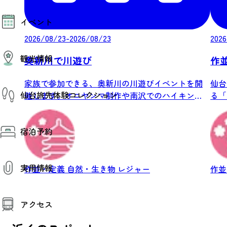
モデルコース
イベント
AIおまかせコース
オリジナルプラン
2026/08/23-2026/08/23
2026
みんなの旅行記
イベント情報
観光情報
その他イベント情報（音楽・展示会）
奥新川で川遊び
作
スポーツ情報
コンベンション情報
家族で参加できる、奥新川の川遊びイベントを開
仙台
観光スポット
仙台旅先体験コレクション
催します。オニヤンマ制作や南沢でのハイキン
る「
温泉
美味いもの
グ、河原...
たし.
季節のイベント
仙台旅先体験コレクション
プロスポーツチーム・プロオーケストラ
宿泊予約
体験プログラム検索（予約）
仙台の銘品
体験事業者からのお知らせ
仙台夜時間
体験トピックス
宿泊予約
宿泊施設
体験事業者
実用情報
作並・定義
自然・生き物
レジャー
作
仙台観光マップ
観光案内
アクセス
お役立ち情報
観光アプリ
仙台観光マップ