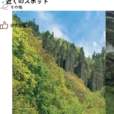
近くのスポット
仙台までの経路検索
その他
市内の交通情報
お得なチケット
お知らせ
公式SNS
お問い合わせ
教育旅行
観光マップ
せんだい旅日和 X
せんだい旅日和とは
せんだい旅日和 Instagram
サイト利用規約
せんだい旅日和 Facebook
プライバシーポリシー
仙台旅先体験コレクション Facebook
サイトマップ
仙台旅先体験コレクション Instagaram
仙臺写真館フォトギャラリー