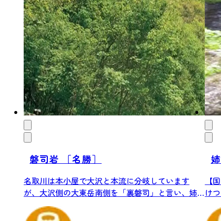
磐司岩 ［名勝］
姉
名取川は本小屋で大沢と本流に分岐しています
【国
が、大沢側の大東岳南側を「裏磐司」と言い、姉
けつ
滝の西・...
然...