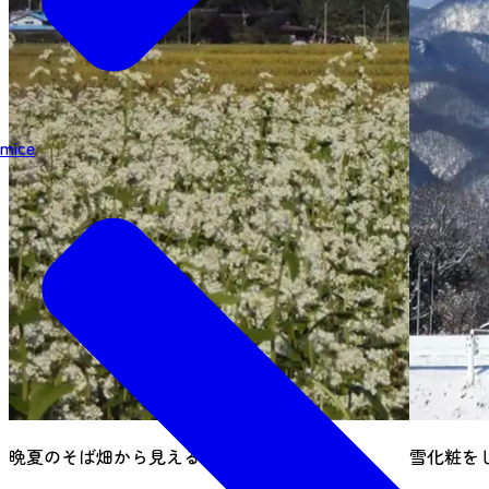
mice
晩夏のそば畑から見える大東岳
雪化粧を