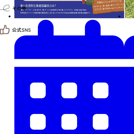
仙台までの経路検索
その他
市内の交通情報
お得なチケット
お知らせ
公式SNS
お問い合わせ
教育旅行
観光マップ
せんだい旅日和 X
せんだい旅日和とは
せんだい旅日和 Instagram
サイト利用規約
せんだい旅日和 Facebook
プライバシーポリシー
仙台旅先体験コレクション Facebook
サイトマップ
仙台旅先体験コレクション Instagaram
仙臺写真館フォトギャラリー