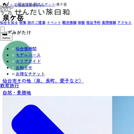
トップ
›
観光情報
›
観光スポット
›
泉ケ岳
泉ケ岳
仙台を知る
特集
旅のご提案
イベント
観光情報
体験
宿泊予約
実用情報
アクセス
いずみがたけ
menu
仙台夜時間
モデルコース
エリアガイド
お知らせ
お得なチケット
仙台市その他（泉、長町、愛子など）
教育旅行
自然・景勝地