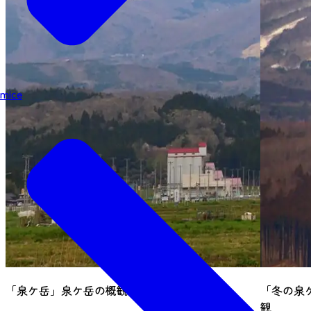
mice
「泉ケ岳」泉ケ岳の概観
「冬の泉
観