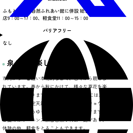
ふもとの泉岳自然ふれあい館に併設 総合案内・売
店9：00～17：00、軽食堂11：00～15：00
バリアフリー
なし
泉ケ岳の楽しみ方
市内から一番近い本格的な山で、古くから親しま
れています。春から秋にかけて、様々な草花を楽
しむことができます。面積約5.6haの湿地には、春
に仙台市の指定天然記念物であるミズバショウが
咲き、木道からゆっくりとご観覧いただけます。
山麓にはオーエンス泉岳自然ふれあい館があり、
休憩の他、軽食をとることもできます。