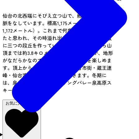
仙台の北西端にそびえ立つ山で、船形連峰の一支
脈をなしています。標高1,175メートル（三角点は
1,172メートル）。これまで何度か爆発を繰り返し
たと思われ、その時溢れ出た溶岩流が南側の山腹
に三つの段丘を作っています。ふれあい館から山
頂までは約3.8キロメートルの道のりですが、地形
がなだらかなので、家族連れでも登山を楽しめま
す。頂上からの眺めは雄大で、仙台市街・蔵王連
峰・仙台湾まで見渡すことができます。冬期に
は、泉ケ岳スキー場、スプリングバレー泉高原ス
キー場が開かれます。
お気に入りに追加