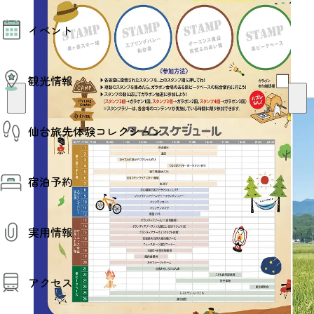
モデルコース
イベント
AIおまかせコース
オリジナルプラン
みんなの旅行記
イベント情報
観光情報
その他イベント情報（音楽・展示会）
スポーツ情報
コンベンション情報
観光スポット
仙台旅先体験コレクション
温泉
美味いもの
季節のイベント
仙台旅先体験コレクション
プロスポーツチーム・プロオーケストラ
宿泊予約
体験プログラム検索（予約）
仙台の銘品
体験事業者からのお知らせ
仙台夜時間
体験トピックス
宿泊予約
宿泊施設
体験事業者
実用情報
仙台観光マップ
観光案内
アクセス
お役立ち情報
観光アプリ
仙台観光マップ