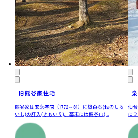
旧熊谷家住宅
泉
熊谷家は安永年間（1772～81）に根白石(ねのしろ
仙台
いし)の肝入(きもいり)、幕末には銅谷山(...
にワ
スキ.