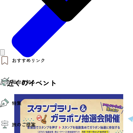
おすすめリンク
仙台夜時間
近くのイベント
仙台を知る
モデルコース
エリアガイド
お知らせ
仙台の魅力
お得なチケット
特集
エリアガイド
復興に向けて
仙台観光PR動画ライブラリー
特集
仙台から行く東北周遊旅
旅のご提案
夜時間トピックス
伝統的工芸品