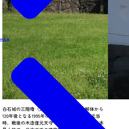
mice
白石城の三階櫓（天守閣）は、1874年の解体から
120年後となる1995年に復元されました。復元当
時、戦後の木造復元天守では高さ・広さとも日本