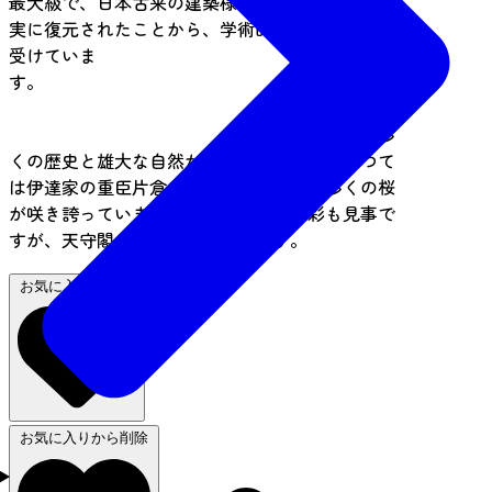
最大級で、日本古来の建築様式により、史実に忠
実に復元されたことから、学術的にも高い評価を
受けていま
す。
白石城は、多
くの歴史と雄大な自然が融合した城です。かつて
は伊達家の重臣片倉氏の居城で、現在も多くの桜
が咲き誇っています。桜と天守閣の色彩も見事で
すが、天守閣からの眺めも必見です。
お気に入りに追加
お気に入りから削除