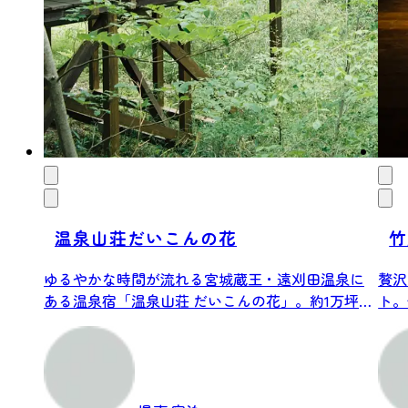
温泉山荘だいこんの花
竹
ゆるやかな時間が流れる宮城蔵王・遠刈田温泉に
贅沢
ある温泉宿「温泉山荘 だいこんの花」。約1万坪の
ト。
自...
こだわ