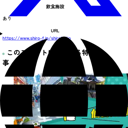
飲食施設
あり
URL
https://www.shiro-f.jp/shiroishijo
このスポットに関連する特集記
事