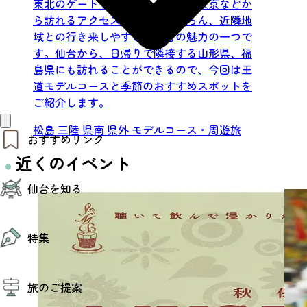
東北のゲートウェイである仙台。東京などか
ら訪れるアクセスの良さはもちろん、近隣地
域との行き来しやすさも仙台の魅力の一つで
す。仙台から、日帰りで隣接する山形県、福
島県にも訪れることができるので、今回は王
道モデルコースと季節のおすすめスポットを
ご紹介します。
松島
三陸
県南
県外
モデルコース・周遊旅
おすすめリンク
近くのイベント
仙台夜時間
仙台を知る
モデルコース
エリアガイド
お知らせ
仙台の魅力
お得なチケット
特集
エリアガイド
復興に向けて
仙台観光PR動画ライブラリー
特集
仙台から行く東北周遊旅
旅のご提案
夜時間トピックス
伝統的工芸品