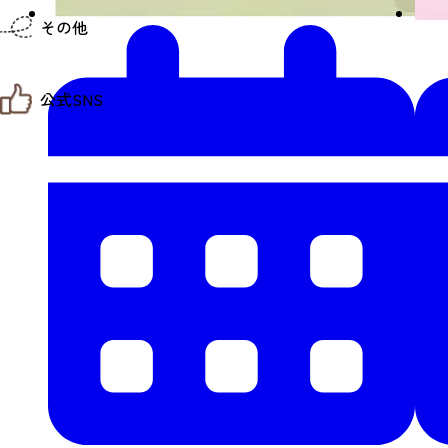
仙台までの経路検索
その他
市内の交通情報
お得なチケット
お知らせ
公式SNS
お問い合わせ
教育旅行
観光マップ
せんだい旅日和 X
せんだい旅日和とは
せんだい旅日和 Instagram
サイト利用規約
せんだい旅日和 Facebook
プライバシーポリシー
仙台旅先体験コレクション Facebook
サイトマップ
仙台旅先体験コレクション Instagaram
仙臺写真館フォトギャラリー