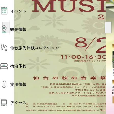
モデルコース
イベント
AIおまかせコース
オリジナルプラン
みんなの旅行記
イベント情報
観光情報
その他イベント情報（音楽・展示会）
スポーツ情報
コンベンション情報
観光スポット
仙台旅先体験コレクション
温泉
美味いもの
季節のイベント
仙台旅先体験コレクション
プロスポーツチーム・プロオーケストラ
宿泊予約
体験プログラム検索（予約）
仙台の銘品
体験事業者からのお知らせ
仙台夜時間
体験トピックス
宿泊予約
宿泊施設
体験事業者
実用情報
仙台観光マップ
観光案内
アクセス
お役立ち情報
観光アプリ
仙台観光マップ