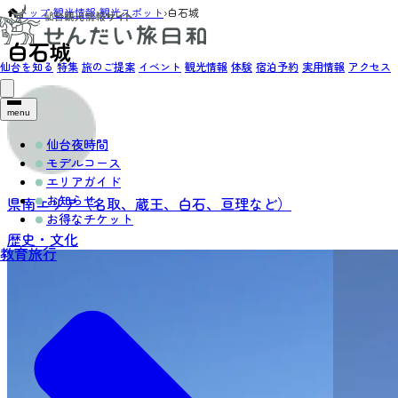
トップ
›
観光情報
›
観光スポット
›
白石城
白石城
仙台を知る
特集
旅のご提案
イベント
観光情報
体験
宿泊予約
実用情報
アクセス
menu
仙台夜時間
モデルコース
エリアガイド
お知らせ
県南エリア（名取、蔵王、白石、亘理など）
お得なチケット
歴史・文化
教育旅行