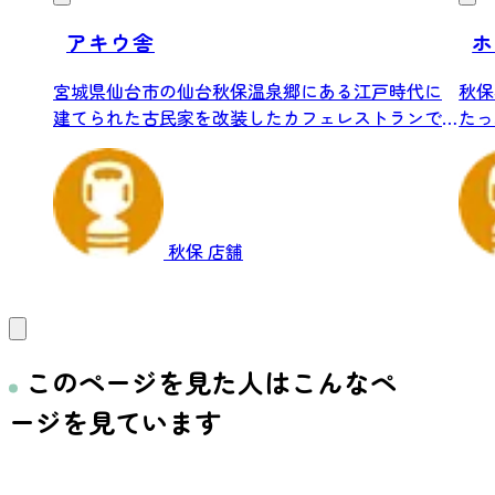
アキウ舎
ホ
宮城県仙台市の仙台秋保温泉郷にある江戸時代に
秋保
建てられた古民家を改装したカフェレストランで
たっ
す。歴...
呂。.
秋保
店舗
このページを見た人はこんなペ
ージを見ています