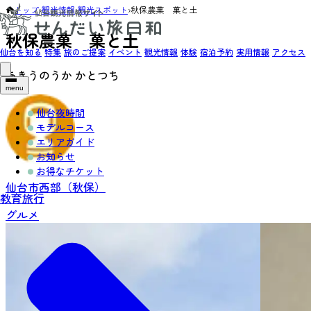
トップ
›
観光情報
›
観光スポット
›
秋保農菓 菓と土
秋保農菓 菓と土
仙台を知る
特集
旅のご提案
イベント
観光情報
体験
宿泊予約
実用情報
アクセス
あきうのうか かとつち
menu
仙台夜時間
モデルコース
エリアガイド
お知らせ
お得なチケット
仙台市西部（秋保）
教育旅行
グルメ