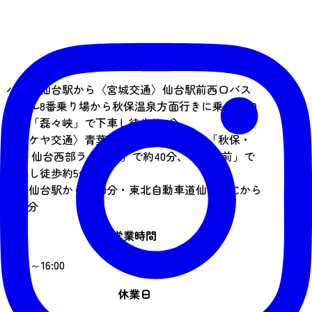
アクセス
バス：仙台駅から〈宮城交通〉仙台駅前西口バス
プール8番乗り場から秋保温泉方面行きに乗り約50
分、「磊々峡」で下車し徒歩約5分
〈タケヤ交通〉青葉通り63番乗り場から「秋保・
川崎 仙台西部ライナー」で約40分、「瑞鳳前」で
下車し徒歩約5分
車：仙台駅から約30分・東北自動車道仙台南ICから
約15分
営業時間
10:00～16:00
休業日