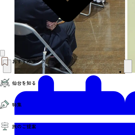
おすすめリンク
仙台夜時間
仙台を知る
モデルコース
エリアガイド
お知らせ
仙台の魅力
お得なチケット
特集
エリアガイド
復興に向けて
仙台観光PR動画ライブラリー
特集
仙台から行く東北周遊旅
旅のご提案
夜時間トピックス
伝統的工芸品