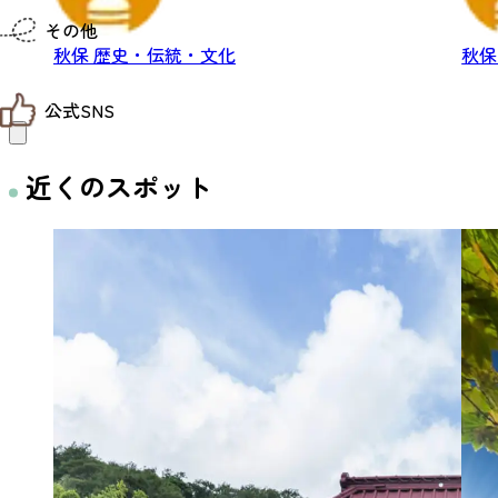
仙台までの経路検索
その他
市内の交通情報
秋保
歴史・伝統・文化
秋
お得なチケット
お知らせ
公式SNS
お問い合わせ
教育旅行
観光マップ
せんだい旅日和 X
近くのスポット
せんだい旅日和とは
せんだい旅日和 Instagram
サイト利用規約
せんだい旅日和 Facebook
プライバシーポリシー
仙台旅先体験コレクション Facebook
サイトマップ
仙台旅先体験コレクション Instagaram
仙臺写真館フォトギャラリー