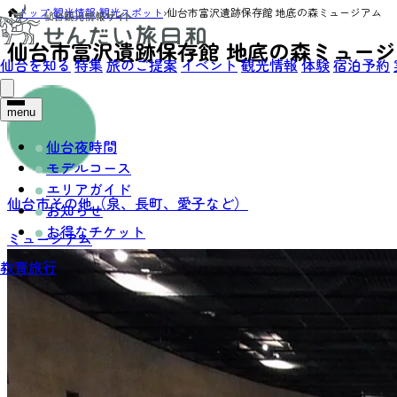
トップ
›
観光情報
›
観光スポット
›
仙台市富沢遺跡保存館 地底の森ミュージアム
仙台市富沢遺跡保存館 地底の森ミュー
仙台を知る
特集
旅のご提案
イベント
観光情報
体験
宿泊予約
menu
仙台夜時間
モデルコース
エリアガイド
仙台市その他（泉、長町、愛子など）
お知らせ
お得なチケット
ミュージアム
教育旅行