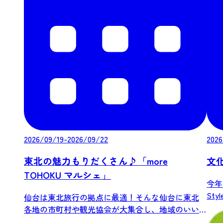
2026/09/19-2026/09/22
2026
東北の魅力もりだくさん♪「more
文化
TOHOKU マルシェ」
今年
Sty
仙台は東北旅行の拠点に最適！そんな仙台に東北
各地の市町村や観光協会が大集合し、地域のいい
もの、...