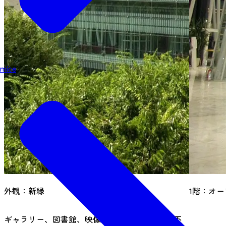
mice
外観：新緑
1階：オ
ギャラリー、図書館、映像センター、目や耳の不