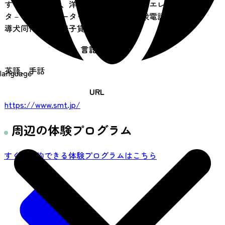
すりつき小便器、洋式便器、身障者対応エレベー
タ－・エスカレーター、車椅子対応公衆電話、盲
導犬同伴可、車椅子貸出し
言語対応
英語、手話
language
URL
https://www.smt.jp/
周辺の体験プログラム
すぐに予約できる体験プログラムはこちら