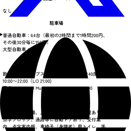
なし
駐車場
普通自動車：64台（最初の2時間まで1時間200円、
その後30分毎に150円）
大型自動車：なし
飲食施設
飲食施設：クレプスキュールカフェ 軽食40席
10:00〜22:00（LO 21:00)
売店：KANEIRI Museum Shop6 10:00〜20:00
バリアフリー
身障者用駐車場、入口にスロープ等の設置あり、
点字ブロック、通路等に自動ドアあり、受付案
内、点字案内板、車椅子（身障者）用トイレ、手