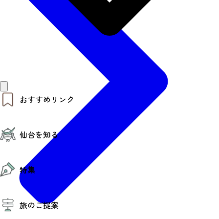
おすすめリンク
仙台夜時間
仙台を知る
モデルコース
エリアガイド
お知らせ
仙台の魅力
お得なチケット
特集
エリアガイド
復興に向けて
仙台観光PR動画ライブラリー
特集
仙台から行く東北周遊旅
旅のご提案
夜時間トピックス
伝統的工芸品