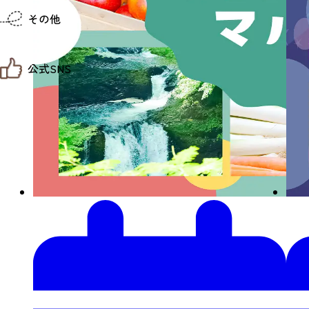
仙台までの経路検索
その他
市内の交通情報
お得なチケット
お知らせ
公式SNS
お問い合わせ
教育旅行
観光マップ
せんだい旅日和 X
せんだい旅日和とは
せんだい旅日和 Instagram
サイト利用規約
せんだい旅日和 Facebook
プライバシーポリシー
仙台旅先体験コレクション Facebook
サイトマップ
仙台旅先体験コレクション Instagaram
仙臺写真館フォトギャラリー