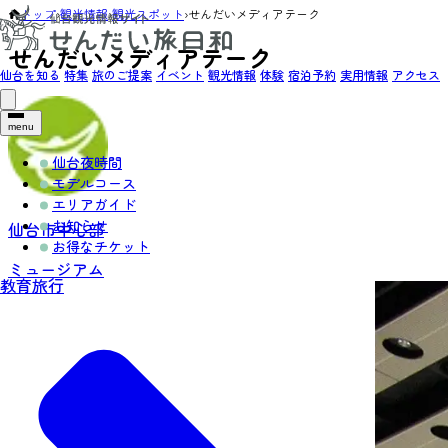
トップ
›
観光情報
›
観光スポット
›
せんだいメディアテーク
せんだいメディアテーク
仙台を知る
特集
旅のご提案
イベント
観光情報
体験
宿泊予約
実用情報
アクセス
menu
仙台夜時間
モデルコース
エリアガイド
お知らせ
仙台市中心部
お得なチケット
ミュージアム
教育旅行