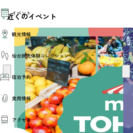
モデルコース
イベント
AIおまかせコース
近くのイベント
オリジナルプラン
みんなの旅行記
イベント情報
観光情報
その他イベント情報（音楽・展示会）
スポーツ情報
コンベンション情報
観光スポット
仙台旅先体験コレクション
温泉
美味いもの
季節のイベント
仙台旅先体験コレクション
プロスポーツチーム・プロオーケストラ
宿泊予約
体験プログラム検索（予約）
仙台の銘品
体験事業者からのお知らせ
仙台夜時間
体験トピックス
宿泊予約
宿泊施設
体験事業者
実用情報
仙台観光マップ
観光案内
アクセス
お役立ち情報
観光アプリ
仙台観光マップ