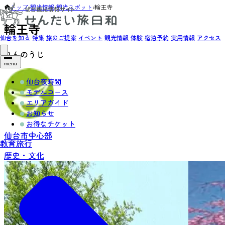
トップ
›
観光情報
›
観光スポット
›
輪王寺
輪王寺
仙台を知る
特集
旅のご提案
イベント
観光情報
体験
宿泊予約
実用情報
アクセス
りんのうじ
menu
仙台夜時間
モデルコース
エリアガイド
お知らせ
お得なチケット
仙台市中心部
教育旅行
歴史・文化