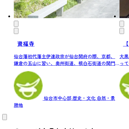
資福寺
【
仙台藩初代藩主伊達政宗が仙台開府の際、京都、
大黒
鎌倉の五山に習い、奥州街道、根白石街道の関門
って
として...
「大
仙台市中心部
歴史・文化
自然・景
勝地