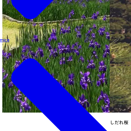
mice
しだれ桜