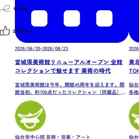
仙台までの経路検索
その他
市内の交通情報
お得なチケット
お知らせ
公式SNS
お問い合わせ
教育旅行
観光マップ
せんだい旅日和 X
2026/06/20-2026/08/23
2026
せんだい旅日和とは
せんだい旅日和 Instagram
サイト利用規約
せんだい旅日和 Facebook
宮城県美術館リニューアルオープン 全館
東
プライバシーポリシー
仙台旅先体験コレクション Facebook
コレクションで魅せます 美術の時代
TO
サイトマップ
仙台旅先体験コレクション Instagaram
仙臺写真館フォトギャラリー
宮城県美術館は今年、開館45周年を迎えます。開
仙台
館当初、約700点だったコレクション（所蔵品）
各地
は...
もの、
仙台市中心部
芸術・音楽・アート
仙