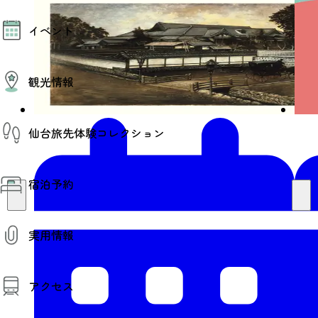
モデルコース
イベント
AIおまかせコース
オリジナルプラン
みんなの旅行記
イベント情報
観光情報
その他イベント情報（音楽・展示会）
スポーツ情報
コンベンション情報
観光スポット
仙台旅先体験コレクション
温泉
美味いもの
季節のイベント
仙台旅先体験コレクション
プロスポーツチーム・プロオーケストラ
宿泊予約
体験プログラム検索（予約）
仙台の銘品
体験事業者からのお知らせ
仙台夜時間
体験トピックス
宿泊予約
宿泊施設
体験事業者
実用情報
仙台観光マップ
観光案内
アクセス
お役立ち情報
観光アプリ
仙台観光マップ