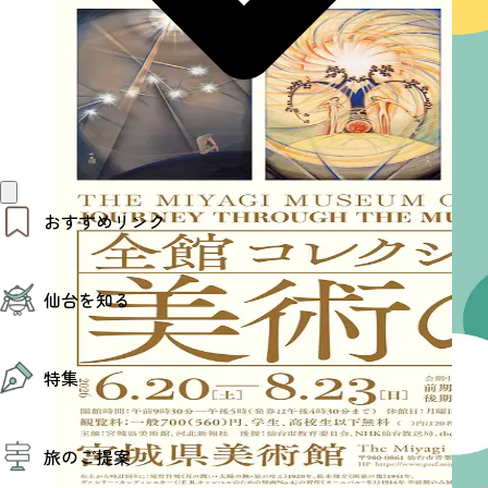
おすすめリンク
仙台夜時間
仙台を知る
モデルコース
エリアガイド
お知らせ
仙台の魅力
お得なチケット
特集
エリアガイド
復興に向けて
仙台観光PR動画ライブラリー
特集
仙台から行く東北周遊旅
旅のご提案
夜時間トピックス
伝統的工芸品