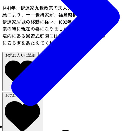
1441年、伊達家九世政宗の夫人、蘭庭明玉禅尼の所
願により、十一世持家が、福島県柳川に創建し、
伊達家居城の移動に従い、1602年、伊達家十七世政
宗の時に現在の姿になりました。
境内にある回遊式庭園には四季折々の花が咲き心
に安らぎをあたえてくれます。
お気に入りに追加
お気に入りから削除