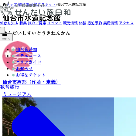
トップ
›
観光情報
›
観光スポット
›
仙台市水道記念館
仙台市水道記念館
仙台を知る
特集
旅のご提案
イベント
観光情報
体験
宿泊予約
実用情報
アクセス
せんだいしすいどうきねんかん
menu
仙台夜時間
モデルコース
エリアガイド
お知らせ
お得なチケット
仙台市西部（作並・定義）
教育旅行
ミュージアム