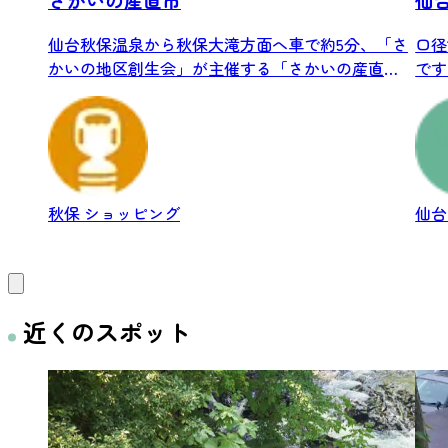
仙台秋保温泉から秋保大滝方面へ車で約5分、「さ
口径
かいの地区創生会」が主催する「さかいの産直
です
市」が...
秋保
ショッピング
仙
近くのスポット