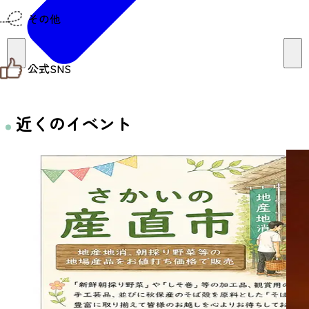
仙台までの経路検索
その他
市内の交通情報
お得なチケット
お知らせ
公式SNS
お問い合わせ
教育旅行
観光マップ
せんだい旅日和 X
せんだい旅日和とは
せんだい旅日和 Instagram
近くのイベント
サイト利用規約
せんだい旅日和 Facebook
プライバシーポリシー
仙台旅先体験コレクション Facebook
サイトマップ
仙台旅先体験コレクション Instagaram
仙臺写真館フォトギャラリー