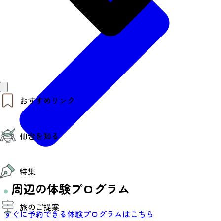
おすすめリンク
仙台夜時間
仙台を知る
モデルコース
エリアガイド
お知らせ
仙台の魅力
お得なチケット
特集
エリアガイド
復興に向けて
周辺の体験プログラム
仙台観光PR動画ライブラリー
特集
仙台から行く東北周遊旅
旅のご提案
夜時間トピックス
伝統的工芸品
すぐに予約できる体験プログラムはこちら