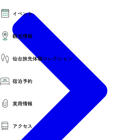
モデルコース
イベント
AIおまかせコース
オリジナルプラン
みんなの旅行記
イベント情報
観光情報
その他イベント情報（音楽・展示会）
スポーツ情報
コンベンション情報
観光スポット
仙台旅先体験コレクション
温泉
美味いもの
季節のイベント
仙台旅先体験コレクション
プロスポーツチーム・プロオーケストラ
宿泊予約
体験プログラム検索（予約）
仙台の銘品
体験事業者からのお知らせ
仙台夜時間
体験トピックス
宿泊予約
宿泊施設
体験事業者
実用情報
仙台観光マップ
観光案内
アクセス
お役立ち情報
観光アプリ
仙台観光マップ