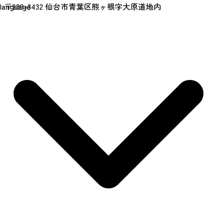
〒989-3432 仙台市青葉区熊ヶ根字大原道地内
language