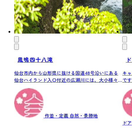
鳳鳴四十八滝
ド
仙台市内から山形県に抜ける国道48号沿いにある
キャ
仙台ハイランド入口付近の広瀬川には、大小様々
です
な滝...
のまつ
作並・定義
自然・景勝地
ドア