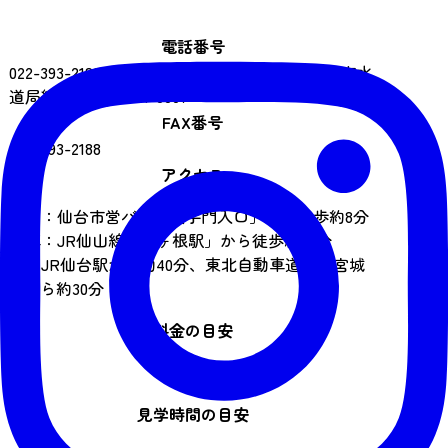
電話番号
022-393-2188（FAX兼用）<br>【閉館時】仙台市水
道局総務課 022-304-0007
FAX番号
022-393-2188
アクセス
バス：仙台市営バス「大手門入口」から徒歩約8分
電車：JR仙山線「熊ヶ根駅」から徒歩約20分
車：JR仙台駅から約40分、東北自動車道仙台宮城
ICから約30分
料金の目安
無料
見学時間の目安