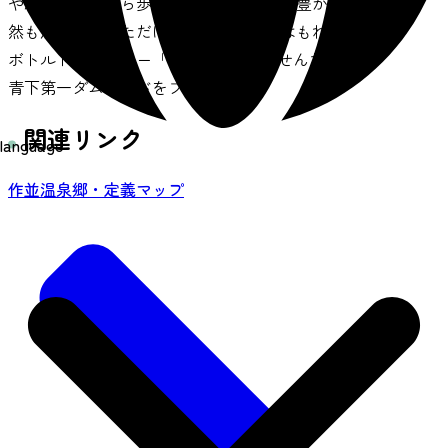
や紅葉を見ながら歩ける散策路もあり、豊かな自
然も満喫していただけます。来館者にはもれなく
ボトルドウォーター「ごくり✦きらりせんだい」と
青下第一ダムカードをプレゼント！
関連リンク
language
作並温泉郷・定義マップ