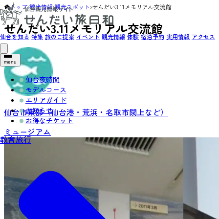
トップ
›
観光情報
›
観光スポット
›
せんだい3.11メモリアル交流館
せんだい3.11メモリアル交流館
仙台を知る
特集
旅のご提案
イベント
観光情報
体験
宿泊予約
実用情報
アクセス
menu
仙台夜時間
モデルコース
エリアガイド
お知らせ
仙台市東部（仙台港・荒浜・名取市閖上など）
お得なチケット
ミュージアム
教育旅行