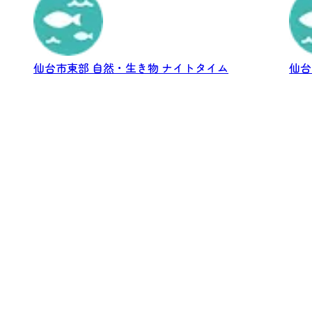
仙台市東部
自然・生き物
ナイトタイム
仙