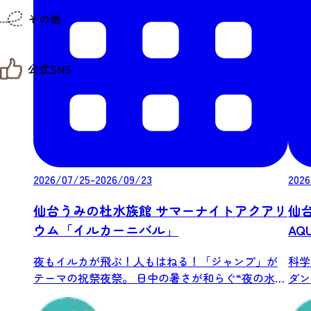
仙台までの経路検索
その他
市内の交通情報
お得なチケット
お知らせ
公式SNS
お問い合わせ
教育旅行
観光マップ
せんだい旅日和 X
せんだい旅日和とは
せんだい旅日和 Instagram
サイト利用規約
せんだい旅日和 Facebook
プライバシーポリシー
仙台旅先体験コレクション Facebook
サイトマップ
仙台旅先体験コレクション Instagaram
仙臺写真館フォトギャラリー
2026/07/25-2026/09/23
2026
仙台うみの杜水族館 サマーナイトアクアリ
仙台
ウム「イルカーニバル」
AQ
夜もイルカが飛ぶ！人もはねる！「ジャンプ」が
科学
テーマの祝祭夜祭。 日中の暑さが和らぐ“夜の水族
ダン
館...
デュテ