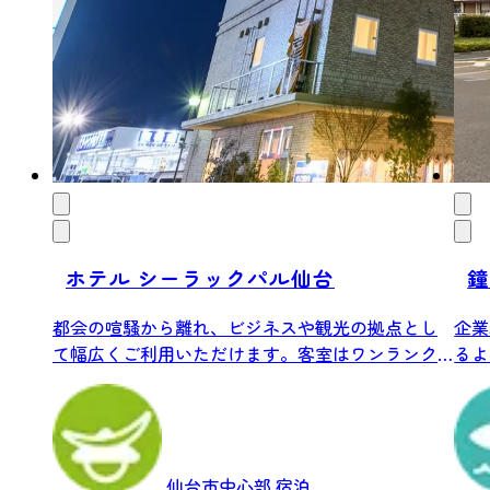
ホテル シーラックパル仙台
鐘
都会の喧騒から離れ、ビジネスや観光の拠点とし
企業
て幅広くご利用いただけます。客室はワンランク
るよ
上の広...
体験で
仙台市中心部
宿泊