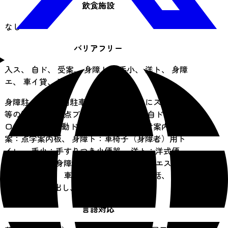
飲食施設
なし
バリアフリー
入ス、 自ド、 受案、 身障ト、 手小、 洋ト、 身障
エ、 車イ貸、 盲犬
身障駐：身障者用駐車場、 入ス：入口にスロープ
等の設置あり、 点ブ：点字ブロック、 自ド：入
口、通路等に自動ドアあり、 受案：受付案内、 点
案：点字案内板、 身障ト：車椅子（身障者）用ト
イレ、 手小：手すりつき小便器、 洋ト：洋式便
器、 身障エ：身障者対応エレベータ－、 エス：エ
スカレーター、 車公：車椅子対応公衆電話、 車イ
貸：車椅子貸出し、 盲犬：盲導犬同伴可
言語対応