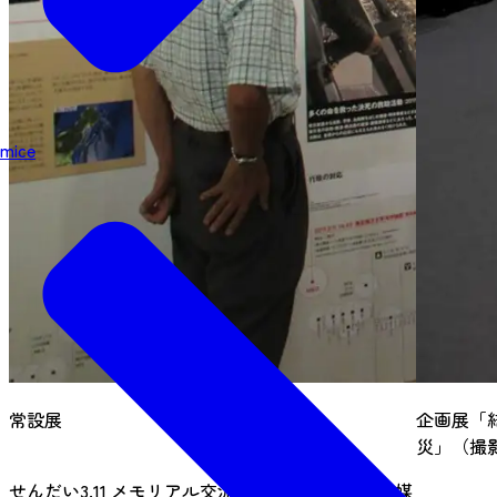
mice
常設展
企画展「
災」（撮
せんだい3.11 メモリアル交流館は、記憶と経験を媒