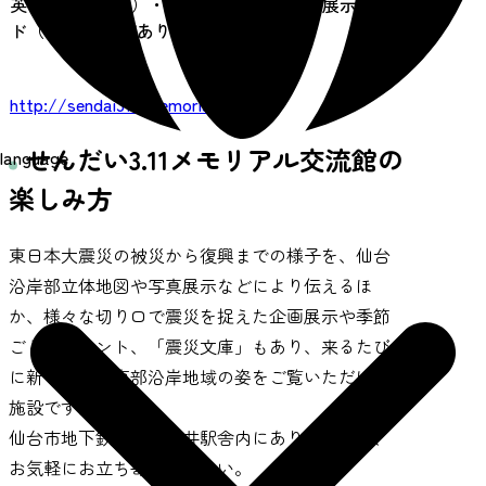
英・中（簡・繁）・韓・タイについて、展示ガイ
ド（冊子)の配布あり。
URL
http://sendai311-memorial.jp
せんだい3.11メモリアル交流館の
language
楽しみ方
東日本大震災の被災から復興までの様子を、仙台
沿岸部立体地図や写真展示などにより伝えるほ
か、様々な切り口で震災を捉えた企画展示や季節
ごとのイベント、「震災文庫」もあり、来るたび
に新しい仙台東部沿岸地域の姿をご覧いただける
施設です。
仙台市地下鉄東西線荒井駅舎内にありますので、
お気軽にお立ち寄りください。