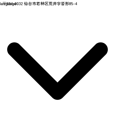
〒984-0032 仙台市若林区荒井字沓形85-4
language