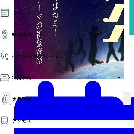
モデルコース
イベント
AIおまかせコース
オリジナルプラン
みんなの旅行記
イベント情報
観光情報
その他イベント情報（音楽・展示会）
スポーツ情報
コンベンション情報
観光スポット
仙台旅先体験コレクション
温泉
美味いもの
季節のイベント
仙台旅先体験コレクション
プロスポーツチーム・プロオーケストラ
宿泊予約
体験プログラム検索（予約）
仙台の銘品
体験事業者からのお知らせ
仙台夜時間
体験トピックス
宿泊予約
宿泊施設
体験事業者
実用情報
仙台観光マップ
観光案内
アクセス
お役立ち情報
観光アプリ
仙台観光マップ