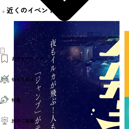
近くのイベント
おすすめリンク
仙台夜時間
仙台を知る
モデルコース
エリアガイド
お知らせ
仙台の魅力
お得なチケット
特集
エリアガイド
復興に向けて
仙台観光PR動画ライブラリー
特集
仙台から行く東北周遊旅
旅のご提案
夜時間トピックス
伝統的工芸品