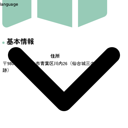
language
基本情報
住所
〒980-0862 仙台市青葉区川内26（仙台城三の丸
跡）