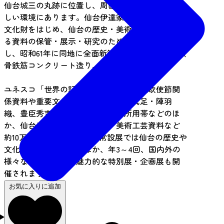
仙台城三の丸跡に位置し、周囲を緑に囲まれた美
しい環境にあります。仙台伊達家から寄贈された
文化財をはじめ、仙台の歴史・美術・文化に関す
る資料の保管・展示・研究のため昭和36年に開館
し、昭和61年に同地に全面新築しました(総2階、鉄
骨鉄筋コンクリート造り、延床面積1万800㎡)。
ユネスコ「世界の記憶」・国宝の慶長遣欧使節関
係資料や重要文化財の伊達政宗所用具足・陣羽
織、豊臣秀吉所用具足、三沢初子所用帯などのほ
か、仙台に関わる歴史・文化・美術工芸資料など
約10万点を収蔵しており、常設展では仙台の歴史や
文化を学べます。そのほか、年3～4回、国内外の
様々なテーマによる魅力的な特別展・企画展も開
催されます。
お気に入りに追加