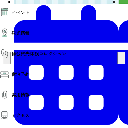
モデルコース
イベント
AIおまかせコース
オリジナルプラン
みんなの旅行記
イベント情報
観光情報
その他イベント情報（音楽・展示会）
スポーツ情報
コンベンション情報
観光スポット
仙台旅先体験コレクション
温泉
美味いもの
季節のイベント
仙台旅先体験コレクション
プロスポーツチーム・プロオーケストラ
宿泊予約
体験プログラム検索（予約）
仙台の銘品
体験事業者からのお知らせ
仙台夜時間
体験トピックス
宿泊予約
宿泊施設
体験事業者
実用情報
仙台観光マップ
観光案内
アクセス
お役立ち情報
観光アプリ
仙台観光マップ