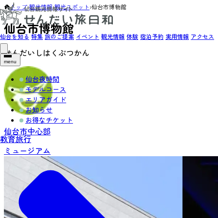
トップ
›
観光情報
›
観光スポット
›
仙台市博物館
仙台市博物館
仙台を知る
特集
旅のご提案
イベント
観光情報
体験
宿泊予約
実用情報
アクセス
せんだいしはくぶつかん
menu
仙台夜時間
モデルコース
エリアガイド
お知らせ
お得なチケット
仙台市中心部
教育旅行
ミュージアム