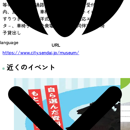
等の設置あり、通路等に自動ドアあり、受付案
内、点字案内板、車椅子（身障者）用トイレ、手
すりつき小便器、洋式便器、身障者対応エレベー
タ－、車椅子対応公衆電話、盲導犬同伴可、車椅
子貸出し
language
URL
https://www.city.sendai.jp/museum/
近くのイベント