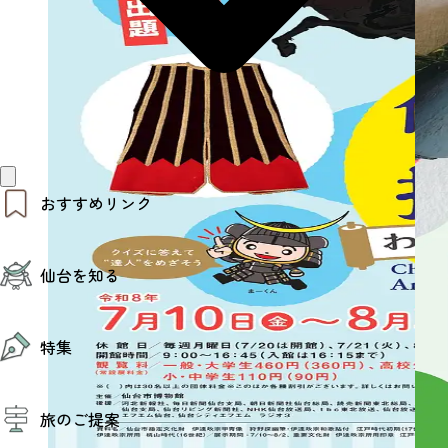
おすすめリンク
仙台夜時間
仙台を知る
モデルコース
エリアガイド
お知らせ
仙台の魅力
お得なチケット
特集
エリアガイド
復興に向けて
仙台観光PR動画ライブラリー
特集
仙台から行く東北周遊旅
旅のご提案
夜時間トピックス
伝統的工芸品