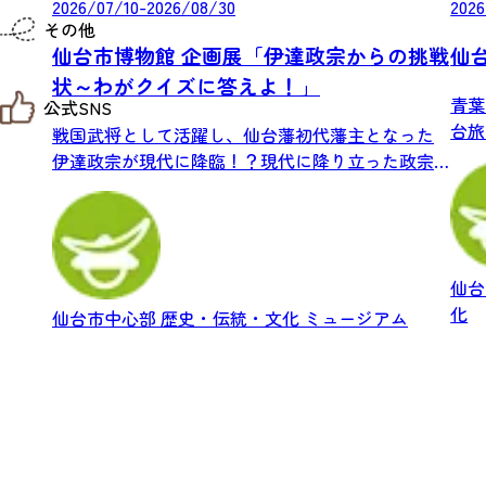
2026/07/10-2026/08/30
2026
仙台までの経路検索
その他
市内の交通情報
仙台市博物館 企画展「伊達政宗からの挑戦
仙
お得なチケット
状～わがクイズに答えよ！」
お知らせ
青葉
公式SNS
お問い合わせ
台旅
教育旅行
戦国武将として活躍し、仙台藩初代藩主となった
観光マップ
城・.
伊達政宗が現代に降臨！？現代に降り立った政宗
せんだい旅日和 X
せんだい旅日和とは
が、博...
せんだい旅日和 Instagram
サイト利用規約
せんだい旅日和 Facebook
プライバシーポリシー
仙台旅先体験コレクション Facebook
サイトマップ
仙台旅先体験コレクション Instagaram
仙臺写真館フォトギャラリー
仙
化
仙台市中心部
歴史・伝統・文化
ミュージアム