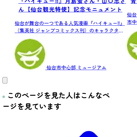
『ハイキュー‼』月島蛍さん・山口忠さ
青
ん【仙台観光特使】記念モニュメント
仙台
市中
仙台が舞台の一つである人気漫画『ハイキュー‼』
園。そ
（集英社 ジャンプコミックス刊）のキャラクタ
ー、...
仙台市中心部
ミュージアム
このページを見た人はこんなペ
ージを見ています