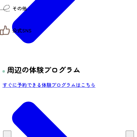
仙台までの経路検索
その他
市内の交通情報
お得なチケット
お知らせ
公式SNS
お問い合わせ
教育旅行
観光マップ
せんだい旅日和 X
せんだい旅日和とは
せんだい旅日和 Instagram
サイト利用規約
せんだい旅日和 Facebook
プライバシーポリシー
仙台旅先体験コレクション Facebook
周辺の体験プログラム
サイトマップ
仙台旅先体験コレクション Instagaram
仙臺写真館フォトギャラリー
すぐに予約できる体験プログラムはこちら