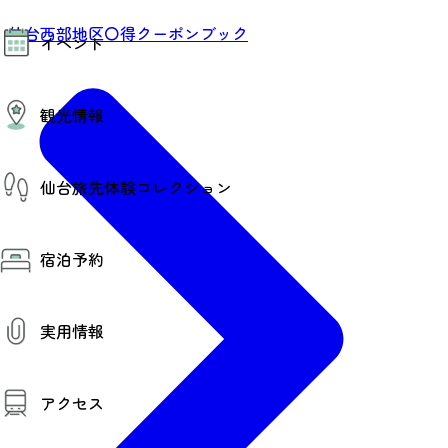
モデルコース
仙台西部地区〇得クーポンブック
イベント
AIおまかせコース
オリジナルプラン
みんなの旅行記
イベント情報
観光情報
その他イベント情報（音楽・展示会）
スポーツ情報
コンベンション情報
観光スポット
仙台旅先体験コレクション
温泉
美味いもの
季節のイベント
仙台旅先体験コレクション
プロスポーツチーム・プロオーケストラ
宿泊予約
体験プログラム検索（予約）
仙台の銘品
体験事業者からのお知らせ
仙台夜時間
体験トピックス
宿泊予約
宿泊施設
体験事業者
実用情報
仙台観光マップ
観光案内
アクセス
お役立ち情報
観光アプリ
仙台観光マップ