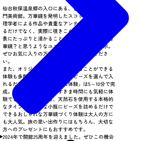
仙台秋保温泉郷の入口にある、世界初の万華鏡専
門美術館。万華鏡を発明したスコットランドの物
理学者による作品や貴重なアンティークを見学す
るだけでなく、実際に覗きこんで、煌びやかな光
景にたっぷりと浸かることができます。これも万
華鏡？と思うようなユニークな作品も多数展示。
ぜひお気に入りの万華鏡を見つけてみてくださ
い。
また、オリジナルの万華鏡をつくることができる
体験も多数ご用意。好きな筒とビーズを選んで入
れるだけでできる「かんたん体験」は5～10分で完
成。小さなお子様や旅のすきま時間にも気軽に体
験できます。ほかにも、天然石を使用する本格的
なタイプや、小さな小瓶にビーズを詰めるだけで
できるおしゃれな万華鏡づくり体験は大人の方に
も大人気。旅の思い出作りにはもちろん、大切な
方へのプレゼントにもおすすめです。
2024年で開館25周年を迎えました。ぜひこの機会