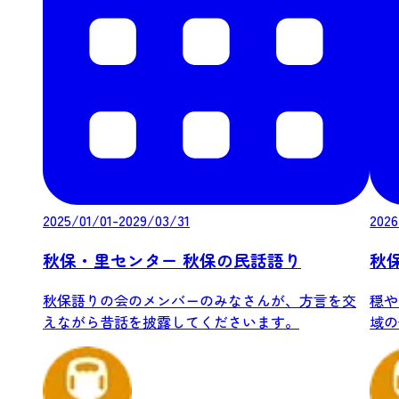
2025/01/01-2029/03/31
2026
秋保・里センター 秋保の民話語り
秋
秋保語りの会のメンバーのみなさんが、方言を交
穏や
えながら昔話を披露してくださいます。
域の
さんか