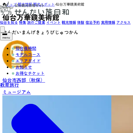
トップ
›
観光情報
›
観光スポット
›
仙台万華鏡美術館
仙台万華鏡美術館
仙台を知る
特集
旅のご提案
イベント
観光情報
体験
宿泊予約
実用情報
アクセス
せんだいまんげきょうびじゅつかん
menu
仙台夜時間
モデルコース
エリアガイド
お知らせ
お得なチケット
仙台市西部（秋保）
教育旅行
ミュージアム