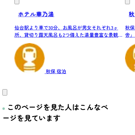
ホテル華乃湯
秋
仙台駅より車で30分、お風呂が男女それぞれ3ヶ
秋保
所、貸切り露天風呂も2つ備えた湯量豊富な景観自
舎」
慢...
持...
秋保
宿泊
このページを見た人はこんなペ
ージを見ています