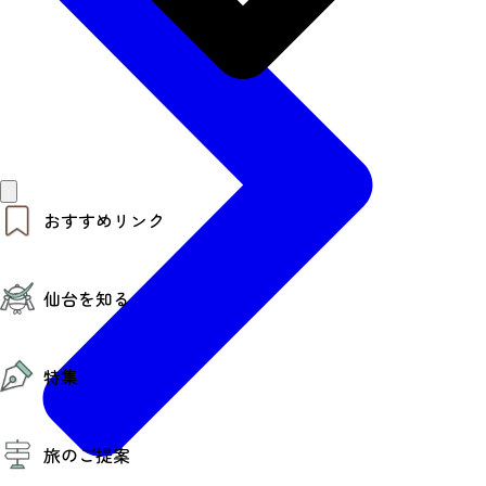
おすすめリンク
仙台夜時間
仙台を知る
モデルコース
エリアガイド
お知らせ
仙台の魅力
お得なチケット
特集
エリアガイド
復興に向けて
仙台観光PR動画ライブラリー
特集
仙台から行く東北周遊旅
旅のご提案
夜時間トピックス
伝統的工芸品