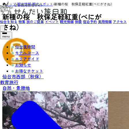
トップ
›
観光情報
›
観光スポット
›
新種の桜 秋保足軽紅重(べにがさね）
新種の桜 秋保足軽紅重(べにが
仙台を知る
特集
旅のご提案
イベント
観光情報
体験
宿泊予約
実用情報
アクセス
さね）
menu
仙台夜時間
モデルコース
エリアガイド
お知らせ
お得なチケット
仙台市西部（秋保）
教育旅行
自然・景勝地