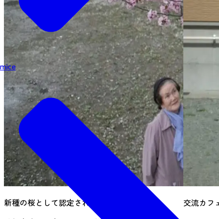
mice
新種の桜として認定された秋保足軽紅重
交流カフ