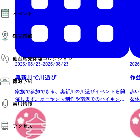
モデルコース
イベント
AIおまかせコース
オリジナルプラン
みんなの旅行記
イベント情報
観光情報
その他イベント情報（音楽・展示会）
スポーツ情報
コンベンション情報
観光スポット
仙台旅先体験コレクション
温泉
2026/08/23-2026/08/23
2026
美味いもの
季節のイベント
仙台旅先体験コレクション
奥新川で川遊び
作
プロスポーツチーム・プロオーケストラ
宿泊予約
体験プログラム検索（予約）
仙台の銘品
体験事業者からのお知らせ
家族で参加できる、奥新川の川遊びイベントを開
歩い
仙台夜時間
体験トピックス
宿泊予約
宿泊施設
催します。オニヤンマ制作や南沢でのハイキン
な休
体験事業者
実用情報
仙台観光マップ
グ、河原...
ウォー
観光案内
アクセス
お役立ち情報
観光アプリ
仙台観光マップ