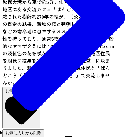
秋保大滝から車で約5分。仙台市太白区秋保町野尻
地区にある交流カフェ「ばんどころ」の中庭に植
栽された樹齢約270年の桜が、（公財）日本花の会
の鑑定の結果、新種の桜と判明しました。北海道
などの寒冷地に自生するオオヤマザクラと同じ粘
性を持っており、通常5枚の花弁が6,7枚混じる一般
的なヤマザクラに比べ1.5倍大きい直径約3～4.5ｃｍ
の淡紅色の花を咲かせます。名称は野尻地区住民
を対象に投票を実施し、「秋保足軽紅重」に決ま
りました。新種の桜を見ながら地域住民と「ばん
どころ（土・日営業：冬期休業）」で交流しませ
んか。
お気に入りに追加
お気に入りから削除