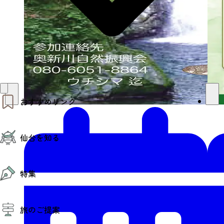
おすすめリンク
仙台夜時間
仙台を知る
モデルコース
エリアガイド
お知らせ
仙台の魅力
お得なチケット
特集
エリアガイド
復興に向けて
仙台観光PR動画ライブラリー
特集
仙台から行く東北周遊旅
旅のご提案
夜時間トピックス
伝統的工芸品