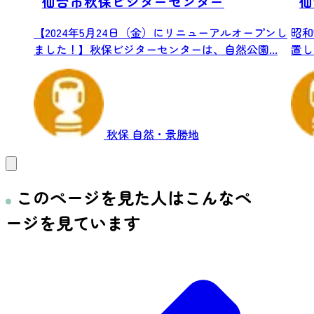
仙台市秋保ビジターセンター
仙
【2024年5月24日（金）にリニューアルオープンし
昭和
ました！】秋保ビジターセンターは、自然公園...
置し
秋保
自然・景勝地
このページを見た人はこんなペ
ージを見ています