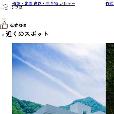
仙台までの経路検索
作並・定義
自然・生き物
レジャー
作
その他
市内の交通情報
お得なチケット
お知らせ
公式SNS
お問い合わせ
教育旅行
近くのスポット
観光マップ
せんだい旅日和 X
せんだい旅日和とは
せんだい旅日和 Instagram
サイト利用規約
せんだい旅日和 Facebook
プライバシーポリシー
仙台旅先体験コレクション Facebook
サイトマップ
仙台旅先体験コレクション Instagaram
仙臺写真館フォトギャラリー