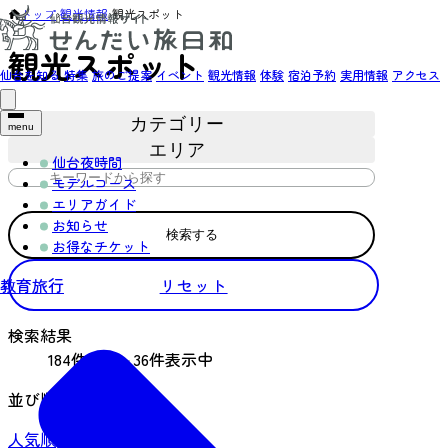
トップ
›
観光情報
›
観光スポット
観光スポット
仙台を知る
特集
旅のご提案
イベント
観光情報
体験
宿泊予約
実用情報
アクセス
カテゴリー
menu
エリア
仙台夜時間
モデルコース
エリアガイド
お知らせ
検索する
お得なチケット
教育旅行
リセット
検索結果
184件中19～36件表示中
並び順
人気順