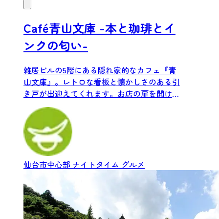
Café青山文庫 -本と珈琲とイ
ンクの匂い-
雑居ビルの5階にある隠れ家的なカフェ『青
山文庫』。レトロな看板と懐かしさのある引
き戸が出迎えてくれます。お店の扉を開ける
と、雰囲気のあるアンティ...
仙台市中心部
ナイトタイム
グルメ