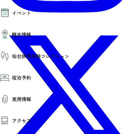
モデルコース
イベント
AIおまかせコース
オリジナルプラン
みんなの旅行記
イベント情報
観光情報
その他イベント情報（音楽・展示会）
スポーツ情報
コンベンション情報
観光スポット
仙台旅先体験コレクション
温泉
美味いもの
季節のイベント
仙台旅先体験コレクション
プロスポーツチーム・プロオーケストラ
宿泊予約
体験プログラム検索（予約）
仙台の銘品
体験事業者からのお知らせ
仙台夜時間
体験トピックス
宿泊予約
宿泊施設
体験事業者
実用情報
仙台観光マップ
観光案内
アクセス
お役立ち情報
観光アプリ
仙台観光マップ