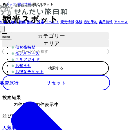
トップ
›
観光情報
›
観光スポット
観光スポット
仙台を知る
特集
旅のご提案
イベント
観光情報
体験
宿泊予約
実用情報
アクセス
カテゴリー
menu
エリア
仙台夜時間
モデルコース
エリアガイド
お知らせ
検索する
お得なチケット
教育旅行
リセット
検索結果
21件中19～21件表示中
並び順
人気順