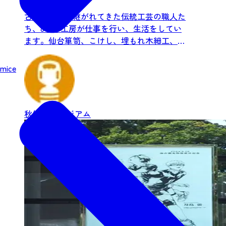
古くから受け継がれてきた伝統工芸の職人た
ち、8つの工房が仕事を行い、生活をしてい
ます。仙台箪笥、こけし、埋もれ木細工、染
織、木彫など業種はさまざ...
mice
秋保
ミュージアム