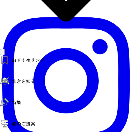
おすすめリンク
仙台夜時間
仙台を知る
モデルコース
エリアガイド
お知らせ
仙台の魅力
お得なチケット
特集
エリアガイド
復興に向けて
仙台観光PR動画ライブラリー
特集
仙台から行く東北周遊旅
旅のご提案
夜時間トピックス
伝統的工芸品