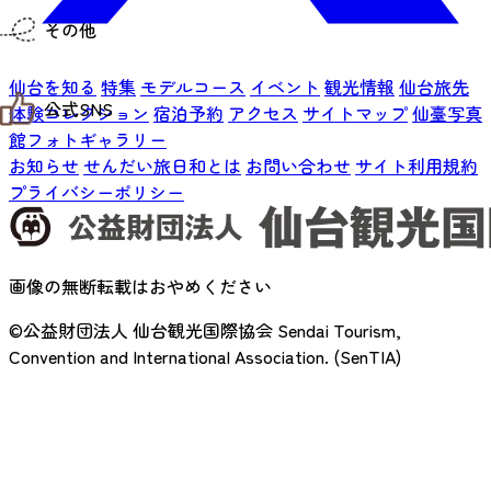
仙台までの経路検索
その他
市内の交通情報
お得なチケット
仙台を知る
特集
モデルコース
イベント
観光情報
仙台旅先
お知らせ
公式SNS
お問い合わせ
体験コレクション
宿泊予約
アクセス
サイトマップ
仙臺写真
教育旅行
館フォトギャラリー
観光マップ
お知らせ
せんだい旅日和とは
お問い合わせ
サイト利用規約
せんだい旅日和 X
せんだい旅日和とは
せんだい旅日和 Instagram
プライバシーポリシー
サイト利用規約
せんだい旅日和 Facebook
プライバシーポリシー
仙台旅先体験コレクション Facebook
サイトマップ
仙台旅先体験コレクション Instagaram
仙臺写真館フォトギャラリー
画像の無断転載はおやめください
©公益財団法人 仙台観光国際協会
Sendai Tourism,
Convention and International Association. (SenTIA)