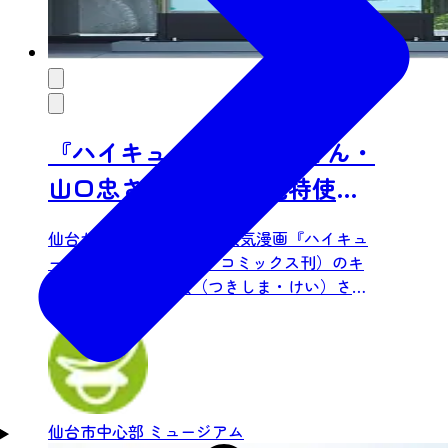
『ハイキュー‼』月島蛍さん・
山口忠さん【仙台観光特使】
記念モニュメント
仙台が舞台の一つである人気漫画『ハイキュ
ー‼』（集英社 ジャンプコミックス刊）のキ
ャラクター、月島蛍（つきしま・けい）さん
と山口忠（やまぐち・た...
仙台市中心部
ミュージアム