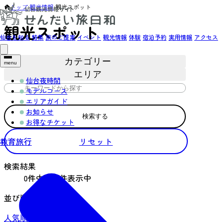
トップ
›
観光情報
›
観光スポット
観光スポット
仙台を知る
特集
旅のご提案
イベント
観光情報
体験
宿泊予約
実用情報
アクセス
カテゴリー
menu
エリア
仙台夜時間
モデルコース
エリアガイド
お知らせ
検索する
お得なチケット
教育旅行
リセット
検索結果
0件中0～0件表示中
並び順
人気順