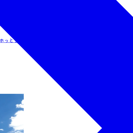
るホっとする温かなホテル。周辺には榴岡公園、仙台サンプラ