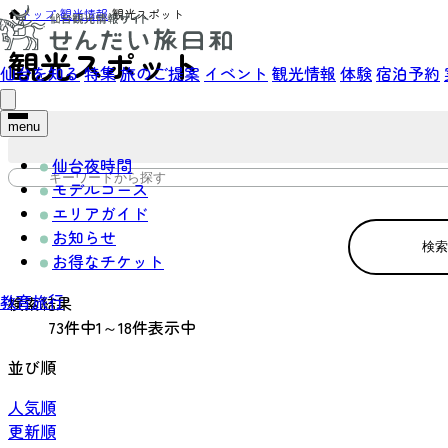
トップ
›
観光情報
›
観光スポット
観光スポット
仙台を知る
特集
旅のご提案
イベント
観光情報
体験
宿泊予約
menu
仙台夜時間
モデルコース
エリアガイド
お知らせ
検索
お得なチケット
教育旅行
検索結果
73件中1～18件表示中
並び順
人気順
更新順