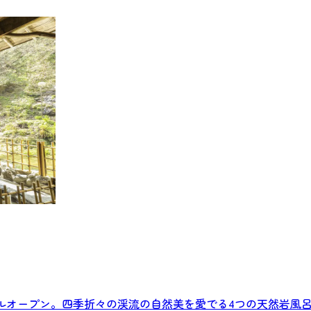
アルオープン。四季折々の渓流の自然美を愛でる4つの天然岩風