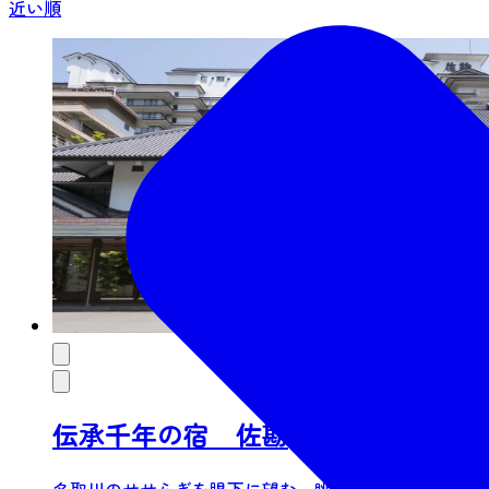
近い順
伝承千年の宿 佐勘
名取川のせせらぎを眼下に望む、眺望豊かなお風呂の数