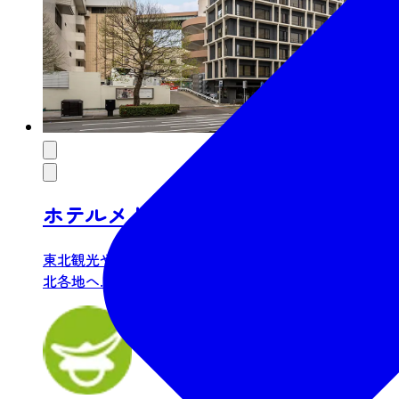
ホテルメトロポリタン ベース仙台
東北観光やビジネスの新たな“BASE（拠点）”に 東
北各地へ...