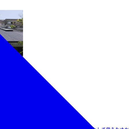
々。仙台藩主、伊達正宗公の「湯浴み御殿」として栄えたゆか