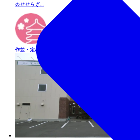
のせせらぎ...
作並・定義
宿泊