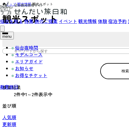
トップ
›
観光情報
›
観光スポット
観光スポット
仙台を知る
特集
旅のご提案
イベント
観光情報
体験
宿泊予約
menu
仙台夜時間
モデルコース
エリアガイド
お知らせ
検索
お得なチケット
教育旅行
検索結果
2件中1～2件表示中
並び順
人気順
更新順