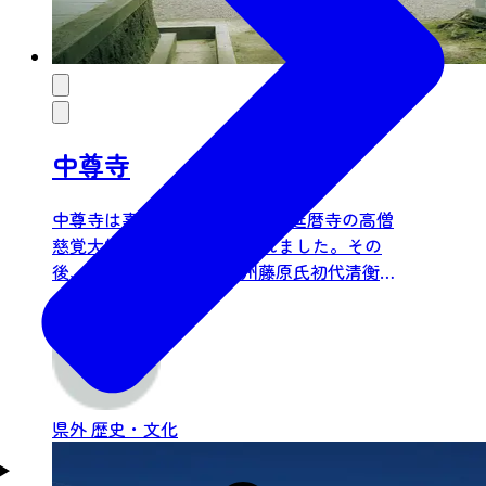
中尊寺
中尊寺は嘉祥3年(850)、比叡山延暦寺の高僧
慈覚大師円仁によって開かれました。その
後、12世紀のはじめに奥州藤原氏初代清衡公
によって大規模な堂...
県外
歴史・文化