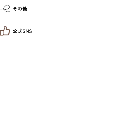
仙台までの経路検索
その他
市内の交通情報
お得なチケット
お知らせ
公式SNS
お問い合わせ
教育旅行
観光マップ
せんだい旅日和 X
せんだい旅日和とは
せんだい旅日和 Instagram
サイト利用規約
せんだい旅日和 Facebook
プライバシーポリシー
仙台旅先体験コレクション Facebook
サイトマップ
仙台旅先体験コレクション Instagaram
仙臺写真館フォトギャラリー