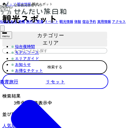
トップ
›
観光情報
›
観光スポット
観光スポット
仙台を知る
特集
旅のご提案
イベント
観光情報
体験
宿泊予約
実用情報
アクセス
カテゴリー
menu
エリア
仙台夜時間
モデルコース
エリアガイド
お知らせ
検索する
お得なチケット
教育旅行
リセット
検索結果
3件中1～3件表示中
並び順
人気順