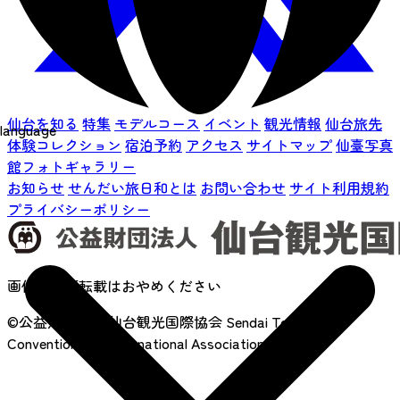
仙台を知る
特集
モデルコース
イベント
観光情報
仙台旅先
language
体験コレクション
宿泊予約
アクセス
サイトマップ
仙臺写真
館フォトギャラリー
お知らせ
せんだい旅日和とは
お問い合わせ
サイト利用規約
プライバシーポリシー
画像の無断転載はおやめください
©公益財団法人 仙台観光国際協会
Sendai Tourism,
Convention and International Association. (SenTIA)