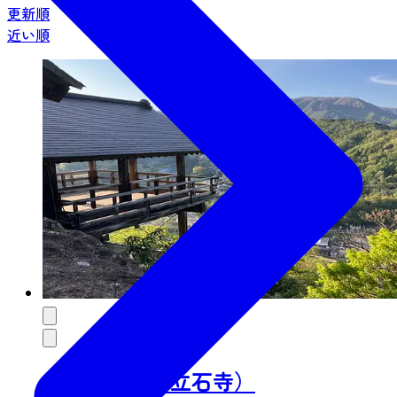
更新順
近い順
山寺（宝珠山立石寺）