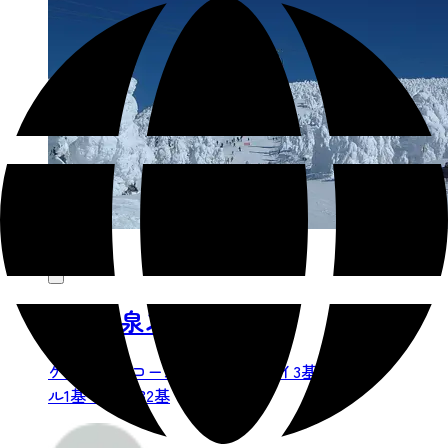
蔵王温泉スキー場
ゲレンデ14 コース12 ロープウェイ3基 ケーブ
ル1基 リフト32基