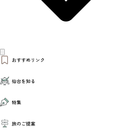
おすすめリンク
仙台夜時間
仙台を知る
モデルコース
エリアガイド
お知らせ
仙台の魅力
お得なチケット
特集
エリアガイド
復興に向けて
仙台観光PR動画ライブラリー
特集
仙台から行く東北周遊旅
旅のご提案
夜時間トピックス
伝統的工芸品