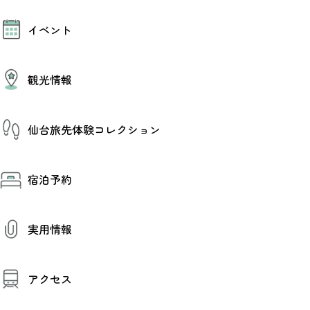
モデルコース
イベント
AIおまかせコース
オリジナルプラン
みんなの旅行記
イベント情報
観光情報
その他イベント情報（音楽・展示会）
スポーツ情報
コンベンション情報
観光スポット
仙台旅先体験コレクション
温泉
美味いもの
季節のイベント
仙台旅先体験コレクション
プロスポーツチーム・プロオーケストラ
宿泊予約
体験プログラム検索（予約）
仙台の銘品
体験事業者からのお知らせ
仙台夜時間
体験トピックス
宿泊予約
宿泊施設
体験事業者
実用情報
仙台観光マップ
観光案内
アクセス
お役立ち情報
観光アプリ
仙台観光マップ