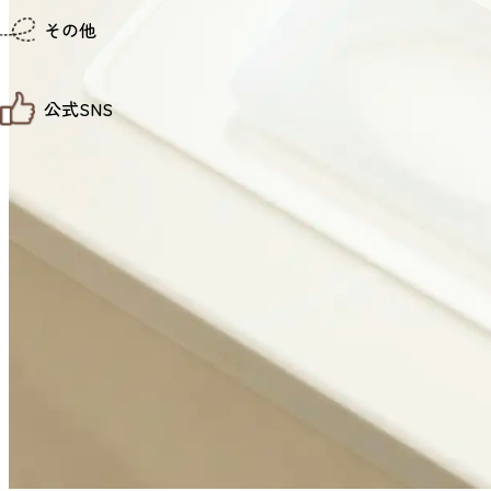
仙台までの経路検索
その他
市内の交通情報
お得なチケット
お知らせ
公式SNS
お問い合わせ
教育旅行
観光マップ
せんだい旅日和 X
せんだい旅日和とは
せんだい旅日和 Instagram
サイト利用規約
せんだい旅日和 Facebook
プライバシーポリシー
仙台旅先体験コレクション Facebook
サイトマップ
仙台旅先体験コレクション Instagaram
仙臺写真館フォトギャラリー