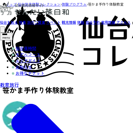
トップ
›
仙台旅先体験コレクション
›
体験プログラム
›
笹かま手作り体験教室
仙台を知る
特集
旅のご提案
イベント
観光情報
体験
宿泊予約
実用情報
アクセス
menu
仙台夜時間
モデルコース
エリアガイド
お知らせ
お得なチケット
教育旅行
笹かま手作り体験教室