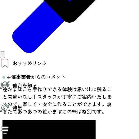
おすすめリンク
主催事業者からのコメント
仙台夜時間
仙台を知る
モデルコース
笹かまぼこを手作りできる体験は思い出に残るこ
エリアガイド
と間違いなし！スタッフが丁寧にご案内いたしま
お知らせ
仙台の魅力
すので、楽しく・安全に作ることができます。焼
お得なチケット
特集
エリアガイド
きたてあつあつの笹かまぼこの味は格別です。
復興に向けて
仙台観光PR動画ライブラリー
特集
仙台から行く東北周遊旅
旅のご提案
夜時間トピックス
伝統的工芸品