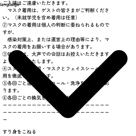
ご入場はご遠慮いただきます。
language
マスク着用は、ゲストの皆さまがご判断くださ
い。（未就学児を含め着用は任意）
②マスクの着用は個人の判断に委ねられるもので
すが、
感染対策上、または運営上の理由等により、マ
スクの着用をお願いする場合があります。
③体験中は、大声での会話はお控えいただきます
ようお願いいたします。
④スタッフは検温・マスクとフェイスシールド着
用を徹底しております。
⑤各回ごと道具のアルコール・洗浄を徹底してお
ります。
⑥各回ごとの換気を徹底しております。
ーーーーーーーーーーーーーーーーーーーーーー
ーーーーーーーーーーーーーーーーーーーーーー
ー
すり身をこねる