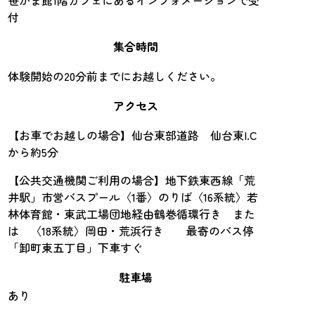
付
集合時間
体験開始の20分前までにお越しください。
アクセス
【お車でお越しの場合】仙台東部道路 仙台東I.C
から約5分
【公共交通機関ご利用の場合】地下鉄東西線「荒
井駅」市営バスプール〈1番〉のりば〈16系統〉若
林体育館・東武工場団地経由鶴巻循環行き また
は 〈18系統〉岡田・荒浜行き 最寄のバス停
「卸町東五丁目」下車すぐ
駐車場
あり