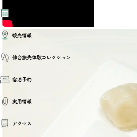
モデルコース
イベント
AIおまかせコース
オリジナルプラン
みんなの旅行記
イベント情報
観光情報
その他イベント情報（音楽・展示会）
スポーツ情報
コンベンション情報
観光スポット
仙台旅先体験コレクション
温泉
美味いもの
季節のイベント
仙台旅先体験コレクション
プロスポーツチーム・プロオーケストラ
宿泊予約
体験プログラム検索（予約）
仙台の銘品
体験事業者からのお知らせ
仙台夜時間
体験トピックス
宿泊予約
宿泊施設
体験事業者
実用情報
仙台観光マップ
観光案内
アクセス
お役立ち情報
観光アプリ
仙台観光マップ