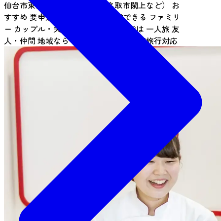
仙台市東部（仙台港・荒浜・名取市閖上など）
お
すすめ
要申込
食体験
1時間で体験できる
ファミリ
ー
カップル・夫婦
女子旅
仙台ならでは
一人旅
友
人・仲間
地域ならでは
団体
キッズ
教育旅行対応