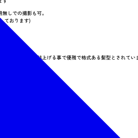
ます
用無しでの撮影も可。
しております)
中で最も根を高く結上げる事で優雅で格式ある髪型とされてい
0～40分
も料金は変わりません)