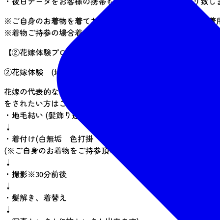
・後日データをお客様の携帯もしくはパソコンにお送り致し
※ご自身のお着物を着てお越しください。もしくは着物ご着
※着物ご持参の場合着付け対応もしております(別途料金頂戴
【②花嫁体験プログラムの流れ】
②花嫁体験 (地毛結い文金高島田＋着付＋撮影)
花嫁の代表的な髪型『文金高島田』は数百種類ある日本髪の
をされたい方はこちらをお選びください
・地毛結い (髪飾り込み) ※90分前後
↓
・着付け(白無垢 色打掛 振袖の中からお選び頂けます) ※3
(※ご自身のお着物をご持参頂いても大丈夫です(その場合で
↓
・撮影※30分前後
↓
・髪解き、着替え
↓