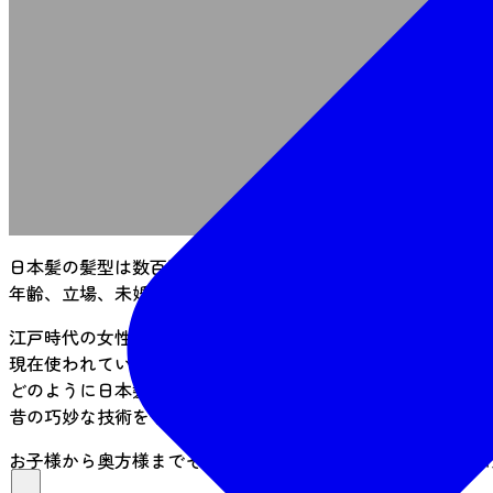
事
必要事
日本髪の髪型は数百種類もあると言われており、どんな日本
年齢、立場、未婚、既婚かが分かった時代でした。
江戸時代の女性は現代女性と同じようにお洒落をとても楽し
現在使われているヘアスプレー、ワックスやゴムなどが無か
どのように日本髪が結われていたのか・・？
昔の巧妙な技術を令和のこの時代に再現いたします！
お子様から奥方様までその方の雰囲気に合う日本髪を結い上