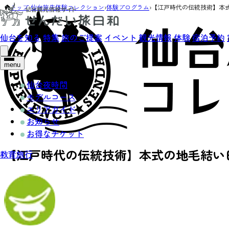
トップ
›
仙台旅先体験コレクション
›
体験プログラム
›
【江戸時代の伝統技術】本
仙台を知る
特集
旅のご提案
イベント
観光情報
体験
宿泊予約
menu
仙台夜時間
モデルコース
エリアガイド
お知らせ
お得なチケット
【江戸時代の伝統技術】本式の地毛結い
教育旅行