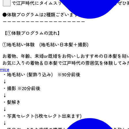
まるで江戸時代にタイムスリップしたかのような体験をぜひ
●体験プログラムは2種類ございます●
ーーーーーーーーーーーーーーーーーー
【①体験プログラムの流れ】
①地毛結い体験 (地毛結い日本髪＋撮影)
お着物、年齢、未婚or既婚をお伺いしおすすめの日本髪を結
お気に入りの着物＆日本髪で江戸時代の雰囲気を体験してみ
mice
・地毛結い (髪飾り込み) ※90分前後
↓
・撮影 ※20分前後
↓
・髪解き
↓
・写真セレクト(5枚セレクト出来ます)
↓