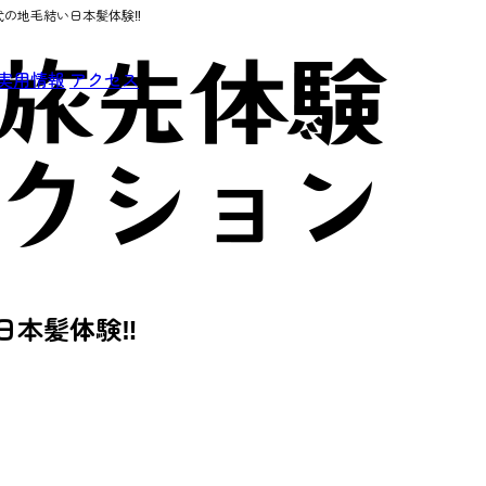
式の地毛結い日本髪体験‼
実用情報
アクセス
日本髪体験‼