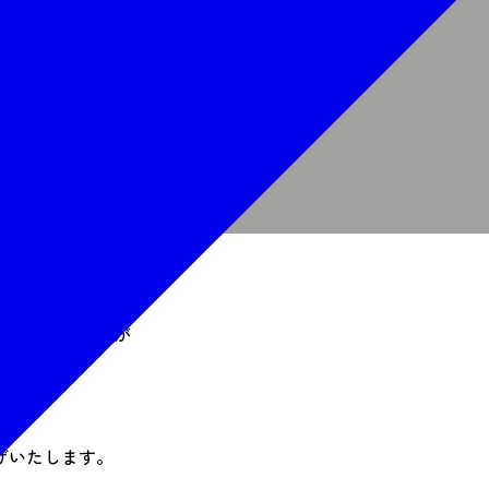
業者Webサイトで申し込む
項をご記入のうえお申込みください
0222233427
電話で申し込む
髪を結っているかで
んでいたのですが
った時代に
げいたします。