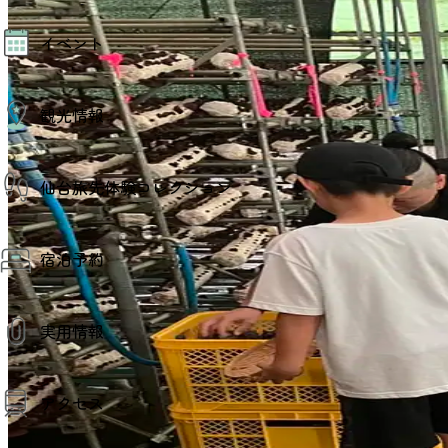
モデルコース
イベント
AIおまかせコース
オリジナルプラン
みんなの旅行記
イベント情報
観光情報
その他イベント情報（音楽・展示会）
スポーツ情報
コンベンション情報
観光スポット
仙台旅先体験コレクション
温泉
美味いもの
季節のイベント
仙台旅先体験コレクション
プロスポーツチーム・プロオーケストラ
宿泊予約
体験プログラム検索（予約）
仙台の銘品
体験事業者からのお知らせ
仙台夜時間
体験トピックス
宿泊予約
宿泊施設
体験事業者
実用情報
仙台観光マップ
観光案内
アクセス
お役立ち情報
観光アプリ
仙台観光マップ