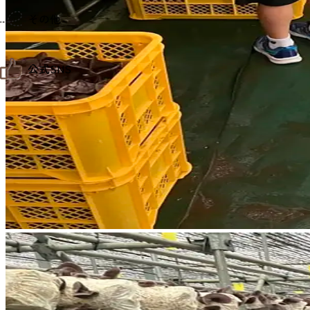
仙台までの経路検索
その他
市内の交通情報
お得なチケット
お知らせ
公式SNS
お問い合わせ
教育旅行
観光マップ
せんだい旅日和 X
せんだい旅日和とは
せんだい旅日和 Instagram
サイト利用規約
せんだい旅日和 Facebook
プライバシーポリシー
仙台旅先体験コレクション Facebook
サイトマップ
仙台旅先体験コレクション Instagaram
仙臺写真館フォトギャラリー