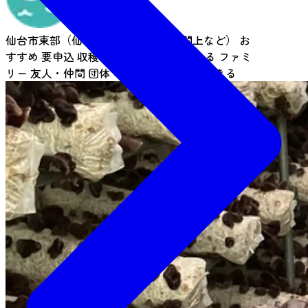
仙台市東部（仙台港・荒浜・名取市閖上など）
お
すすめ
要申込
収穫体験
1時間で体験できる
ファミ
リー
友人・仲間
団体
キッズ
ここだからできる