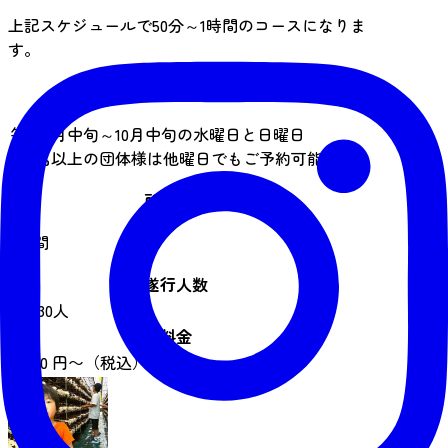
上記スケジュールで50分～1時間のコースになりま
す。
実施期間
毎年5月中旬～10月中旬の水曜日と日曜日
（5名以上の団体様は他曜日でもご予約可能）
所要時間
1時間
遂行人数
5 ~ 30人
料金
2,000 円〜（税込）