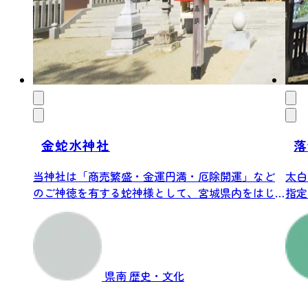
金蛇水神社
落
当神社は「商売繁盛・金運円満・厄除開運」など
太白
のご神徳を有する蛇神様として、宮城県内をはじ
指定
め東北...
する袋
県南
歴史・文化