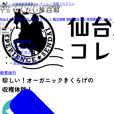
トップ
›
仙台旅先体験コレクション
›
体験プログラム
›
珍しい！オーガニックきくらげの収穫体験！
仙台を知る
特集
旅のご提案
イベント
観光情報
体験
宿泊予約
実用情報
アクセス
menu
仙台夜時間
モデルコース
エリアガイド
お知らせ
お得なチケット
教育旅行
珍しい！オーガニックきくらげの
収穫体験！