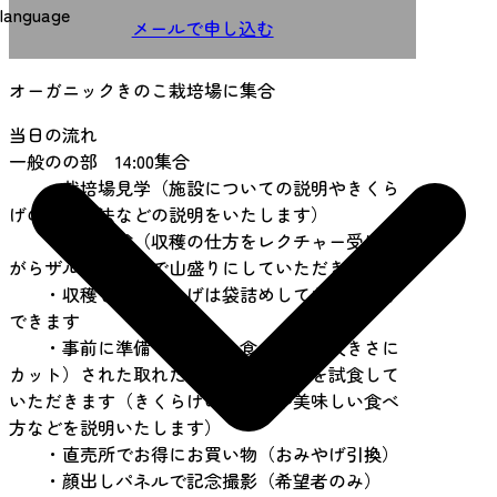
language
メールで申し込む
オーガニックきのこ栽培場に集合
当日の流れ
一般のの部 14:00集合
・栽培場見学（施設についての説明やきくら
げの栽培方法などの説明をいたします）
・収穫体験（収穫の仕方をレクチャー受けな
がらザル盛り放題で山盛りにしていただきます）
・収穫したきくらげは袋詰めしてお持ち帰り
できます
・事前に準備（湯通し、食べやすい大きさに
カット）された取れたての生きくらげを試食して
いただきます（きくらげの栄養価や美味しい食べ
方などを説明いたします）
・直売所でお得にお買い物（おみやげ引換）
・顔出しパネルで記念撮影（希望者のみ）