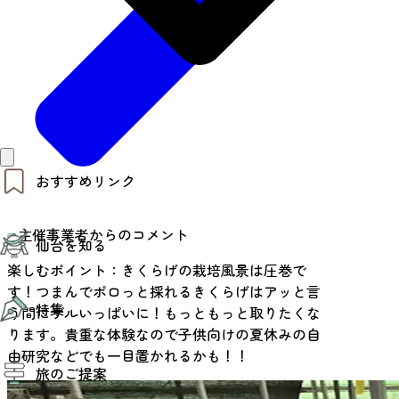
おすすめリンク
仙台夜時間
主催事業者からのコメント
仙台を知る
モデルコース
エリアガイド
楽しむポイント：きくらげの栽培風景は圧巻で
お知らせ
す！つまんでポロっと採れるきくらげはアッと言
仙台の魅力
お得なチケット
特集
エリアガイド
う間にザルいっぱいに！もっともっと取りたくな
復興に向けて
ります。貴重な体験なので子供向けの夏休みの自
仙台観光PR動画ライブラリー
由研究などでも一目置かれるかも！！
特集
仙台から行く東北周遊旅
旅のご提案
夜時間トピックス
伝統的工芸品