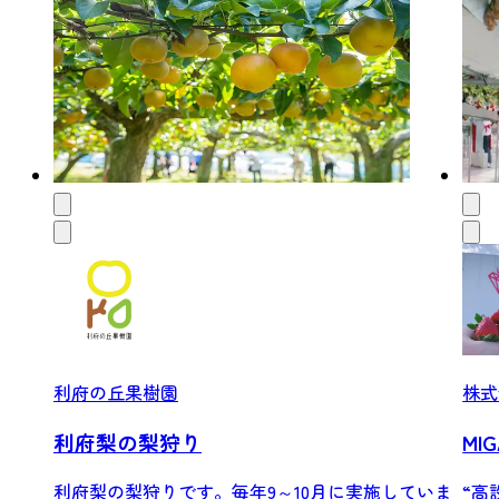
利府の丘果樹園
株式
利府梨の梨狩り
MI
利府梨の梨狩りです。毎年9～10月に実施していま
“高