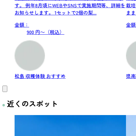
す。 例年8月頃にWEBやSNSで実施期間等、詳細を
栽培
お知らせします。 1セットで2個の梨...
まま
方...
金額：
金額
900 円〜（税込）
松島
収穫体験
おすすめ
県
近くのスポット