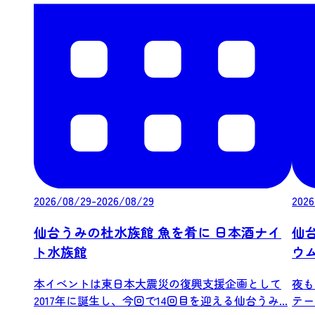
2026/08/29-2026/08/29
2026
仙台うみの杜水族館 魚を肴に 日本酒ナイ
仙
ト水族館
ウ
本イベントは東日本大震災の復興支援企画として
夜も
2017年に誕生し、今回で14回目を迎える仙台うみ...
テー