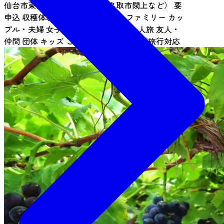
仙台市東部（仙台港・荒浜・名取市閖上など）
要
申込
収穫体験
2時間で体験できる
ファミリー
カッ
プル・夫婦
女子旅
ビジネス・出張
一人旅
友人・
仲間
団体
キッズ
ここだからできる
教育旅行対応