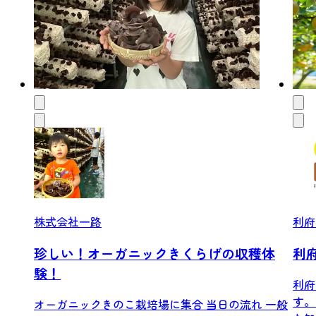
株式会社一路
利府
珍しい！オーガニックきくらげの収穫体
利
験！
利府
す。
オーガニックきのこ栽培場に集合 当日の流れ 一般