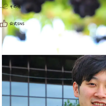
仙台までの経路検索
その他
市内の交通情報
お得なチケット
お知らせ
公式SNS
お問い合わせ
教育旅行
観光マップ
せんだい旅日和 X
せんだい旅日和とは
せんだい旅日和 Instagram
サイト利用規約
せんだい旅日和 Facebook
プライバシーポリシー
仙台旅先体験コレクション Facebook
サイトマップ
仙台旅先体験コレクション Instagaram
仙臺写真館フォトギャラリー