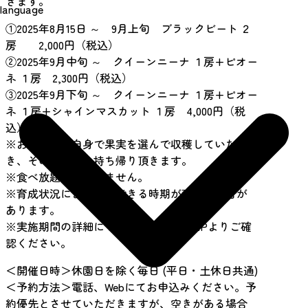
きます。
language
①2025年8月15日 ～ 9月上旬 ブラックビート ２
房 2,000円（税込）
②2025年9月中旬 ～ クイーンニーナ １房+ピオー
ネ １房 2,300円（税込）
③2025年9月下旬 ～ クイーンニーナ １房+ピオー
ネ １房+シャインマスカット １房 4,000円（税
込）
※お客さまご自身で果実を選んで収穫していただ
き、その果実をお持ち帰り頂きます。
※食べ放題ではありません。
※育成状況により収穫できる時期が変わる場合が
あります。
※実施期間の詳細については、事業者HPよりご確
認ください。
＜開催日時＞休園日を除く毎日 (平日・土休日共通)
＜予約方法＞電話、Webにてお申込みください。予
約優先とさせていただきますが、空きがある場合