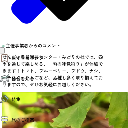
主催事業者からのコメント
せんだい農業園芸センター・みどりの杜では、四
おすすめリンク
季を通じて楽しめる、「旬の味覚狩り」が体験で
きます！トマト、ブルーベリー、ブドウ、ナシ、
仙台夜時間
イチジク、りんごなど、品種も多く取り揃えてお
仙台を知る
モデルコース
りますので、ぜひお気軽にお越しください。
エリアガイド
お知らせ
仙台の魅力
お得なチケット
特集
エリアガイド
復興に向けて
仙台観光PR動画ライブラリー
特集
仙台から行く東北周遊旅
旅のご提案
夜時間トピックス
伝統的工芸品