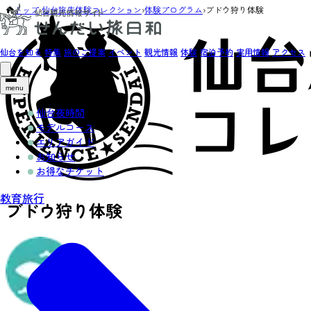
トップ
›
仙台旅先体験コレクション
›
体験プログラム
›
ブドウ狩り体験
仙台を知る
特集
旅のご提案
イベント
観光情報
体験
宿泊予約
実用情報
アクセス
menu
仙台夜時間
モデルコース
エリアガイド
お知らせ
お得なチケット
教育旅行
ブドウ狩り体験