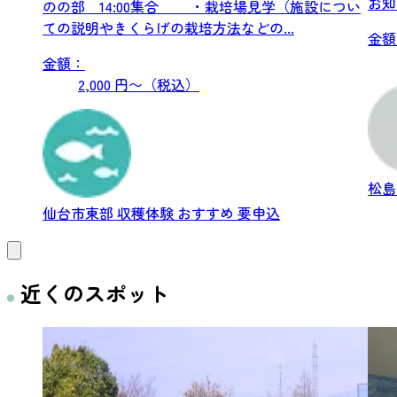
のの部 14:00集合 ・栽培場見学（施設につい
ての説明やきくらげの栽培方法などの...
金額
金額：
2,000 円〜（税込）
松
仙台市東部
収穫体験
おすすめ
要申込
近くのスポット