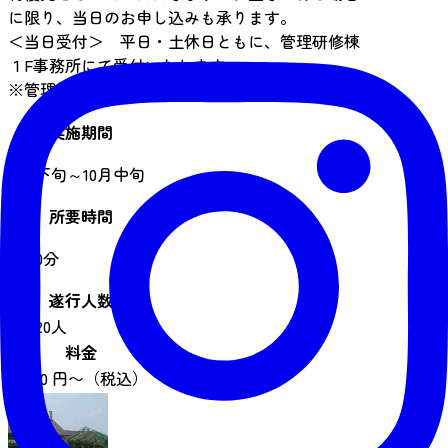
に限り、当日のお申し込みも承ります。
＜当日受付＞ 平日・土休日ともに、管理研修棟
１F事務所にて受付いたします。
※管理棟1階みどりの杜カフェ前の事務所です。
実施期間
8月下旬～10月中旬
所要時間
約30分
遂行人数
1 ~ 20人
料金
2,000 円〜（税込）