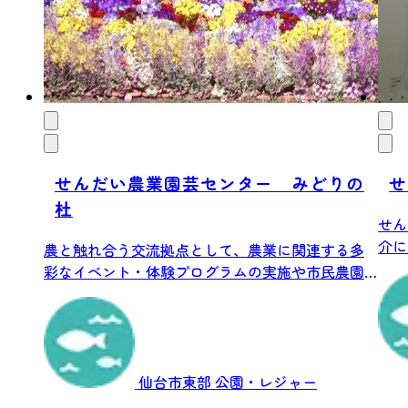
せんだい農業園芸センター みどりの
せ
杜
せん
介に
農と触れ合う交流拠点として、農業に関連する多
彩なイベント・体験プログラムの実施や市民農園
を運営...
仙台市東部
公園・レジャー