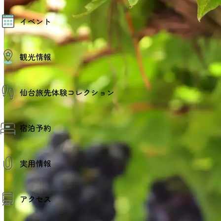
モデルコース
イベント
AIおまかせコース
オリジナルプラン
みんなの旅行記
イベント情報
観光情報
その他イベント情報（音楽・展示会）
スポーツ情報
コンベンション情報
観光スポット
仙台旅先体験コレクション
温泉
美味いもの
季節のイベント
仙台旅先体験コレクション
プロスポーツチーム・プロオーケストラ
宿泊予約
体験プログラム検索（予約）
仙台の銘品
体験事業者からのお知らせ
仙台夜時間
体験トピックス
宿泊予約
宿泊施設
体験事業者
実用情報
仙台観光マップ
観光案内
アクセス
お役立ち情報
観光アプリ
仙台観光マップ