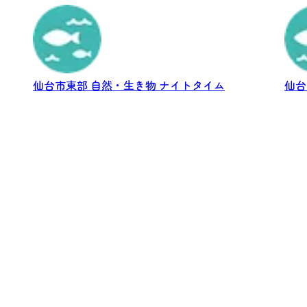
館...
仙台市東部
自然・生き物
ナイトタイム
仙