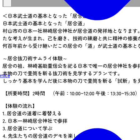
＜日本武士道の基本となった「居合道」＞
日本武士道の基本となった「居合道」
村山市の日本一社林崎居合神社が居合道の発祥地となります
たな考えが生まれ、己を磨き、技術の練磨と共に精神の修養
何百年前から受け継いだこの居合の「道」が武士道の基本と
～居合抜刀術サムライ体験～
居合の祖、林崎甚助重信公を祀る日本で唯一の居合神社を参
本物の刀で畳筒を斬る抜刀術を見学するプランです。
mice
しっかり基本を学んだ後に本物の刀で畳筒を斬る「試斬」を
【所要時間】2時間 （午前：10:00~12:00 午後：13:30~15:30）
【体験の流れ】
1. 居合道の道着に着替える
2. 日本一林崎居合神社で参拝
3. 居合道について学ぶ
4. 先生たちの居合道のデモを楽しむ