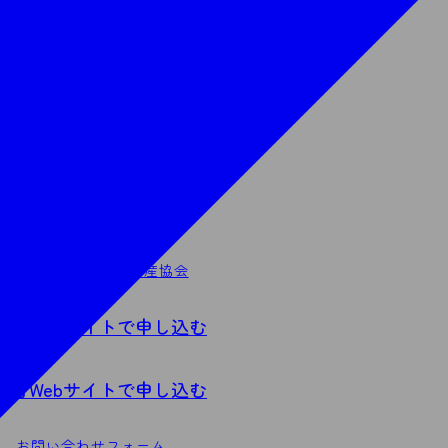
電話で申し込む
（一社）村山市観光物産協会
fo@murayama-kanbutu.com
メールで申し込む
（一社）村山市観光物産協会
業者Webサイトで申し込む
業者Webサイトで申し込む
お問い合わせフォーム