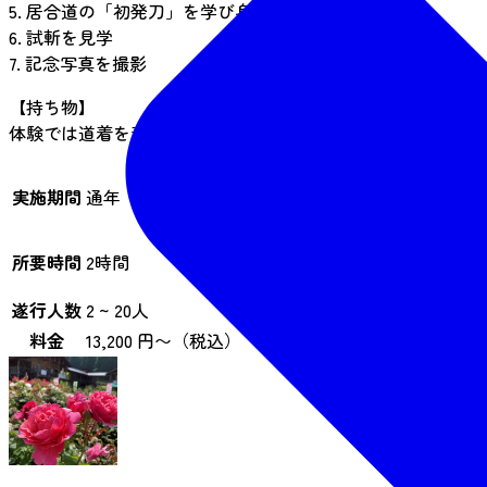
5. 居合道の「初発​刀」を学び身に付ける
6. 試斬を見学
7. 記念写真を撮影
【持ち物】
体験では道着を着用するので、足先の出るレギンスや下着等
実施期間
通年
所要時間
2時間
遂行人数
2 ~ 20人
料金
13,200 円〜（税込）