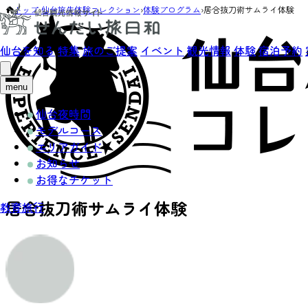
トップ
›
仙台旅先体験コレクション
›
体験プログラム
›
居合抜刀術サムライ体験
仙台を知る
特集
旅のご提案
イベント
観光情報
体験
宿泊予約
menu
仙台夜時間
モデルコース
エリアガイド
お知らせ
お得なチケット
居合抜刀術サムライ体験
教育旅行