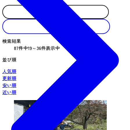
検索する
リセット
検索結果
87件中19～36件表示中
並び順
人気順
更新順
安い順
近い順