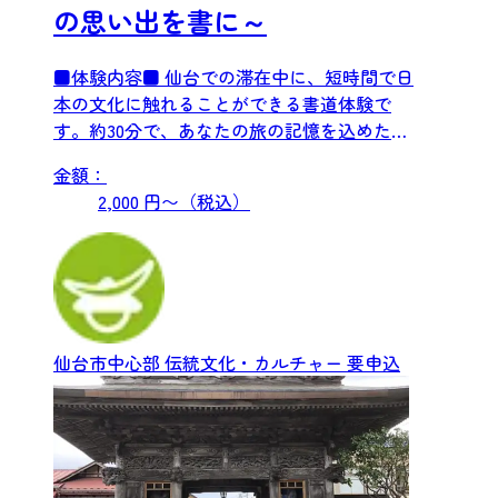
の思い出を書に～
■体験内容■ 仙台での滞在中に、短時間で日
本の文化に触れることができる書道体験で
す。約30分で、あなたの旅の記憶を込めた
「書」を完成させ、額に...
金額：
2,000 円〜（税込）
仙台市中心部
伝統文化・カルチャー
要申込