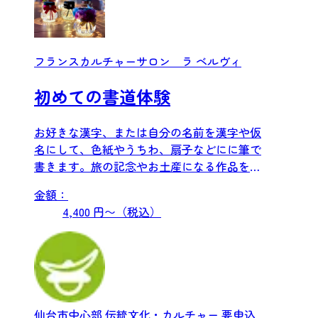
フランスカルチャーサロン ラ ベルヴィ
初めての書道体験
お好きな漢字、または自分の名前を漢字や仮
名にして、色紙やうちわ、扇子などにに筆で
書きます。旅の記念やお土産になる作品を作
ります。書道についての話...
金額：
4,400 円〜（税込）
仙台市中心部
伝統文化・カルチャー
要申込