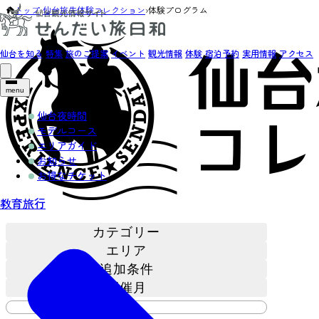
トップ
›
仙台旅先体験コレクション
›
体験プログラム
仙台を知る
特集
旅のご提案
イベント
観光情報
体験
宿泊予約
実用情報
アクセス
menu
仙台夜時間
モデルコース
エリアガイド
お知らせ
お得なチケット
教育旅行
カテゴリー
エリア
追加条件
開催月