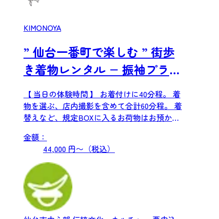
KIMONOYA
” 仙台一番町で楽しむ ” 街歩
き着物レンタル − 振袖プラン
−
【 当日の体験時間 】 お着付けに40分程。 着
物を選ぶ、店内撮影を含めて合計60分程。 着
替えなど、規定BOXに入るお荷物はお預かり
いた...
金額：
44,000 円〜（税込）