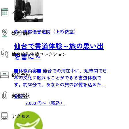
モデルコース
イベント
AIおまかせコース
オリジナルプラン
みんなの旅行記
イベント情報
佐々木鈴優書道院（上杉教室）
観光情報
その他イベント情報（音楽・展示会）
スポーツ情報
仙台で書道体験～旅の思い出
コンベンション情報
観光スポット
仙台旅先体験コレクション
温泉
を書に～
美味いもの
季節のイベント
仙台旅先体験コレクション
■体験内容■ 仙台での滞在中に、短時間で日
プロスポーツチーム・プロオーケストラ
宿泊予約
体験プログラム検索（予約）
本の文化に触れることができる書道体験で
仙台の銘品
体験事業者からのお知らせ
す。約30分で、あなたの旅の記憶を込めた
仙台夜時間
体験トピックス
宿泊予約
宿泊施設
「書」を完成させ、額に...
体験事業者
実用情報
金額：
仙台観光マップ
2,000 円〜（税込）
観光案内
アクセス
お役立ち情報
観光アプリ
仙台観光マップ