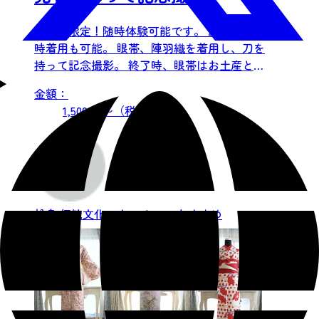
入館者限定！随時体験可能です。 2名まで同
時着用も可能。 眼帯、陣羽織を着用し、刀を
持って記念撮影。 終了時、眼帯はお土産とし
て持ち帰れます。 ...
金額：
1,500 円〜（税込）
松島
伝統文化・カルチャー
おすすめ