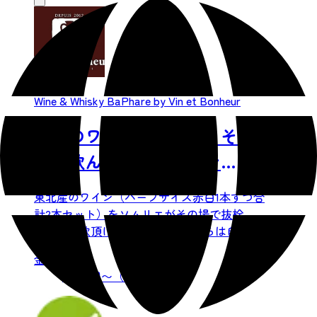
Wine & Whisky BaPhare by Vin et Bonheur
東北のワインを学ぼう！その
場で飲んで楽しむワイン
SHOP体験！
東北産のワイン（ハーフサイズ赤白1本ずつ合
計2本セット）をソムリエがその場で抜栓
し、ご試飲頂けます。ソムリエからは自然豊
かな東北地方から生まれる...
金額：
1,500 円〜（税込）