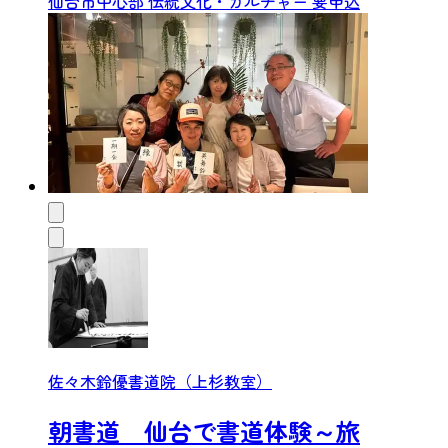
仙台市中心部
伝統文化・カルチャー
要申込
佐々木鈴優書道院（上杉教室）
朝書道 仙台で書道体験～旅