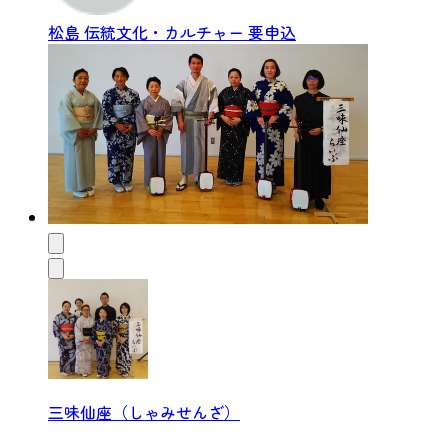
松島
伝統文化・カルチャー
要申込
三味仙座（しゃみせんざ）