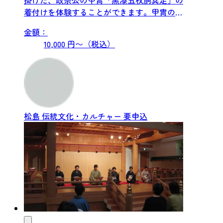
掛けた、政宗公の甲冑「黒漆五枚胴具足」の
着付けを体験することができます。甲冑のし
くみや実際の重さを体感し...
金額：
10,000 円〜（税込）
松島
伝統文化・カルチャー
要申込