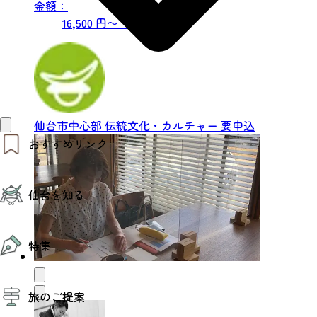
金額：
16,500 円〜（税込）
仙台市中心部
伝統文化・カルチャー
要申込
おすすめリンク
仙台夜時間
仙台を知る
モデルコース
エリアガイド
お知らせ
仙台の魅力
お得なチケット
特集
エリアガイド
復興に向けて
仙台観光PR動画ライブラリー
特集
仙台から行く東北周遊旅
旅のご提案
夜時間トピックス
伝統的工芸品