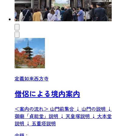
定義如来西方寺
僧侶による境内案内
＜案内の流れ＞ 山門前集合 ↓ 山門の説明 ↓
御廟「貞能堂」説明 ↓ 天皇塚説明 ↓ 大本堂
説明 ↓ 五重塔説明
金額：