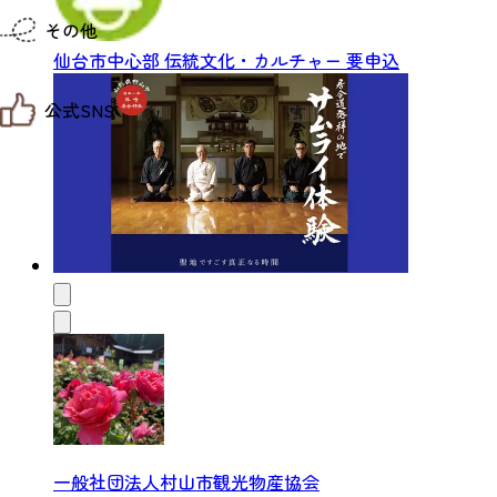
仙台までの経路検索
その他
市内の交通情報
お得なチケット
仙台市中心部
伝統文化・カルチャー
要申込
お知らせ
公式SNS
お問い合わせ
教育旅行
観光マップ
せんだい旅日和 X
せんだい旅日和とは
せんだい旅日和 Instagram
サイト利用規約
せんだい旅日和 Facebook
プライバシーポリシー
仙台旅先体験コレクション Facebook
サイトマップ
仙台旅先体験コレクション Instagaram
仙臺写真館フォトギャラリー
一般社団法人村山市観光物産協会