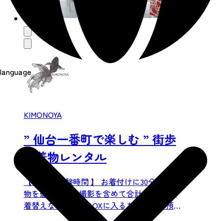
language
KIMONOYA
” 仙台一番町で楽しむ ” 街歩
き着物レンタル
【 当日の体験時間 】 お着付けに30分程。 着
物を選ぶ、店内撮影を含めて合計1時間程。
着替えなど、規定BOXに入るお荷物はお預か
りいた...