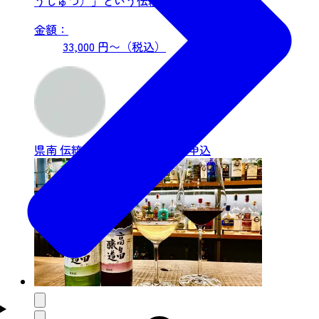
うじゅつ）」という伝統弓術がありました。
仙台・青葉まつりでの演武...
金額：
33,000 円〜（税込）
県南
伝統文化・カルチャー
要申込