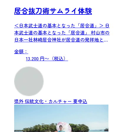
居合抜刀術サムライ体験
＜日本武士道の基本となった「居合道」＞ 日
本武士道の基本となった「居合道」 村山市の
日本一社林崎居合神社が居合道の発祥地とな
ります。日本刀は人を...
金額：
13,200 円〜（税込）
県外
伝統文化・カルチャー
要申込