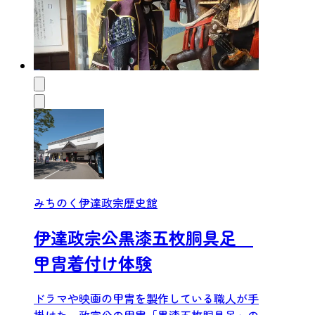
みちのく伊達政宗歴史館
伊達政宗公黒漆五枚胴具足
甲冑着付け体験
ドラマや映画の甲冑を製作している職人が手