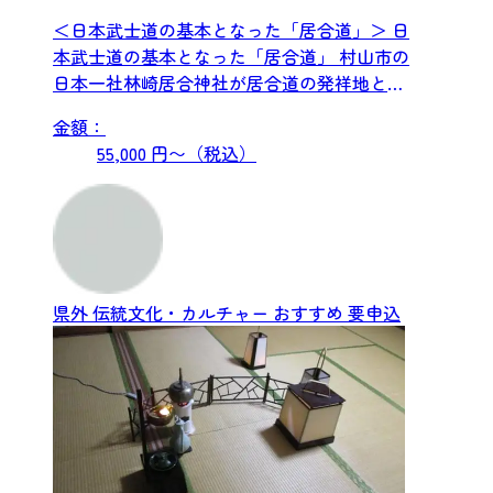
＜日本武士道の基本となった「居合道」＞ 日
本武士道の基本となった「居合道」 村山市の
日本一社林崎居合神社が居合道の発祥地とな
ります。日本刀は人を...
金額：
55,000 円〜（税込）
県外
伝統文化・カルチャー
おすすめ
要申込