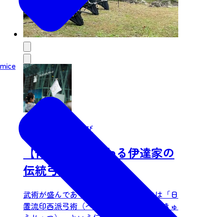
mice
株式会社たびむすび
【体験】今に伝わる伊達家の
伝統弓術を体験！
武術が盛んであった仙台藩。伊達家には「日
置流印西派弓術（へきりゅういんざいはきゅ