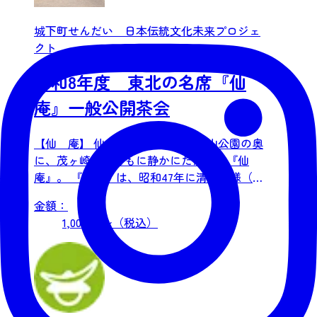
城下町せんだい 日本伝統文化未来プロジェ
クト
令和8年度 東北の名席『仙
庵』一般公開茶会
【仙 庵】 仙台市太白区の大年寺山公園の奥
に、茂ヶ崎庵とともに静かにたたずむ『仙
庵』。 『仙庵』は、昭和47年に清香院様（第
十四世無限斎碩叟...
金額：
1,000 円〜（税込）