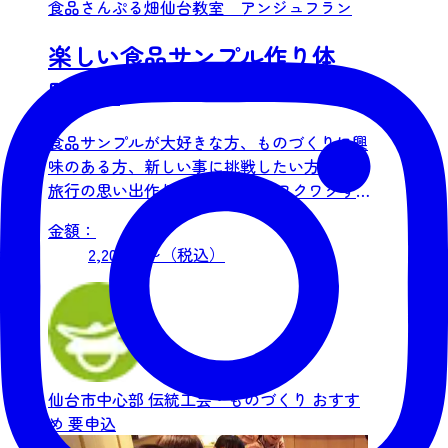
食品さんぷる畑仙台教室 アンジュフラン
楽しい食品サンプル作り体
験！！
食品サンプルが大好きな方、ものづくりに興
味のある方、新しい事に挑戦したい方‼︎宮城
旅行の思い出作りをしたい方♪ ワクワクする
食品サンプル作りを...
金額：
2,200 円〜（税込）
仙台市中心部
伝統工芸・ものづくり
おすす
め
要申込