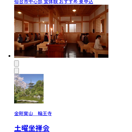
仙台市中心部
食体験
おすすめ
要申込
金剛寳山 輪王寺
土曜坐禅会