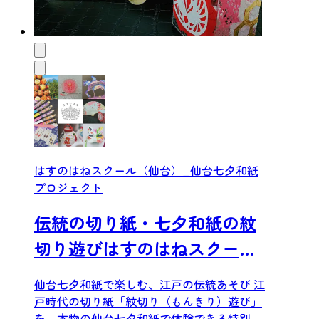
はすのはねスクール（仙台）_仙台七夕和紙
プロジェクト
伝統の切り紙・七夕和紙の紋
切り遊びはすのはねスクール
仙台（仙台七夕和紙プロジェ
仙台七夕和紙で楽しむ、江戸の伝統あそび 江
クト）
戸時代の切り紙「紋切り（もんきり）遊び」
を、本物の仙台七夕和紙で体験できる特別な