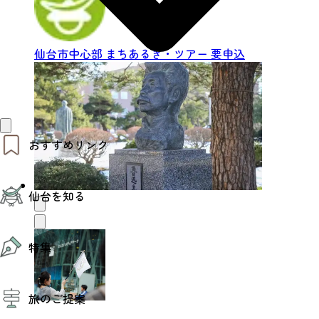
仙台市中心部
まちあるき・ツアー
要申込
おすすめリンク
仙台夜時間
仙台を知る
モデルコース
エリアガイド
お知らせ
仙台の魅力
お得なチケット
特集
エリアガイド
復興に向けて
仙台観光PR動画ライブラリー
特集
仙台から行く東北周遊旅
旅のご提案
夜時間トピックス
伝統的工芸品