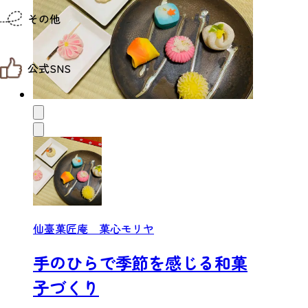
仙台までの経路検索
その他
市内の交通情報
お得なチケット
お知らせ
公式SNS
お問い合わせ
教育旅行
観光マップ
せんだい旅日和 X
せんだい旅日和とは
せんだい旅日和 Instagram
サイト利用規約
せんだい旅日和 Facebook
プライバシーポリシー
仙台旅先体験コレクション Facebook
サイトマップ
仙台旅先体験コレクション Instagaram
仙臺写真館フォトギャラリー
仙臺菓匠庵 菓心モリヤ
手のひらで季節を感じる和菓
子づくり