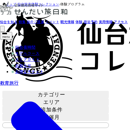
トップ
›
仙台旅先体験コレクション
›
体験プログラム
仙台を知る
特集
旅のご提案
イベント
観光情報
体験
宿泊予約
実用情報
アクセス
menu
仙台夜時間
モデルコース
エリアガイド
お知らせ
お得なチケット
教育旅行
カテゴリー
エリア
追加条件
開催月