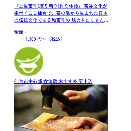
『上生菓子(練り切り)作り体験』 茶道文化が
根付くここ仙台で、茶の湯から生まれた日本
の伝統文化である和菓子の 魅力をたくさんの
方に知っていただき...
金額：
1,300 円〜（税込）
仙台市中心部
食体験
おすすめ
要申込