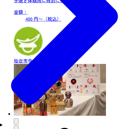
手焼き体験用に特別に作った白焼きの笹かま
ぼこを、店内のロース...
金額：
400 円〜（税込）
仙台市中心部
食体験