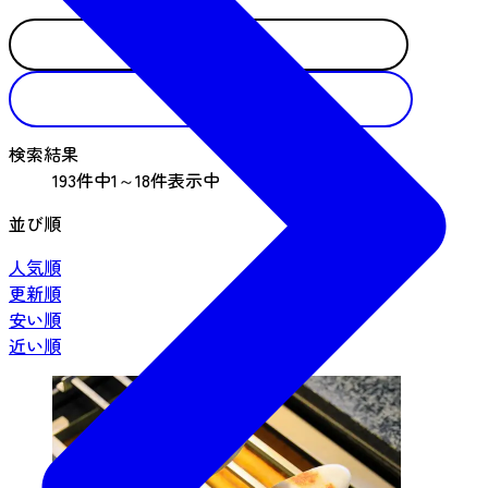
検索する
リセット
検索結果
193件中1～18件表示中
並び順
人気順
更新順
安い順
近い順