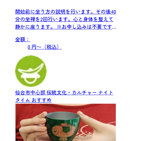
開始前に坐り方の説明を行います。その後40
分の坐禅を2回行います。心と身体を整えて
静かに座ります。 ※お申し込みは不要です。
当日お申し出ください。
金額：
0 円〜（税込）
仙台市中心部
伝統文化・カルチャー
ナイト
タイム
おすすめ