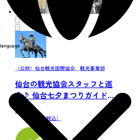
language
（公財）仙台観光国際協会 観光事業部
仙台の観光協会スタッフと巡
る♪ 仙台七夕まつりガイドツ
アー
金額：
0 円〜（税込）