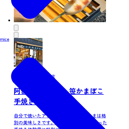
mice
株式会社阿部蒲鉾店
阿部蒲鉾店本店 笹かまぼこ
手焼き体験
自分で焼いたアツアツ焼き立ての笹かまは格
別の美味しさです。 鮮度と素材にこだわった