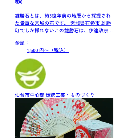
雄勝石とは、約3億年前の地層から採掘され
た貴重な宮城の石です。 宮城県石巻市 雄勝
町でしか採れないこの雄勝石は、伊達政宗公
に献上された硯の材料...
金額：
1,500 円〜（税込）
仙台市中心部
伝統工芸・ものづくり