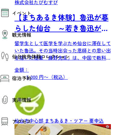
株式会社たびむすび
モデルコース
イベント
AIおまかせコース
【まちあるき体験】魯迅が暮
オリジナルプラン
みんなの旅行記
らした仙台 ～若き魯迅が文
イベント情報
観光情報
その他イベント情報（音楽・展示会）
学を志すまでの軌跡にふれる
スポーツ情報
留学生として医学を学ぶため仙台に滞在して
コンベンション情報
いた魯迅。その当時出会った恩師との思い出
観光スポット
仙台旅先体験コレクション
温泉
を描いた随筆「藤野先生」は、中国で教科書
美味いもの
の題材として使用されてお...
季節のイベント
金額：
仙台旅先体験コレクション
プロスポーツチーム・プロオーケストラ
5,000 円〜（税込）
宿泊予約
体験プログラム検索（予約）
仙台の銘品
体験事業者からのお知らせ
仙台夜時間
体験トピックス
宿泊予約
宿泊施設
体験事業者
実用情報
仙台観光マップ
観光案内
仙台市中心部
まちあるき・ツアー
要申込
アクセス
お役立ち情報
観光アプリ
仙台観光マップ