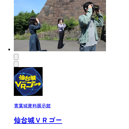
青葉城資料展示館
仙台城ＶＲゴー