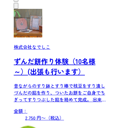
株式会社なでしこ
ずんだ餅作り体験（10名様
～）(出張も行います）
昔ながらのすり鉢とすり棒で枝豆をすり潰し
づんだの餡を作り、ついたお餅をご自身でち
ぎってすりつぶした餡を絡めて完成。 出来上
がりましたら、枝豆の香...
金額：
2,750 円〜（税込）