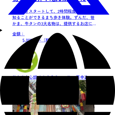
らこそ知る仙台の街中をめぐ
仙台駅をスタートして、2時間程度で仙台を
る2時間(試食つき）
知ることができるまち歩き体験。ずんだ、笹
かま、牛タンの3大名物は、提供するお店に
よって形もおいしさも色々...
金額：
5,000 円〜（税込）
仙台市中心部
まちあるき・ツアー
要申込