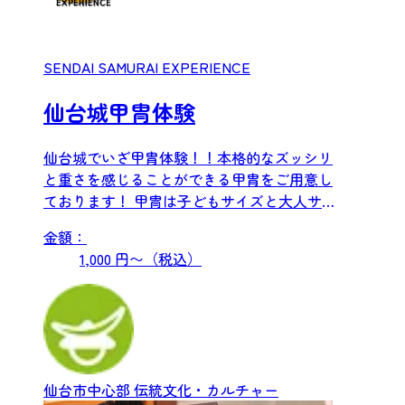
SENDAI SAMURAI EXPERIENCE
仙台城甲冑体験
仙台城でいざ甲胄体験！！本格的なズッシリ
と重さを感じることができる甲胄をご用意し
ております！ 甲冑は子どもサイズと大人サイ
ズがあり、甲冑姿...
金額：
1,000 円〜（税込）
仙台市中心部
伝統文化・カルチャー