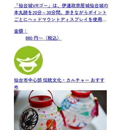
「仙台城VRゴー」は、伊達政宗居城仙台城の
本丸跡を20分～30分間、歩きながらポイント
ごとにヘッドマウントディスプレイを使用し
360度バーチャル...
金額：
880 円〜（税込）
仙台市中心部
伝統文化・カルチャー
おすす
め