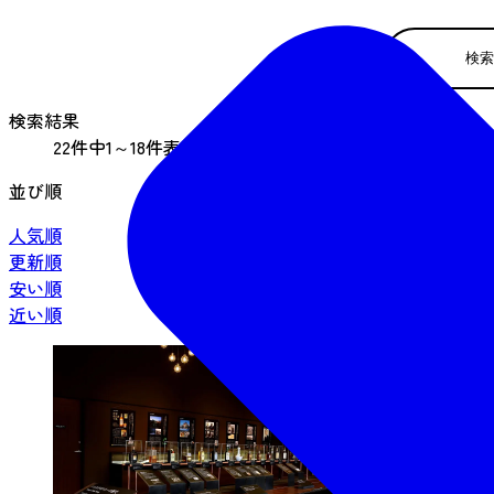
検索
検索結果
22件中1～18件表示中
並び順
人気順
更新順
安い順
近い順