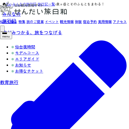
Top
›
みんなの旅行記
›
旅行記一覧
›
泉ヶ岳とそのふもとをまわる！
みんなの
旅行記
仙台を知る
特集
旅のご提案
イベント
観光情報
体験
宿泊予約
実用情報
アクセス
旅がみつかる、旅をつなげる
menu
仙台夜時間
モデルコース
エリアガイド
お知らせ
お得なチケット
教育旅行