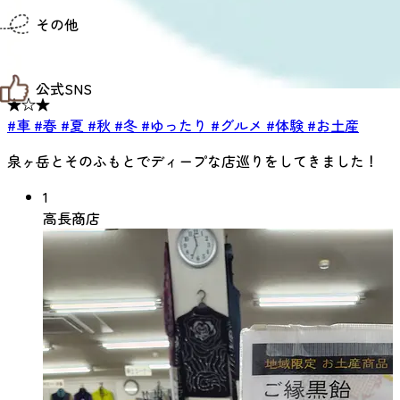
仙台までの経路検索
その他
市内の交通情報
お得なチケット
お知らせ
公式SNS
お問い合わせ
★☆★
教育旅行
#車
#春
#夏
#秋
#冬
#ゆったり
#グルメ
#体験
#お土産
観光マップ
せんだい旅日和 X
せんだい旅日和とは
せんだい旅日和 Instagram
泉ヶ岳とそのふもとでディープな店巡りをしてきました！
サイト利用規約
せんだい旅日和 Facebook
プライバシーポリシー
仙台旅先体験コレクション Facebook
1
サイトマップ
仙台旅先体験コレクション Instagaram
高長商店
仙臺写真館フォトギャラリー