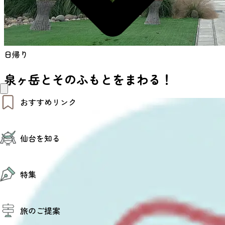
日帰り
泉ヶ岳とそのふもとをまわる！
おすすめリンク
仙台夜時間
仙台を知る
モデルコース
エリアガイド
お知らせ
仙台の魅力
お得なチケット
特集
エリアガイド
復興に向けて
仙台観光PR動画ライブラリー
特集
仙台から行く東北周遊旅
旅のご提案
夜時間トピックス
伝統的工芸品