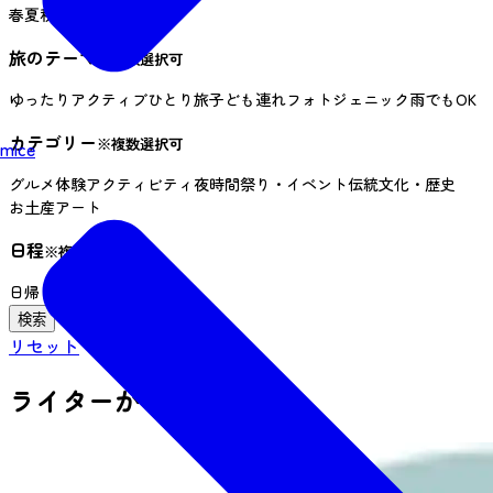
春
夏
秋
冬
旅のテーマ
※複数選択可
ゆったり
アクティブ
ひとり旅
子ども連れ
フォトジェニック
雨でもOK
カテゴリー
※複数選択可
mice
グルメ
体験
アクティビティ
夜時間
祭り・イベント
伝統文化・歴史
お土産
アート
日程
※複数選択可
日帰り
１泊２日
３日以上
リセット
ライターからさがす