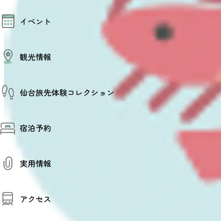
モデルコース
イベント
AIおまかせコース
オリジナルプラン
みんなの旅行記
イベント情報
観光情報
その他イベント情報（音楽・展示会）
スポーツ情報
コンベンション情報
観光スポット
仙台旅先体験コレクション
温泉
美味いもの
季節のイベント
仙台旅先体験コレクション
プロスポーツチーム・プロオーケストラ
宿泊予約
体験プログラム検索（予約）
仙台の銘品
体験事業者からのお知らせ
仙台夜時間
体験トピックス
宿泊予約
宿泊施設
体験事業者
実用情報
仙台観光マップ
観光案内
アクセス
お役立ち情報
観光アプリ
仙台観光マップ