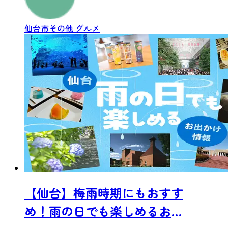
仙台市その他
グルメ
【仙台】梅雨時期にもおすす
め！雨の日でも楽しめるお出