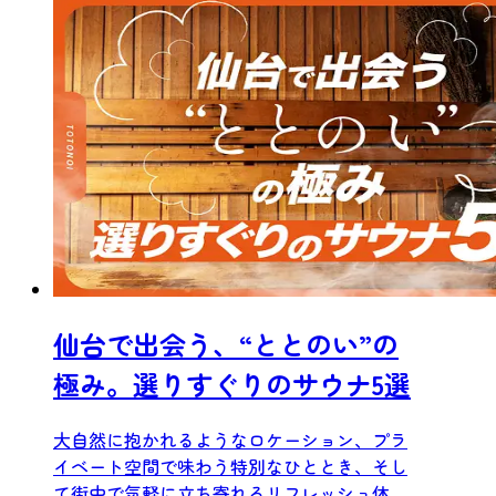
仙台で出会う、“ととのい”の
極み。選りすぐりのサウナ5選
大自然に抱かれるようなロケーション、プラ
イベート空間で味わう特別なひととき、そし
て街中で気軽に立ち寄れるリフレッシュ体験