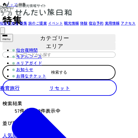
トップ
›
特集
特集
仙台を知る
特集
旅のご提案
イベント
観光情報
体験
宿泊予約
実用情報
アクセス
カテゴリー
menu
エリア
仙台夜時間
モデルコース
エリアガイド
お知らせ
検索する
お得なチケット
教育旅行
リセット
検索結果
57件中1～18件表示中
並び順
人気順