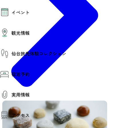
モデルコース
イベント
AIおまかせコース
オリジナルプラン
みんなの旅行記
イベント情報
観光情報
その他イベント情報（音楽・展示会）
スポーツ情報
コンベンション情報
観光スポット
仙台旅先体験コレクション
温泉
美味いもの
季節のイベント
仙台旅先体験コレクション
プロスポーツチーム・プロオーケストラ
宿泊予約
体験プログラム検索（予約）
仙台の銘品
体験事業者からのお知らせ
仙台夜時間
体験トピックス
宿泊予約
宿泊施設
体験事業者
実用情報
仙台観光マップ
観光案内
アクセス
お役立ち情報
観光アプリ
仙台観光マップ