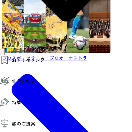
プロスポーツチーム・プロオーケストラ
おすすめリンク
仙台夜時間
仙台を知る
モデルコース
エリアガイド
お知らせ
仙台の魅力
お得なチケット
特集
エリアガイド
復興に向けて
仙台観光PR動画ライブラリー
特集
仙台から行く東北周遊旅
旅のご提案
夜時間トピックス
伝統的工芸品