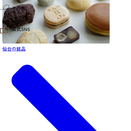
仙台までの経路検索
その他
市内の交通情報
お得なチケット
お知らせ
公式SNS
お問い合わせ
教育旅行
観光マップ
せんだい旅日和 X
せんだい旅日和とは
仙台の銘品
せんだい旅日和 Instagram
サイト利用規約
せんだい旅日和 Facebook
プライバシーポリシー
仙台旅先体験コレクション Facebook
サイトマップ
仙台旅先体験コレクション Instagaram
仙臺写真館フォトギャラリー