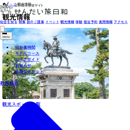
トップ
›
観光情報
観光情報
仙台を知る
特集
旅のご提案
イベント
観光情報
体験
宿泊予約
実用情報
アクセス
menu
仙台夜時間
モデルコース
エリアガイド
お知らせ
お得なチケット
教育旅行
観光スポット 一覧