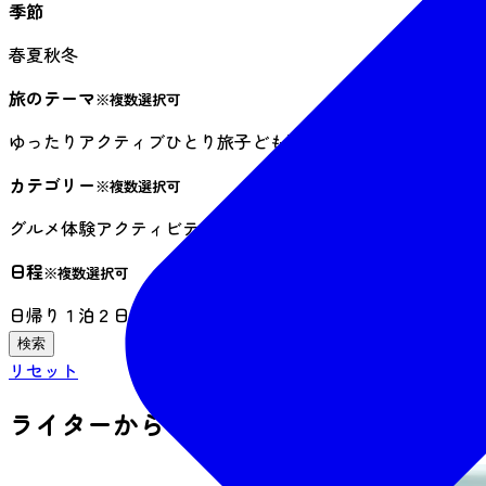
季節
春
夏
秋
冬
旅のテーマ
※複数選択可
ゆったり
アクティブ
ひとり旅
子ども連れ
フォトジェニック
雨
カテゴリー
※複数選択可
グルメ
体験
アクティビティ
夜時間
祭り・イベント
伝統文化・
日程
※複数選択可
日帰り
１泊２日
３日以上
リセット
ライターからさがす