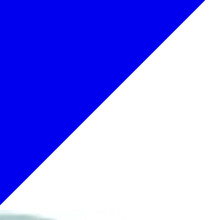
でもOK
歴史
お土産
アート