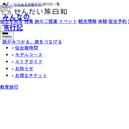
トップ
›
みんなの旅行記
›
旅行記一覧
みんなの
仙台を知る
特集
旅のご提案
イベント
観光情報
体験
宿泊予約
旅行記
menu
旅がみつかる、旅をつなげる
仙台夜時間
モデルコース
エリアガイド
お知らせ
お得なチケット
教育旅行